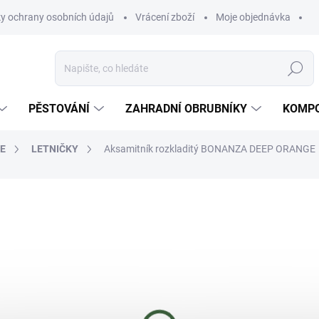
y ochrany osobních údajů
Vrácení zboží
Moje objednávka
Hledat
PĚSTOVÁNÍ
ZAHRADNÍ OBRUBNÍKY
KOMPO
E
LETNIČKY
Aksamitník rozkladitý BONANZA DEEP ORANGE
ní
45 Kč
Měrná
SKLADEM
(1 KS)
cena:
MŮŽEME DORUČIT DO:
11.8.2
−
+