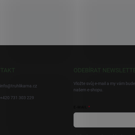
TAKT
ODEBÍRAT NEWSLETT
Vložte svůj e-mail a my vám bud
info
@
truhlikarna.cz
našem e-shopu.
+420 731 303 229
E-MAIL