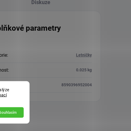
Diskuze
lňkové parametry
orie
:
Letničky
nost
:
0.025 kg
8590396952004
alýze
mací
Souhlasím