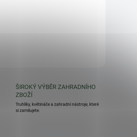
pené květy ve výběrové směsi barev, výška 15 – 20
meně rostoucí letnička vhodná na obruby a do
ZEPTAT SE
HLÍDAT
ŠIROKÝ VÝBĚR ZAHRADNÍHO
ZBOŽÍ
Truhlíky, květináče a zahradní nástroje, které
si zamilujete.