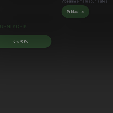
Vložením e-mailu souhlasíte s
po
Přihlásit se
UPNÍ KOŠÍK
0
ks /
0 Kč