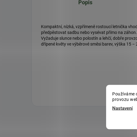
Popis
Kompaktní, nízká, vzpřímeně rostoucí letnička v
předpěstovat sadbu nebo vysévat přímo na záhon. 
Vyžaduje slunce nebo polostín a lehčí, dobře prov
dřípené květy ve výběrové směsi barev, výška 15 –
Používáme c
provozu web
Nastavení