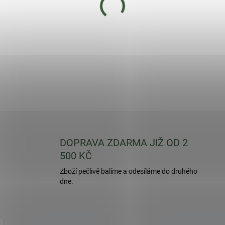
Netradiční, hvězdicovitě dří
cm. Kompaktní, nízká, vzpří
záhonů.
DETAILNÍ INFORMACE
DOPRAVA ZDARMA JIŽ OD 2
500 KČ
Zboží pečlivě balíme a odesíláme do druhého
dne.