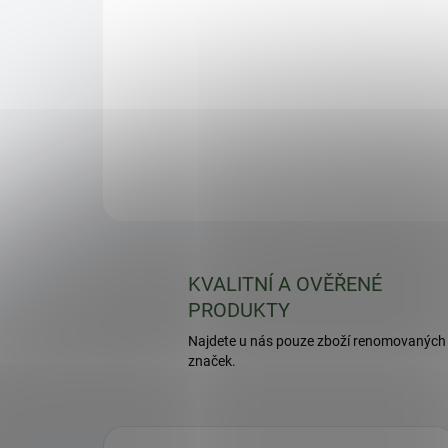
KVALITNÍ A OVĚŘENÉ
PRODUKTY
Najdete u nás pouze zboží renomovaných
značek.