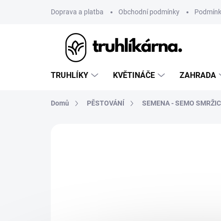
Přejít
Doprava a platba
Obchodní podmínky
Podmínk
na
obsah
TRUHLÍKY
KVĚTINÁČE
ZAHRADA
Domů
PĚSTOVÁNÍ
SEMENA - SEMO SMRŽIC
Neohodnoceno
Podrobnosti hodnoce