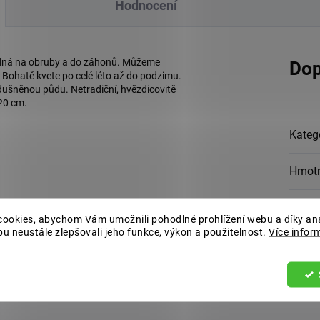
Hodnocení
hodná na obruby a do záhonů. Můžeme
Dop
Bohatě kvete po celé léto až do podzimu.
zdušněnou půdu. Netradiční, hvězdicovitě
 20 cm.
Kateg
Hmot
EAN
:
ookies, abychom Vám umožnili pohodlné prohlížení webu a díky an
u neustále zlepšovali jeho funkce, výkon a použitelnost.
Více infor