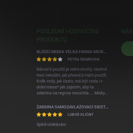
POSLEDNÍ HODNOCENÍ
NÁK
PRODUKTŮ
KLÍČÍCÍ MISKA VELKÁ FARMA MICROGREENS+REGROW - SLONOVÁ KOST
PETRA ŠKARKOVÁ
Návod k použití je velmi strohý, vlastně
moc netuším, jak přesně ji mám použít.
Kolik vody, jak často, má být voda i v
dolní misce? jak zajistím, aby ta
zelenina na regrow neuschla.... Misky
jsou krásné, aktuálně zkoušíme klíčit
první semínka
ŽARDINA SAMOZAVLAŽOVACÍ SIESTA 25 TERAKOTA S KOV.ZÁV.
LUBOŠ ULIČNÝ
Splnil očekávání