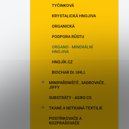
TYČINKOVÁ
KRYSTALICKÁ HNOJIVA
ORGANICKÁ
PODPORA RŮSTU
ORGANO - MINERÁLNÍ
HNOJIVA
HNOJÍK.CZ
BIOCHAR Dr. UHLI.
MINIPAŘENIŠTĚ , SADBOVAČE ,
JIFFY
SUBSTRÁTY - AGRO CS
TKANÉ A NETKANÁ TEXTILIE
POSTŘIKOVAČE A
ROZPRAŠOVAČE