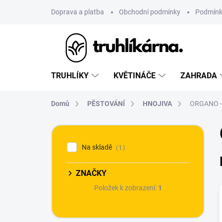
Přejít
Doprava a platba
Obchodní podmínky
Podmínk
na
obsah
TRUHLÍKY
KVĚTINÁČE
ZAHRADA
Domů
PĚSTOVÁNÍ
HNOJIVA
ORGANO -
P
o
Na skladě
1
s
t
r
ZNAČKY
a
Položek k zobrazení:
1
n
n
í