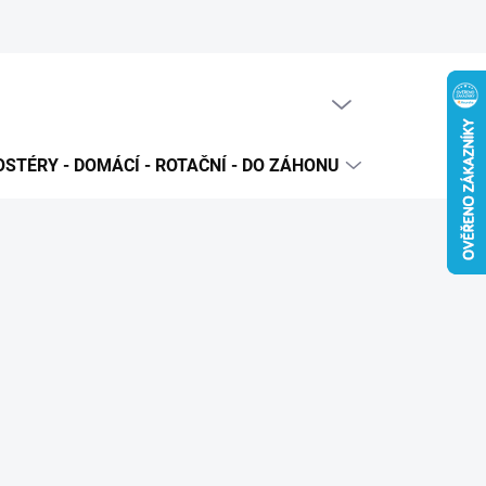
PRÁZDNÝ KOŠÍK
NÁKUPNÍ
KOŠÍK
STÉRY - DOMÁCÍ - ROTAČNÍ - DO ZÁHONU
PRODUKTO