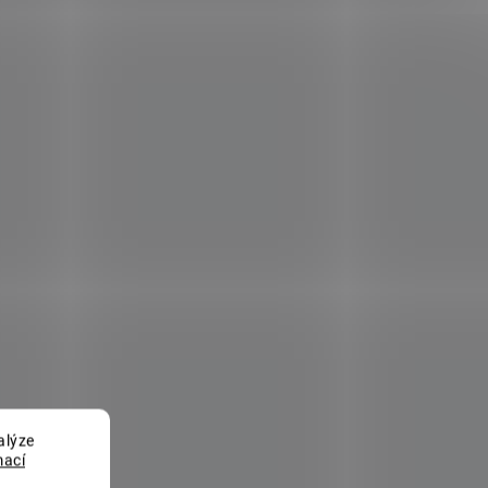
alýze
mací