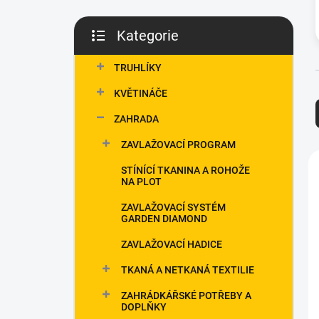
p
a
Kategorie
n
Přeskočit
e
kategorie
TRUHLÍKY
l
KVĚTINÁČE
ZAHRADA
ZAVLAŽOVACÍ PROGRAM
í
STÍNÍCÍ TKANINA A ROHOŽE
NA PLOT
i
ZAVLAŽOVACÍ SYSTÉM
GARDEN DIAMOND
ZAVLAŽOVACÍ HADICE
TKANÁ A NETKANÁ TEXTILIE
ZAHRÁDKÁŘSKÉ POTŘEBY A
DOPLŇKY