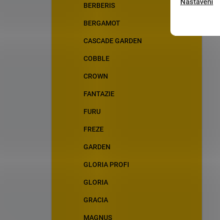
Nastavení
BERBERIS
BERGAMOT
CASCADE GARDEN
COBBLE
CROWN
FANTAZIE
FURU
FREZE
GARDEN
GLORIA PROFI
GLORIA
GRACIA
MAGNUS