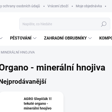
y ochrany osobních údajů
Vrácení zboží
Moje objednávka
Hledat
PĚSTOVÁNÍ
ZAHRADNÍ OBRUBNÍKY
KOMPO
 MINERÁLNÍ HNOJIVA
Organo - minerální hnojiva
Nejprodávanější
AGRO Slepičák 1l
tekuté organo -
minerální hnojivo