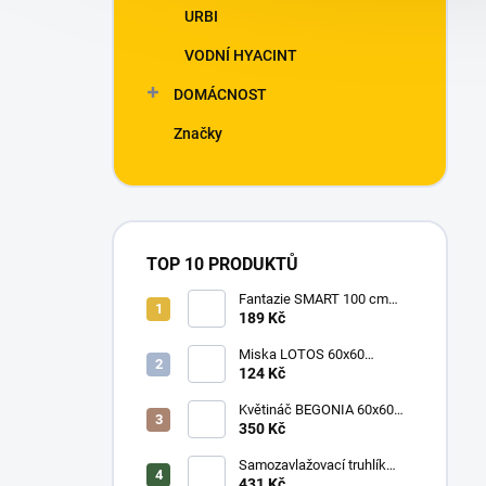
URBI
VODNÍ HYACINT
DOMÁCNOST
Značky
TOP 10 PRODUKTŮ
Fantazie SMART 100 cm
terakota
189 Kč
Miska LOTOS 60x60
čokoláda
124 Kč
Květináč BEGONIA 60x60
čokoláda
350 Kč
Samozavlažovací truhlík
PLASTIA BERBERIS 60 cm
431 Kč