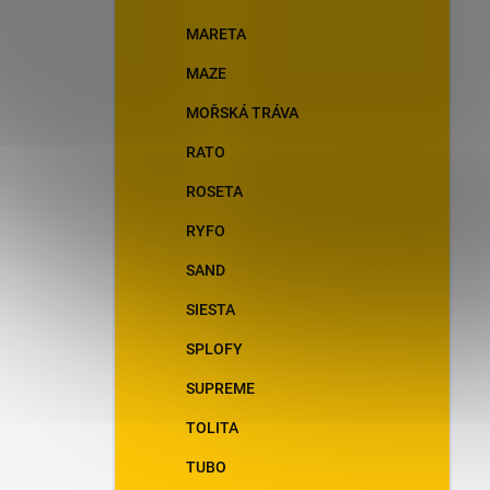
MARETA
MAZE
MOŘSKÁ TRÁVA
RATO
ROSETA
RYFO
SAND
SIESTA
SPLOFY
SUPREME
TOLITA
TUBO