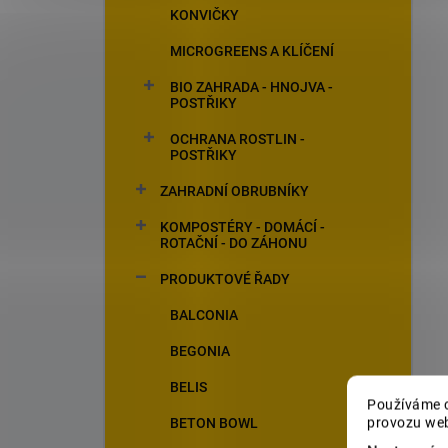
KONVIČKY
MICROGREENS A KLÍČENÍ
BIO ZAHRADA - HNOJVA -
POSTŘIKY
OCHRANA ROSTLIN -
POSTŘIKY
ZAHRADNÍ OBRUBNÍKY
KOMPOSTÉRY - DOMÁCÍ -
ROTAČNÍ - DO ZÁHONU
PRODUKTOVÉ ŘADY
BALCONIA
BEGONIA
BELIS
Používáme c
provozu web
BETON BOWL