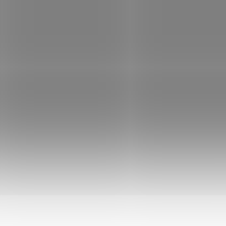
Samozavlažovací
Samozavlažovací
závěsná žardina
závěsná žardina
Berberis 26 cm
Berberis 26 cm
trojzávěs -
trojzávěs -
459 Kč
459 Kč
šedomodrá/bílá
taupe/slonová kos
Do košíku
Do košíku
1808533524
1808