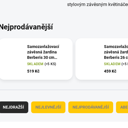
stylovým závěsným květináč
Nejprodávanější
Samozavlažovací
Samozavlažo
závěsná žardina
závěsná žard
Berberis 30 cm
Berberis 26 
trojzávěs -
trojzávěs -
SKLADEM
(>5 KS)
SKLADEM
(>5
terakota/slonová kost
terakota/slo
519 Kč
459 Kč
Ř
a
NEJDRAŽŠÍ
NEJLEVNĚJŠÍ
NEJPRODÁVANĚJŠÍ
ABE
z
e
n
V