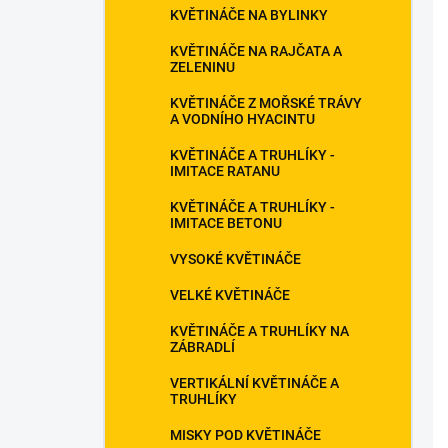
í
KVĚTINÁČE NA BYLINKY
i
KVĚTINÁČE NA RAJČATA A
ZELENINU
KVĚTINÁČE Z MOŘSKÉ TRÁVY
A VODNÍHO HYACINTU
KVĚTINÁČE A TRUHLÍKY -
IMITACE RATANU
KVĚTINÁČE A TRUHLÍKY -
IMITACE BETONU
VYSOKÉ KVĚTINÁČE
VELKÉ KVĚTINÁČE
KVĚTINÁČE A TRUHLÍKY NA
ZÁBRADLÍ
VERTIKÁLNÍ KVĚTINÁČE A
TRUHLÍKY
MISKY POD KVĚTINÁČE