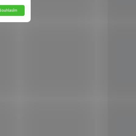
459 Kč
Souhlasím
Detail
772607
1808772603
KLADEM
SKLADEM
(>5 KS)
(>5 KS)