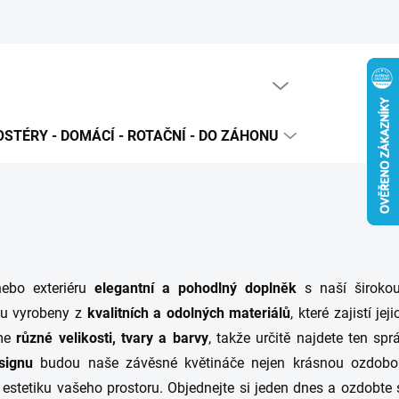
PRÁZDNÝ KOŠÍK
NÁKUPNÍ
KOŠÍK
STÉRY - DOMÁCÍ - ROTAČNÍ - DO ZÁHONU
PRODUKTO
nebo exteriéru
elegantní a pohodlný doplněk
s naší široko
ou vyrobeny z
kvalitních a odolných materiálů
, které zajistí je
áme
různé velikosti, tvary a barvy
, takže určitě najdete ten sp
signu
budou naše závěsné květináče nejen krásnou ozdobo
t estetiku vašeho prostoru. Objednejte si jeden dnes a ozdobt