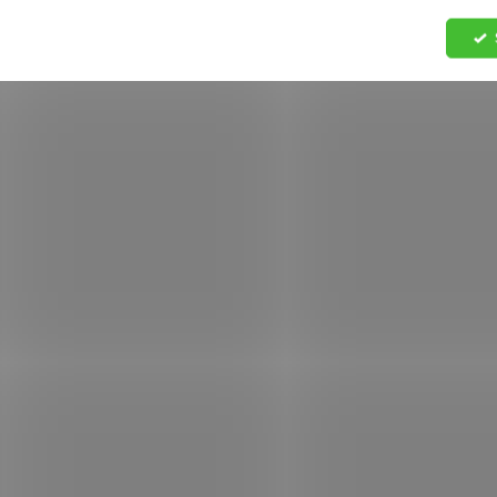
trojzávěs -
trojzávěs -
459 Kč
459 Kč
antracit/slonová kost
antracit/zelená
Do košíku
Do košíku
1808772626
1808
SKLADEM
S
(>5 KS)