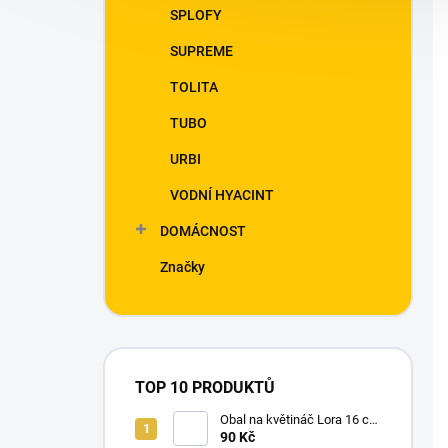
SPLOFY
SUPREME
TOLITA
TUBO
URBI
VODNÍ HYACINT
DOMÁCNOST
Značky
TOP 10 PRODUKTŮ
Obal na květináč Lora 16 cm
popelavě šedá
90 Kč