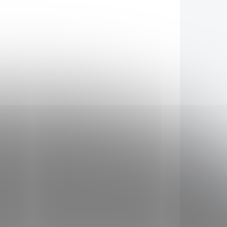
773007
1808773003
KLADEM
SKLADEM
(>5 KS)
(>5 KS)
Samozavlažovací
závěsná žardina
Berberis 30 cm
trojzávěs -
519 Kč
t
terakota/slonová kost
Do košíku