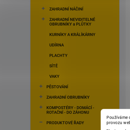
ZAHRADNÍ NÁČINÍ
ZAHRADNÍ NEVIDITELNÉ
OBRUBNÍKY a PLŮTKY
KURNÍKY A KRÁLÍKÁRNY
UDÍRNA
PLACHTY
SÍTĚ
VAKY
PĚSTOVÁNÍ
ZAHRADNÍ OBRUBNÍKY
KOMPOSTÉRY - DOMÁCÍ -
ROTAČNÍ - DO ZÁHONU
Používáme c
provozu web
PRODUKTOVÉ ŘADY