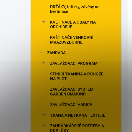
DRŽÁKY, řetízky, závěsy na
květináče
KVĚTINÁČE A OBALY NA
ORCHIDEJE
KVĚTINÁČE VENKOVNÍ
MRAZUVZDORNÉ
ZAHRADA
ZAVLAŽOVACÍ PROGRAM
STÍNÍCÍ TKANINA A ROHOŽE
NA PLOT
ZAVLAŽOVACÍ SYSTÉM
GARDEN DIAMOND
ZAVLAŽOVACÍ HADICE
TKANÁ A NETKANÁ TEXTILIE
ZAHRÁDKÁŘSKÉ POTŘEBY A
DOPLŇKY