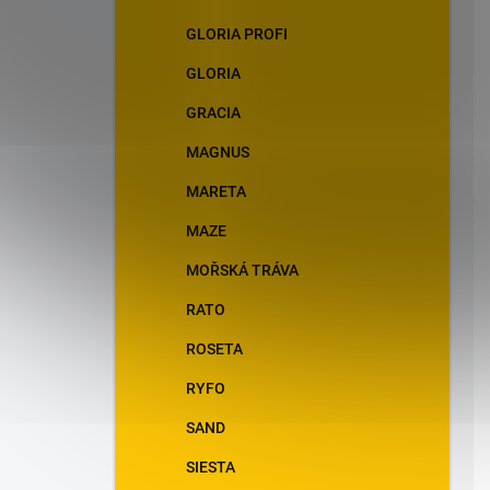
GLORIA PROFI
GLORIA
GRACIA
MAGNUS
MARETA
MAZE
MOŘSKÁ TRÁVA
RATO
ROSETA
RYFO
SAND
SIESTA