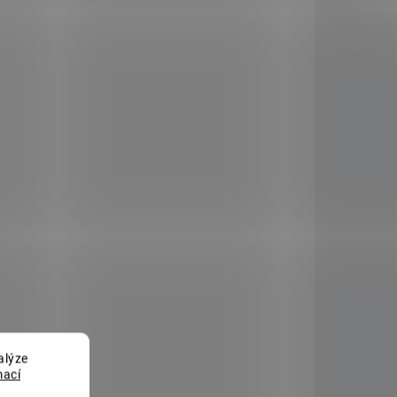
772624
1808772639
KLADEM
MOMENTÁLNĚ NEDOSTUPNÉ
(2 KS)
Samozavlažovací
závěsná žardina
alýze
Berberis 26 cm
mací
trojzávěs - bílá/zelená