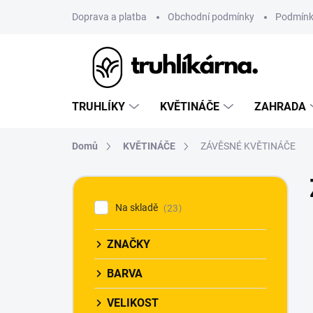
Přejít
Doprava a platba
Obchodní podmínky
Podmínk
na
obsah
TRUHLÍKY
KVĚTINÁČE
ZAHRADA
Domů
KVĚTINÁČE
ZÁVĚSNÉ KVĚTINÁČE
P
o
Na skladě
23
s
t
r
ZNAČKY
a
n
BARVA
n
VELIKOST
í