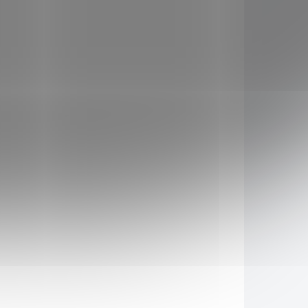
Samozavlažovací
závěsná žardina
Berberis 26 cm
trojzávěs -
459 Kč
t
terakota/slonová kost
Do košíku
533525
1808533540