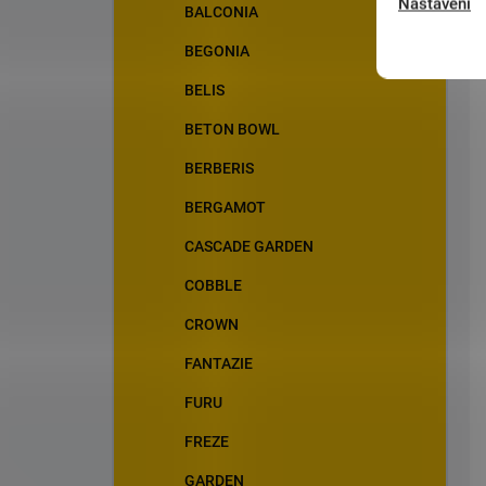
Nastavení
BALCONIA
BEGONIA
BELIS
BETON BOWL
BERBERIS
BERGAMOT
CASCADE GARDEN
COBBLE
CROWN
FANTAZIE
FURU
FREZE
GARDEN