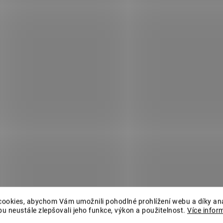
1808772629
1808
SKLADEM
S
(5 KS)
Samozavlažovací
Samozavlažovací
ookies, abychom Vám umožnili pohodlné prohlížení webu a díky an
závěsná žardina
závěsná žardina
u neustále zlepšovali jeho funkce, výkon a použitelnost.
Více infor
Berberis 26 cm
Berberis 26 cm