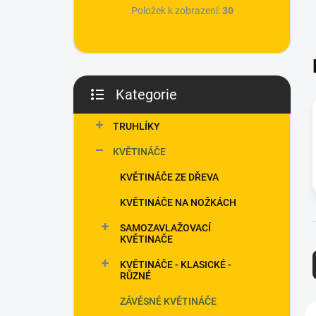
p
Položek k zobrazení:
30
a
n
e
l
Kategorie
Přeskočit
kategorie
TRUHLÍKY
KVĚTINÁČE
KVĚTINÁČE ZE DŘEVA
KVĚTINÁČE NA NOŽKÁCH
SAMOZAVLAŽOVACÍ
KVĚTINAČE
KVĚTINÁČE - KLASICKÉ -
RŮZNÉ
ZÁVĚSNÉ KVĚTINÁČE