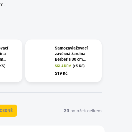
em.
vací
Samozavlažovací
ina
závěsná žardina
cm
Berberis 30 cm
trojzávěs -
 KS)
SKLADEM
(>5 KS)
nová kost
taupe/slonová kost
519 Kč
30
položek celkem
CEDNĚ