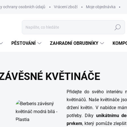
y ochrany osobních údajů
Vrácení zboží
Moje objednávka
Hledat
PĚSTOVÁNÍ
ZAHRADNÍ OBRUBNÍKY
KOMPO
ZÁVĚSNÉ KVĚTINÁČE
Přidejte do svého interiéru 
květináčů. Naše květináče js
držení květin. V nabídce m
potřeby. Díky
unikátnímu de
prvkem
, který pomůže zlepši