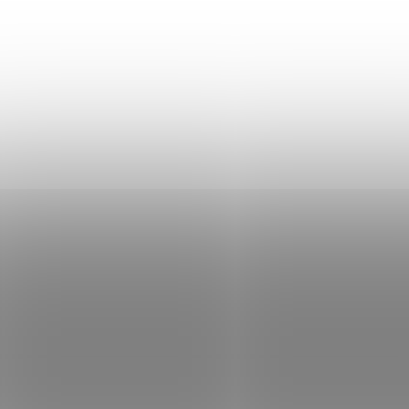
1808773026
1808
SKLADEM
S
(2 KS)
Samozavlažovací
Samozavlažovací
závěsná žardina
závěsná žardina
Berberis 30 cm
Berberis 30 cm
trojzávěs -
trojzávěs -
519 Kč
519 Kč
šedomodrá/bílá
taupe/slonová kos
Do košíku
Do košíku