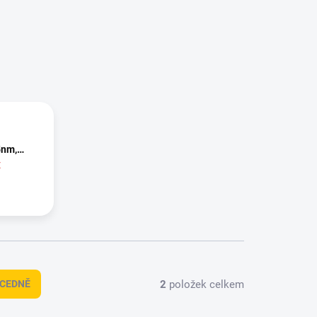
5nm,
Ě
2
položek celkem
CEDNĚ