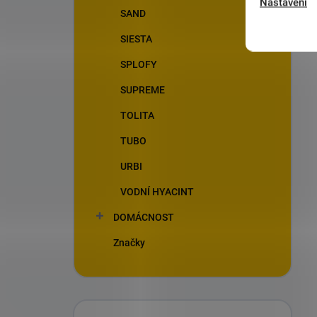
Nastavení
SAND
SIESTA
SPLOFY
SUPREME
TOLITA
TUBO
URBI
VODNÍ HYACINT
DOMÁCNOST
Značky