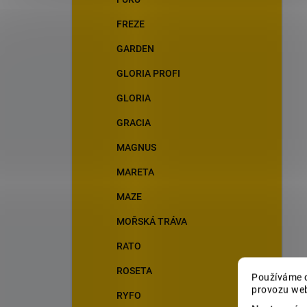
FREZE
GARDEN
GLORIA PROFI
GLORIA
GRACIA
MAGNUS
MARETA
MAZE
MOŘSKÁ TRÁVA
RATO
ROSETA
Používáme c
provozu web
RYFO