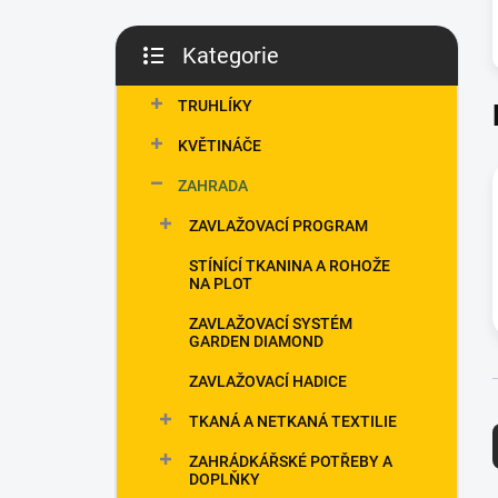
p
a
Kategorie
n
Přeskočit
e
kategorie
TRUHLÍKY
l
KVĚTINÁČE
ZAHRADA
ZAVLAŽOVACÍ PROGRAM
STÍNÍCÍ TKANINA A ROHOŽE
NA PLOT
ZAVLAŽOVACÍ SYSTÉM
GARDEN DIAMOND
ZAVLAŽOVACÍ HADICE
TKANÁ A NETKANÁ TEXTILIE
ZAHRÁDKÁŘSKÉ POTŘEBY A
DOPLŇKY