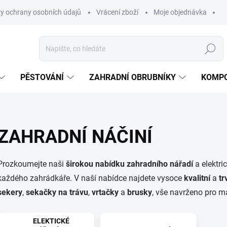
y ochrany osobních údajů
Vrácení zboží
Moje objednávka
Hledat
PĚSTOVÁNÍ
ZAHRADNÍ OBRUBNÍKY
KOMPO
ZAHRADNÍ NÁČINÍ
Prozkoumejte naši
širokou
nabídku
zahradního nářadí
a elektri
každého zahrádkáře. V naší nabídce najdete vysoce
kvalitní
a
tr
sekery
,
sekačky na trávu
,
vrtačky
a
brusky
, vše navrženo pro 
ELEKTICKÉ