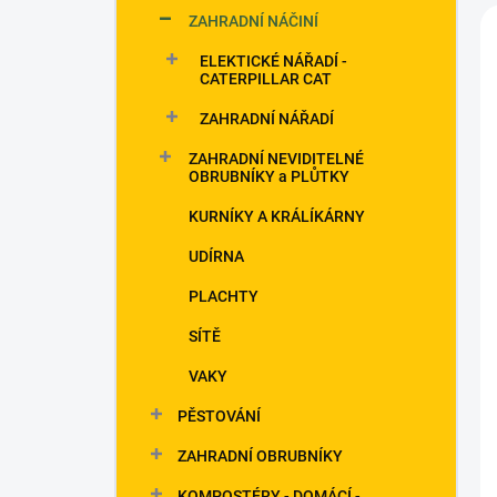
ZAHRADNÍ NÁČINÍ
í
ELEKTICKÉ NÁŘADÍ -
CATERPILLAR CAT
i
ZAHRADNÍ NÁŘADÍ
ZAHRADNÍ NEVIDITELNÉ
OBRUBNÍKY a PLŮTKY
KURNÍKY A KRÁLÍKÁRNY
UDÍRNA
PLACHTY
SÍTĚ
VAKY
PĚSTOVÁNÍ
ZAHRADNÍ OBRUBNÍKY
KOMPOSTÉRY - DOMÁCÍ -