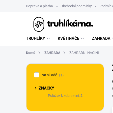
Přejít
Doprava a platba
Obchodní podmínky
Podmínk
na
obsah
TRUHLÍKY
KVĚTINÁČE
ZAHRADA
Domů
ZAHRADA
ZAHRADNÍ NÁČINÍ
P
o
Na skladě
1
s
t
r
ZNAČKY
a
Položek k zobrazení:
2
n
n
í