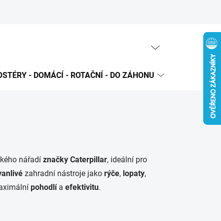
PRÁZDNÝ KOŠÍK
NÁKUPNÍ
KOŠÍK
STÉRY - DOMÁCÍ - ROTAČNÍ - DO ZÁHONU
PRODUKTO
ckého nářadí
značky
Caterpillar
, ideální pro
vanlivé
zahradní nástroje jako
rýče
,
lopaty
,
maximální
pohodlí
a
efektivitu
.