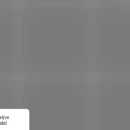
alýze
mací