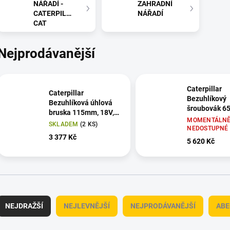
NÁŘADÍ -
ZAHRADNÍ
CATERPILLAR
NÁŘADÍ
CAT
Nejprodávanější
Caterpillar
Caterpillar
Bezuhlíkový
Bezuhlíková úhlová
šroubovák 6
bruska 115mm, 18V,
DX11
MOMENTÁLN
DX31B -bez
SKLADEM
(2 KS)
NEDOSTUPNÉ
akumulátoru
3 377 Kč
5 620 Kč
Ř
a
NEJDRAŽŠÍ
NEJLEVNĚJŠÍ
NEJPRODÁVANĚJŠÍ
ABE
z
e