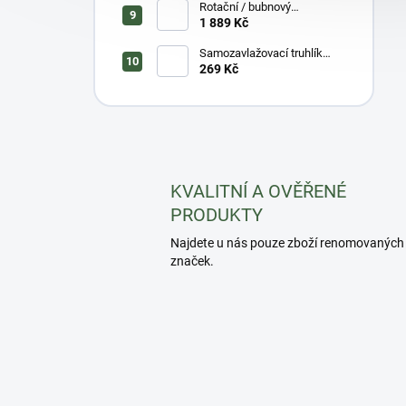
Rotační / bubnový
kompostér UNO 105 l-
1 889 Kč
černá/zelená
Samozavlažovací truhlík
Tolita 30 - zelená
269 Kč
KVALITNÍ A OVĚŘENÉ
PRODUKTY
Najdete u nás pouze zboží renomovaných
značek.