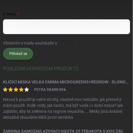
E-MAIL
Vložením e-mailu souhlasíte s
podmínkami ochrany osobních údajů
Přihlásit se
POSLEDNÍ HODNOCENÍ PRODUKTŮ
KLÍČÍCÍ MISKA VELKÁ FARMA MICROGREENS+REGROW - SLONOVÁ KOST
PETRA ŠKARKOVÁ
Návod k použití je velmi strohý, vlastně moc netuším, jak přesně ji
mám použít. Kolik vody, jak často, má být voda i v dolní misce? jak
zajistím, aby ta zelenina na regrow neuschla.... Misky jsou krásné,
aktuálně zkoušíme klíčit první semínka
ŽARDINA SAMOZAVLAŽOVACÍ SIESTA 25 TERAKOTA S KOV.ZÁV.