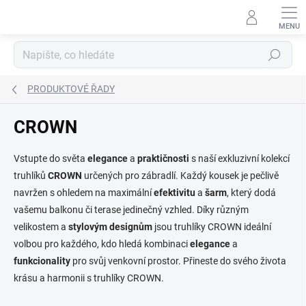
Přejít
na
obsah
Hledat
PRODUKTOVÉ ŘADY
CROWN
Vstupte do světa
elegance
a
praktičnosti
s naší exkluzivní kolekcí
truhlíků
CROWN
určených pro zábradlí. Každý kousek je pečlivě
navržen s ohledem na maximální
efektivitu
a
šarm
, který dodá
vašemu balkonu či terase jedinečný vzhled. Díky různým
velikostem a
stylovým designům
jsou truhlíky CROWN ideální
volbou pro každého, kdo hledá kombinaci
elegance
a
funkcionality
pro svůj venkovní prostor. Přineste do svého života
krásu a harmonii s truhlíky CROWN.