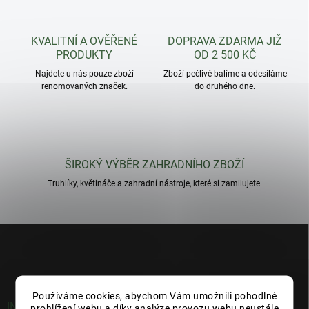
KVALITNÍ A OVĚŘENÉ
DOPRAVA ZDARMA JIŽ
PRODUKTY
OD 2 500 KČ
Najdete u nás pouze zboží
Zboží pečlivě balíme a odesíláme
renomovaných značek.
do druhého dne.
ŠIROKÝ VÝBĚR ZAHRADNÍHO ZBOŽÍ
Truhlíky, květináče a zahradní nástroje, které si zamilujete.
Z
á
p
a
t
Používáme cookies, abychom Vám umožnili pohodlné
í
INFORMACE PRO VÁS
prohlížení webu a díky analýze provozu webu neustále