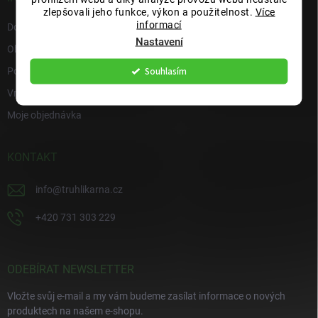
zlepšovali jeho funkce, výkon a použitelnost.
Více
informací
Doprava a platba
Nastavení
Obchodní podmínky
Souhlasím
Podmínky ochrany osobních údajů
Vrácení zboží
Moje objednávka
KONTAKT
info
@
truhlikarna.cz
+420 731 303 229
ODEBÍRAT NEWSLETTER
Vložte svůj e-mail a my vám budeme zasílat informace o nových
produktech na našem e-shopu.