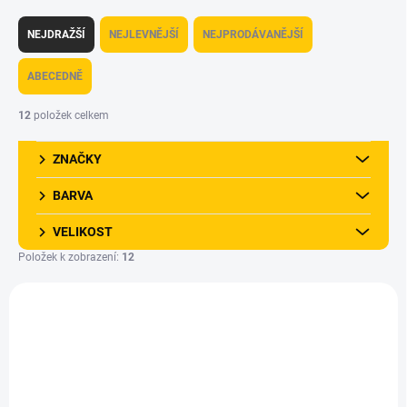
Ř
a
NEJDRAŽŠÍ
NEJLEVNĚJŠÍ
NEJPRODÁVANĚJŠÍ
z
e
ABECEDNĚ
n
í
12
položek celkem
p
r
ZNAČKY
o
d
BARVA
u
k
VELIKOST
t
Položek k zobrazení:
12
ů
V
ý
p
i
s
p