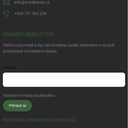
info
@
truhlikarna.cz
+420 731 303 229
ODEBÍRAT NEWSLETTER
Vložte svůj e-mail a my vám budeme zasílat informace o nových
produktech na našem e-shopu.
E-MAIL
Vložením e-mailu souhlasíte s
podmínkami ochrany osobních údajů
Přihlásit se
POSLEDNÍ HODNOCENÍ PRODUKTŮ