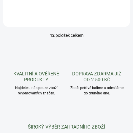
12
položek celkem
O
v
l
á
d
a
c
KVALITNÍ A OVĚŘENÉ
DOPRAVA ZDARMA JIŽ
í
PRODUKTY
OD 2 500 KČ
p
r
Najdete u nás pouze zboží
Zboží pečlivě balíme a odesíláme
renomovaných značek.
v
do druhého dne.
k
y
v
ý
p
ŠIROKÝ VÝBĚR ZAHRADNÍHO ZBOŽÍ
i