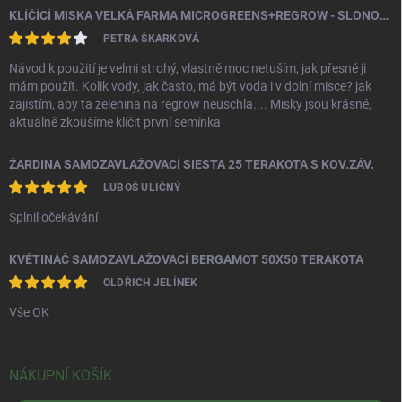
KLÍČÍCÍ MISKA VELKÁ FARMA MICROGREENS+REGROW - SLONOVÁ KOST
PETRA ŠKARKOVÁ
Návod k použití je velmi strohý, vlastně moc netuším, jak přesně ji
mám použít. Kolik vody, jak často, má být voda i v dolní misce? jak
zajistím, aby ta zelenina na regrow neuschla.... Misky jsou krásné,
aktuálně zkoušíme klíčit první semínka
ŽARDINA SAMOZAVLAŽOVACÍ SIESTA 25 TERAKOTA S KOV.ZÁV.
LUBOŠ ULIČNÝ
Splnil očekávání
KVĚTINÁČ SAMOZAVLAŽOVACÍ BERGAMOT 50X50 TERAKOTA
OLDŘICH JELÍNEK
Vše OK
NÁKUPNÍ KOŠÍK