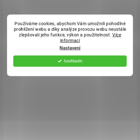
29 Kč
29 Kč
Detail
Detail
Používáme cookies, abychom Vám umožnili pohodlné
prohlížení webu a díky analýze provozu webu neustále
zlepšovali jeho funkce, výkon a použitelnost.
Více
informací
Nastavení
Souhlasím
SKLADEM
SKLADEM
(>5 KS)
(>5 KS)
Podpěra na orchidej
Podpěra na orchidej
DECOR II růžová
DECOR II zelená
transparentní 55 cm
transparentní 55 cm
27 Kč
27 Kč