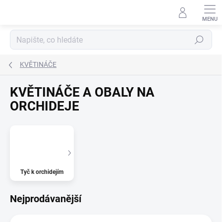
Přejít
na
obsah
Hledat
KVĚTINÁČE
KVĚTINÁČE A OBALY NA
ORCHIDEJE
Tyč k orchidejím
Nejprodávanější