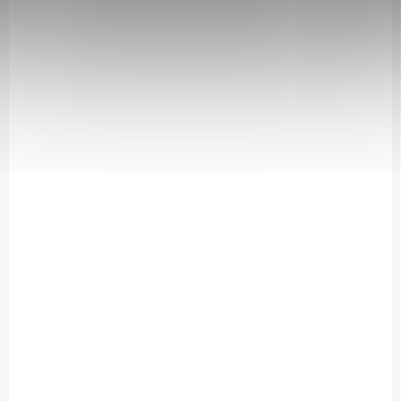
Do košíku
Do košíku
SKLADEM
SKLADEM
(>5 KS)
(>5 KS)
Obal ORCHIDEJ
Obal ORCHIDEJ
PASTEL 13 fialová
PASTEL 13 růžová
25 Kč
25 Kč
Do košíku
Do košíku