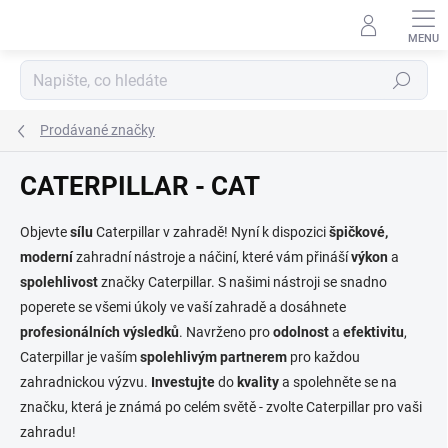
Přejít
na
obsah
Hledat
Prodávané značky
CATERPILLAR - CAT
Objevte
sílu
Caterpillar v zahradě!
Nyní k dispozici
špičkové,
moderní
zahradní nástroje a náčiní, které vám přináší
výkon
a
spolehlivost
značky Caterpillar. S našimi nástroji se snadno
poperete se všemi úkoly ve vaší zahradě a dosáhnete
profesionálních výsledků
. Navrženo pro
odolnost
a
efektivitu
,
Caterpillar je vaším
spolehlivým partnerem
pro každou
zahradnickou výzvu.
Investujte
do
kvality
a spolehněte se na
značku, která je známá po celém světě - zvolte Caterpillar pro vaši
zahradu!