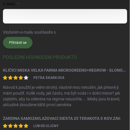
E-MAIL
Vložením e-mailu souhlasíte s
podmínkami ochrany osobních údajů
Přihlásit se
POSLEDNÍ HODNOCENÍ PRODUKTŮ
KLÍČÍCÍ MISKA VELKÁ FARMA MICROGREENS+REGROW - SLONOVÁ KOST
PETRA ŠKARKOVÁ
Návod k použití je velmi strohý, vlastně moc netuším, jak přesně ji
mám použít. Kolik vody, jak často, má být voda i v dolní misce? jak
zajistím, aby ta zelenina na regrow neuschla.... Misky jsou krásné,
aktuálně zkoušíme klíčit první semínka
ŽARDINA SAMOZAVLAŽOVACÍ SIESTA 25 TERAKOTA S KOV.ZÁV.
LUBOŠ ULIČNÝ