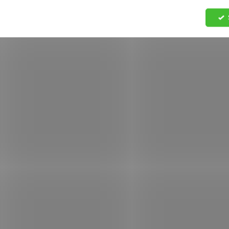
AKCE
AKCE
1101064003
1101
SKLADEM
S
(>5 KS)
Květináč BEGONIA
Květináč BEGONIA
40x40 terakota
35x35 antracit
161 Kč
131 Kč
Do košíku
Do košíku