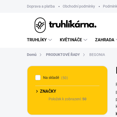
Přejít
Doprava a platba
Obchodní podmínky
Podmínk
na
obsah
TRUHLÍKY
KVĚTINÁČE
ZAHRADA
Domů
PRODUKTOVÉ ŘADY
BEGONIA
P
o
Na skladě
50
s
t
r
ZNAČKY
a
Položek k zobrazení:
50
n
n
í