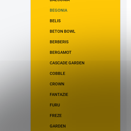
BEGONIA
BELIS
BETON BOWL
BERBERIS
BERGAMOT
CASCADE GARDEN
COBBLE
CROWN
FANTAZIE
FURU
FREZE
GARDEN