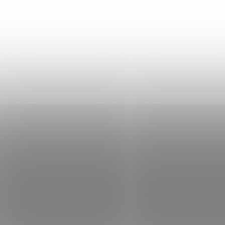
SKLADEM
S
(>5 KS)
Květináč BEGONIA
Květináč BEGONIA
60x60 terakota
50x50 antracit
350 Kč
296 Kč
Do košíku
Do košíku