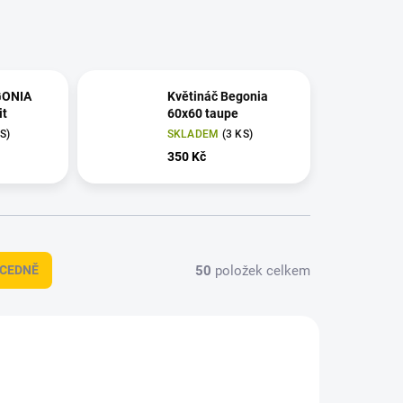
GONIA
Květináč Begonia
it
60x60 taupe
KS)
SKLADEM
(3 KS)
350 Kč
50
položek celkem
CEDNĚ
AKCE
066025
1101066007