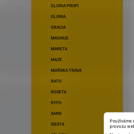
GLORIA PROFI
GLORIA
GRACIA
MAGNUS
MARETA
MAZE
MOŘSKÁ TRÁVA
RATO
ROSETA
RYFO
SAND
Používáme c
SIESTA
provozu web