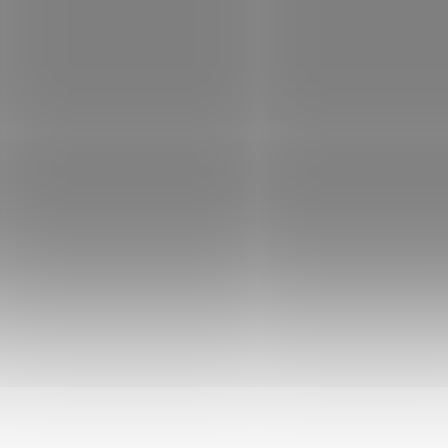
AKCE
AKCE
1101063503
1303
SKLADEM
S
(>5 KS)
Květináč BEGONIA
Miska LOTOS 50x
35x35 terakota
antracit
131 Kč
113 Kč