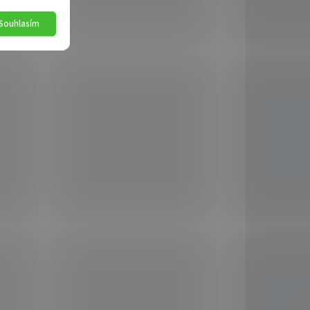
Souhlasím
AKCE
063524
1101063525
KLADEM
SKLADEM
(>5 KS)
(5 KS)
Květináč BEGONIA
35x35 čokoláda
131 Kč
Do košíku