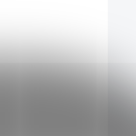
KLADEM
SKLADEM
(2 KS)
(5 KS)
Květináč BEGONIA
50x50 čokoláda
296 Kč
Do košíku