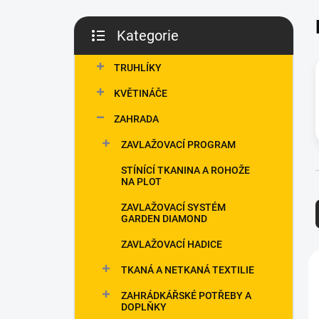
p
a
Kategorie
n
Přeskočit
e
kategorie
TRUHLÍKY
l
KVĚTINÁČE
ZAHRADA
ZAVLAŽOVACÍ PROGRAM
STÍNÍCÍ TKANINA A ROHOŽE
NA PLOT
ZAVLAŽOVACÍ SYSTÉM
GARDEN DIAMOND
ZAVLAŽOVACÍ HADICE
í
TKANÁ A NETKANÁ TEXTILIE
ZAHRÁDKÁŘSKÉ POTŘEBY A
i
DOPLŇKY