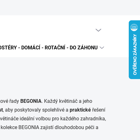
PRÁZDNÝ KOŠÍK
NÁKUPNÍ
KOŠÍK
STÉRY - DOMÁCÍ - ROTAČNÍ - DO ZÁHONU
PRODUKTO
tové řady
BEGONIA
. Každý květináč a jeho
st
, aby poskytovaly spolehlivé a
praktické
řešení
větináče ideální volbou pro každého zahradníka,
, kolekce BEGONIA zajistí dlouhodobou péči a