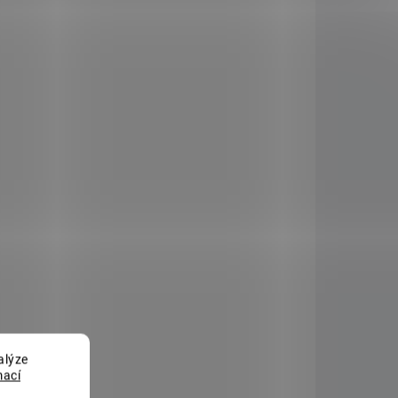
AKCE
064024
1101064025
KLADEM
SKLADEM
(5 KS)
(>5 KS)
Květináč BEGONIA
40x40 čokoláda
161 Kč
Do košíku
alýze
mací