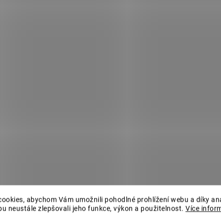
AKCE
AKCE
1101065003
1101
SKLADEM
S
(>5 KS)
Květináč BEGONIA
Květináč BEGONIA
50x50 terakota
40x40 antracit
296 Kč
161 Kč
Do košíku
Do košíku
ookies, abychom Vám umožnili pohodlné prohlížení webu a díky an
u neustále zlepšovali jeho funkce, výkon a použitelnost.
Více infor