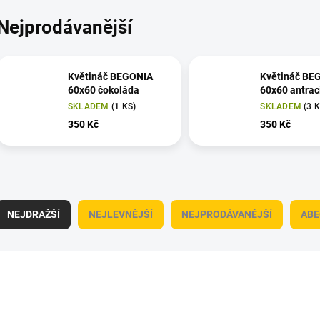
Nejprodávanější
Květináč BEGONIA
Květináč BE
60x60 čokoláda
60x60 antrac
SKLADEM
(1 KS)
SKLADEM
(3 
350 Kč
350 Kč
Ř
a
NEJDRAŽŠÍ
NEJLEVNĚJŠÍ
NEJPRODÁVANĚJŠÍ
ABE
z
e
n
V
ý
AKCE
AKCE
1101066024
1101
p
p
r
o