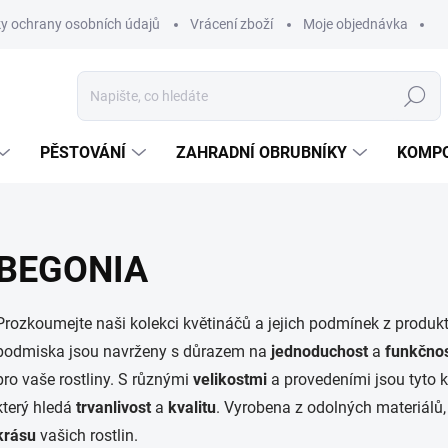
y ochrany osobních údajů
Vrácení zboží
Moje objednávka
Hledat
PĚSTOVÁNÍ
ZAHRADNÍ OBRUBNÍKY
KOMPO
BEGONIA
Prozkoumejte naši
kolekci květináčů a jejich podmínek z produk
podmiska jsou navrženy s důrazem na
jednoduchost
a
funkčno
pro vaše rostliny. S různými
velikostmi
a provedeními jsou tyto k
který hledá
trvanlivost
a
kvalitu
. Vyrobena z odolných materiálů
krásu
vašich rostlin.