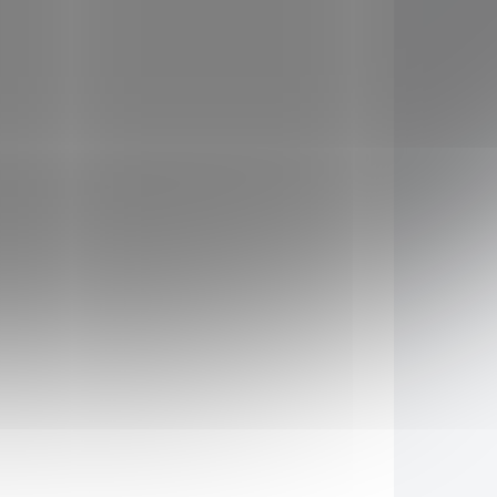
AKCE
045024
1303045025
KLADEM
SKLADEM
(>5 KS)
(5 KS)
50
Miska LOTOS 50x50
čokoláda
113 Kč