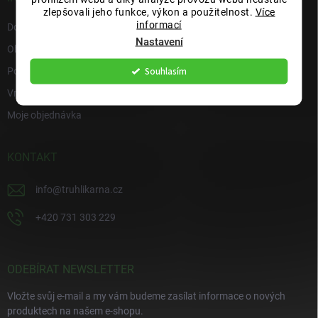
zlepšovali jeho funkce, výkon a použitelnost.
Více
informací
Doprava a platba
Nastavení
Obchodní podmínky
Souhlasím
Podmínky ochrany osobních údajů
Vrácení zboží
Moje objednávka
KONTAKT
info
@
truhlikarna.cz
+420 731 303 229
ODEBÍRAT NEWSLETTER
Vložte svůj e-mail a my vám budeme zasílat informace o nových
produktech na našem e-shopu.