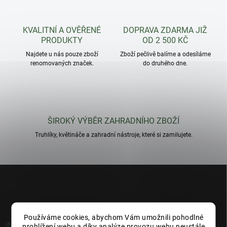
KVALITNÍ A OVĚŘENÉ
DOPRAVA ZDARMA JIŽ
PRODUKTY
OD 2 500 KČ
Najdete u nás pouze zboží
Zboží pečlivě balíme a odesíláme
renomovaných značek.
do druhého dne.
ŠIROKÝ VÝBĚR ZAHRADNÍHO ZBOŽÍ
Truhlíky, květináče a zahradní nástroje, které si zamilujete.
Z
á
p
a
t
Používáme cookies, abychom Vám umožnili pohodlné
í
INFORMACE PRO VÁS
prohlížení webu a díky analýze provozu webu neustále