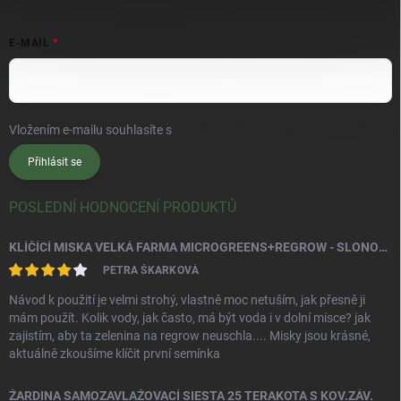
E-MAIL
Vložením e-mailu souhlasíte s
podmínkami ochrany osobních údajů
Přihlásit se
POSLEDNÍ HODNOCENÍ PRODUKTŮ
KLÍČÍCÍ MISKA VELKÁ FARMA MICROGREENS+REGROW - SLONOVÁ KOST
PETRA ŠKARKOVÁ
Návod k použití je velmi strohý, vlastně moc netuším, jak přesně ji
mám použít. Kolik vody, jak často, má být voda i v dolní misce? jak
zajistím, aby ta zelenina na regrow neuschla.... Misky jsou krásné,
aktuálně zkoušíme klíčit první semínka
ŽARDINA SAMOZAVLAŽOVACÍ SIESTA 25 TERAKOTA S KOV.ZÁV.