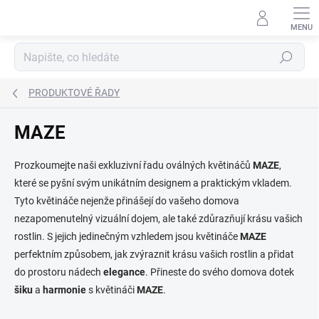
Přejít
na
obsah
Hledat
PRODUKTOVÉ ŘADY
MAZE
Prozkoumejte naši exkluzivní řadu oválných květináčů
MAZE
,
které se pyšní svým unikátním designem a praktickým vkladem.
Tyto květináče nejenže přinášejí do vašeho domova
nezapomenutelný vizuální dojem, ale také zdůrazňují krásu vašich
rostlin. S jejich jedinečným vzhledem jsou květináče
MAZE
perfektním způsobem, jak zvýraznit krásu vašich rostlin a přidat
do prostoru nádech
elegance
. Přineste do svého domova dotek
šiku
a
harmonie
s květináči
MAZE
.