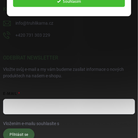
Souhlasím
KONTAKT
info
@
truhlikarna.cz
+420 731 303 229
ODEBÍRAT NEWSLETTER
Vložte svůj e-mail a my vám budeme zasílat informace o nových
produktech na našem e-shopu.
E-MAIL
Vložením e-mailu souhlasíte s
podmínkami ochrany osobních údajů
Přihlásit se