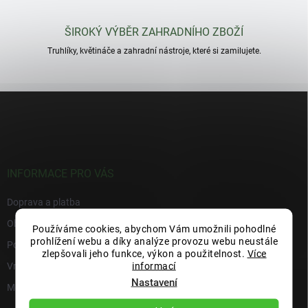
ŠIROKÝ VÝBĚR ZAHRADNÍHO ZBOŽÍ
Truhlíky, květináče a zahradní nástroje, které si zamilujete.
Z
á
p
a
t
í
INFORMACE PRO VÁS
Doprava a platba
Obchodní podmínky
Používáme cookies, abychom Vám umožnili pohodlné
prohlížení webu a díky analýze provozu webu neustále
Podmínky ochrany osobních údajů
zlepšovali jeho funkce, výkon a použitelnost.
Více
informací
Vrácení zboží
Nastavení
Moje objednávka