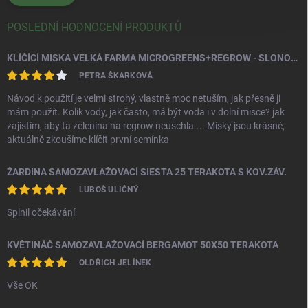
POSLEDNÍ HODNOCENÍ PRODUKTŮ
KLÍČÍCÍ MISKA VELKÁ FARMA MICROGREENS+REGROW - SLONOVÁ KOST
PETRA ŠKARKOVÁ
Návod k použití je velmi strohý, vlastně moc netuším, jak přesně ji
mám použít. Kolik vody, jak často, má být voda i v dolní misce? jak
zajistím, aby ta zelenina na regrow neuschla.... Misky jsou krásné,
aktuálně zkoušíme klíčit první semínka
ŽARDINA SAMOZAVLAŽOVACÍ SIESTA 25 TERAKOTA S KOV.ZÁV.
LUBOŠ ULIČNÝ
Splnil očekávání
KVĚTINÁČ SAMOZAVLAŽOVACÍ BERGAMOT 50X50 TERAKOTA
OLDŘICH JELÍNEK
Vše OK