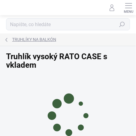
Přejít
na
obsah
Hledat
TRUHLÍKY NA BALKÓN
Truhlík vysoký RATO CASE s
vkladem