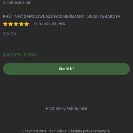
Splnil očekávání
KVĚTINÁČ SAMOZAVLAŽOVACÍ BERGAMOT 50X50 TERAKOTA
OLDŘICH JELÍNEK
Vše OK
NÁKUPNÍ KOŠÍK
0
ks /
0 Kč
Poznámky zahradníka
Copyright 2026
Truhlíkárna
. Všechna práva vyhrazena.