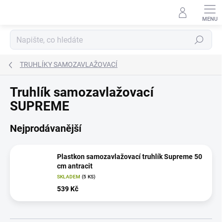
Přejít
na
obsah
Hledat
TRUHLÍKY SAMOZAVLAŽOVACÍ
Truhlík samozavlažovací
SUPREME
Nejprodávanější
Plastkon samozavlažovací truhlík Supreme 50
cm antracit
SKLADEM
(5 KS)
539 Kč