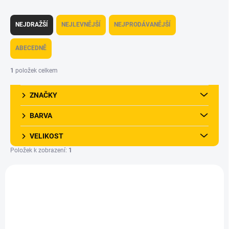
Ř
a
NEJDRAŽŠÍ
NEJLEVNĚJŠÍ
NEJPRODÁVANĚJŠÍ
z
e
ABECEDNĚ
n
í
1
položek celkem
p
r
ZNAČKY
o
d
BARVA
u
k
VELIKOST
t
Položek k zobrazení:
1
ů
V
ý
AKCE
p
i
s
p