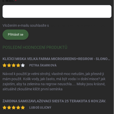
E-MAIL
Vložením e-mailu souhlasíte s
podmínkami ochrany osobních údajů
Přihlásit se
POSLEDNÍ HODNOCENÍ PRODUKTŮ
KLÍČÍCÍ MISKA VELKÁ FARMA MICROGREENS+REGROW - SLONOVÁ KOST
PETRA ŠKARKOVÁ
Návod k použití je velmi strohý, vlastně moc netuším, jak přesně ji
mám použít. Kolik vody, jak často, má být voda i v dolní misce? jak
zajistím, aby ta zelenina na regrow neuschla.... Misky jsou krásné,
aktuálně zkoušíme klíčit první semínka
ŽARDINA SAMOZAVLAŽOVACÍ SIESTA 25 TERAKOTA S KOV.ZÁV.
LUBOŠ ULIČNÝ