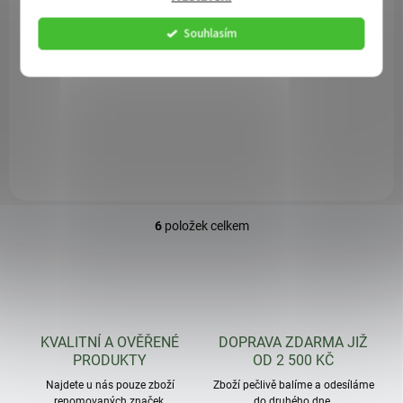
Truhlík SPLOFY CASE
Truhlík SPLOFY CASE
Souhlasím
29,7 cm - barva: šedý
297 cm - barva: bílá
kámen
89 Kč
89 Kč
Do košíku
Detail
6
položek celkem
O
v
l
á
d
a
c
KVALITNÍ A OVĚŘENÉ
DOPRAVA ZDARMA JIŽ
í
PRODUKTY
OD 2 500 KČ
p
r
Najdete u nás pouze zboží
Zboží pečlivě balíme a odesíláme
renomovaných značek.
do druhého dne.