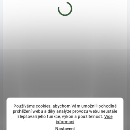
SKLADEM
SKLADEM
(>5 KS)
(4 KS)
Truhlík SPLOFY CASE
Truhlík SPLOFY CASE
39,7 cm - barva: šedý
29,7 cm - barva:
kámen
antracit
108 Kč
89 Kč
Do košíku
Do košíku
AKCE
AKCE
Používáme cookies, abychom Vám umožnili pohodlné
prohlížení webu a díky analýze provozu webu neustále
zlepšovali jeho funkce, výkon a použitelnost.
Více
informací
MOMENTÁLNĚ NEDOSTUPNÉ
SKLADEM
Nastavení
(5 KS)