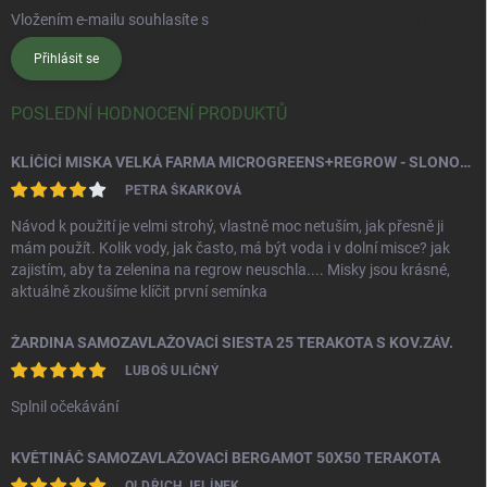
Vložením e-mailu souhlasíte s
podmínkami ochrany osobních údajů
Přihlásit se
POSLEDNÍ HODNOCENÍ PRODUKTŮ
KLÍČÍCÍ MISKA VELKÁ FARMA MICROGREENS+REGROW - SLONOVÁ KOST
PETRA ŠKARKOVÁ
Návod k použití je velmi strohý, vlastně moc netuším, jak přesně ji
mám použít. Kolik vody, jak často, má být voda i v dolní misce? jak
zajistím, aby ta zelenina na regrow neuschla.... Misky jsou krásné,
aktuálně zkoušíme klíčit první semínka
ŽARDINA SAMOZAVLAŽOVACÍ SIESTA 25 TERAKOTA S KOV.ZÁV.
LUBOŠ ULIČNÝ
Splnil očekávání
KVĚTINÁČ SAMOZAVLAŽOVACÍ BERGAMOT 50X50 TERAKOTA
OLDŘICH JELÍNEK