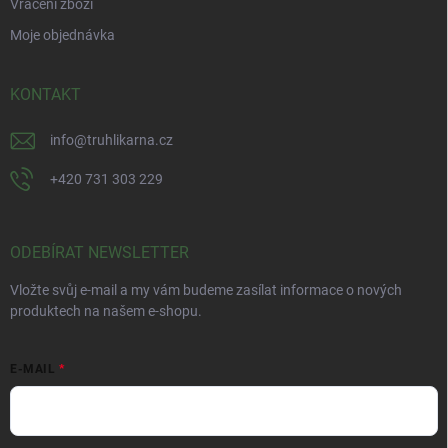
Vrácení zboží
Moje objednávka
KONTAKT
info
@
truhlikarna.cz
+420 731 303 229
ODEBÍRAT NEWSLETTER
Vložte svůj e-mail a my vám budeme zasílat informace o nových
produktech na našem e-shopu.
E-MAIL