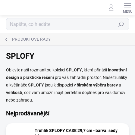
Přejít
na
obsah
Hledat
PRODUKTOVÉ ŘADY
SPLOFY
Objevte naši rozmanitou kolekci
SPLOFY
, která přináší
inovativní
design
a
praktické
řešení
pro váš zahradní prostor. Naše truhlíky
a květináče
SPLOFY
jsou k dispozici v
širokém
výběru
barev
a
velikostí
, což vám umožní najít perfektní doplněk pro váš domov
nebo zahradu.
Nejprodávanější
Truhlík SPLOFY CASE 29,7 cm - barva: šedý