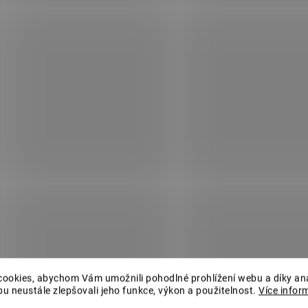
(>5 KS)
(>
Truhlík
Truhlík
samozavlažovací Profi
samozavlažovací P
GLORIA 80 antracit
GLORIA 80 hnědoš
179 Kč
179 Kč
Do košíku
Do košíku
AKCE
AKCE
5048412
504
ookies, abychom Vám umožnili pohodlné prohlížení webu a díky an
u neustále zlepšovali jeho funkce, výkon a použitelnost.
Více infor