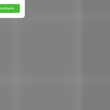
Souhlasím
ADEM
MOMENTÁLNĚ NEDOSTUPNÉ
5 KS)
Truhlík
samozavlažovací Profi
rofi
GLORIA 60 antracit
a
134 Kč
Detail
AKCE
8409
5048407