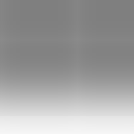
SKLADEM
MOMENTÁLNĚ NEDOST
(>5 KS)
Truhlík
Truhlík
samozavlažovací P
samozavlažovací Profi
GLORIA 60 krémov
GLORIA 60 hnědošedá
134 Kč
134 Kč
Deta
Do košíku
AKCE
AKCE
5048410
504