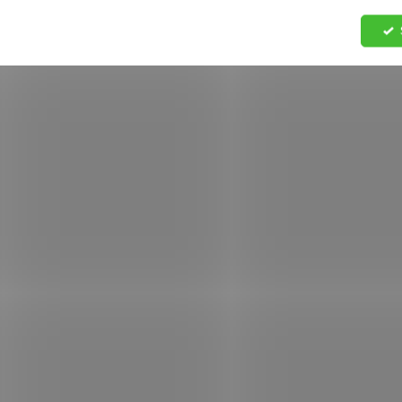
MOMENTÁLNĚ NEDOSTUPNÉ
SKL
(>
Truhlík
Truhlík
samozavlažovací Profi
samozavlažovací P
GLORIA 80 hnědá
GLORIA 80 terakot
170 Kč
170 Kč
Detail
Do košíku
AKCE
AKCE
5048408
504