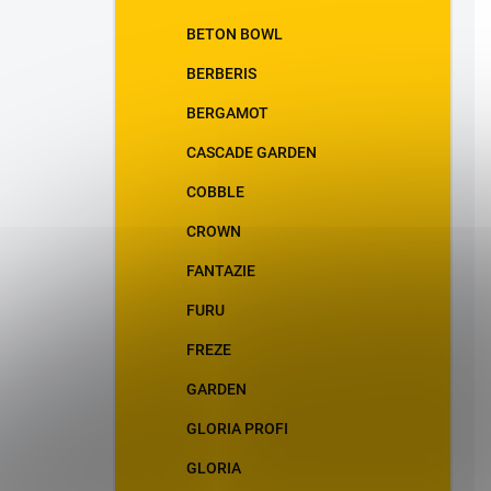
BETON BOWL
BERBERIS
BERGAMOT
CASCADE GARDEN
COBBLE
CROWN
FANTAZIE
FURU
FREZE
GARDEN
GLORIA PROFI
GLORIA