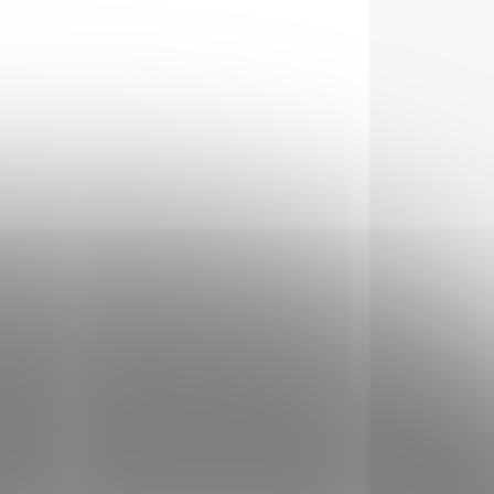
Terakota
179 Kč
Do košíku
AKCE
8413
5048414
ADEM
SKLADEM