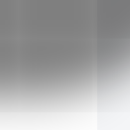
UPNÉ
SKLADEM
(>5 KS)
Truhlík
rofi
samozavlažovací Profi
á
GLORIA 60 hnědá
125 Kč
il
Do košíku
AKCE
8401
5048403