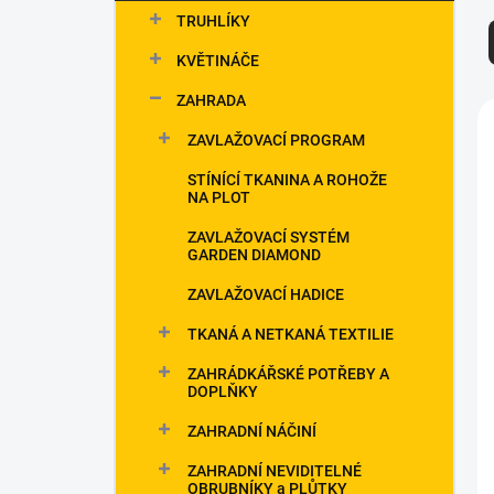
kategorie
p
TRUHLÍKY
a
n
KVĚTINÁČE
e
ZAHRADA
l
í
ZAVLAŽOVACÍ PROGRAM
i
STÍNÍCÍ TKANINA A ROHOŽE
NA PLOT
ZAVLAŽOVACÍ SYSTÉM
GARDEN DIAMOND
ZAVLAŽOVACÍ HADICE
TKANÁ A NETKANÁ TEXTILIE
ZAHRÁDKÁŘSKÉ POTŘEBY A
DOPLŇKY
ZAHRADNÍ NÁČINÍ
ZAHRADNÍ NEVIDITELNÉ
OBRUBNÍKY a PLŮTKY