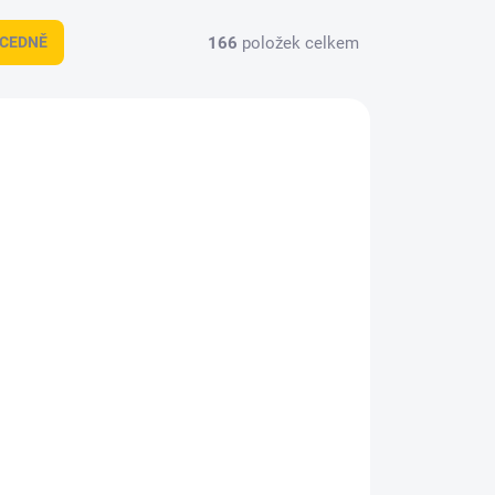
166
položek celkem
CEDNĚ
AKCE
1801
5021700
UPNÉ
SKLADEM
(2 KS)
Kaskáda závěsná
FELICIE 4 patra -
Hnědá
224 Kč