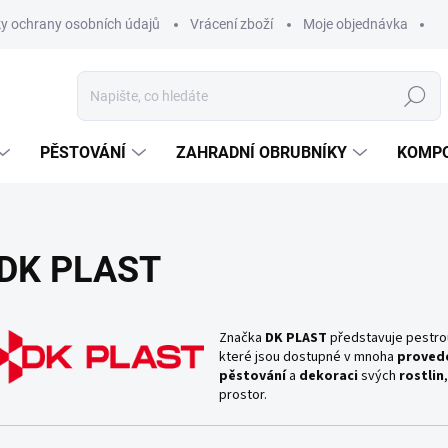
y ochrany osobních údajů
Vrácení zboží
Moje objednávka
Hledat
PĚSTOVÁNÍ
ZAHRADNÍ OBRUBNÍKY
KOMPO
DK PLAST
Značka
DK PLAST
představuje pestro
které jsou dostupné v mnoha
proved
pěstování
a
dekoraci
svých
rostlin
prostor.