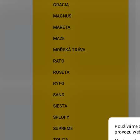
GRACIA
MAGNUS
MARETA
MAZE
MOŘSKÁ TRÁVA
RATO
ROSETA
RYFO
SAND
SIESTA
SPLOFY
Používáme c
SUPREME
provozu web
TOLITA