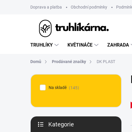
Přejít
Doprava a platba
Obchodní podmínky
Podmínk
na
obsah
TRUHLÍKY
KVĚTINÁČE
ZAHRADA
Domů
Prodávané značky
DK PLAST
P
o
Na skladě
145
s
t
r
a
n
n
Kategorie
í
Přeskočit