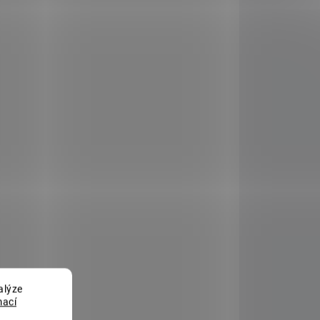
5 KS)
(>5 KS)
Truhlík
rofi
samozavlažovací Profi
edá
GLORIA 80 krémová
179 Kč
Do košíku
AKCE
8415
5048406
alýze
mací