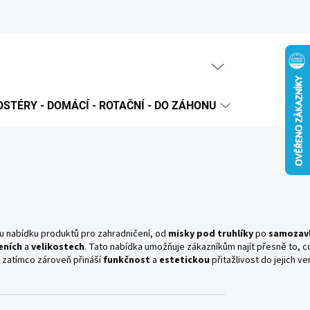
PRÁZDNÝ KOŠÍK
NÁKUPNÍ
KOŠÍK
STÉRY - DOMÁCÍ - ROTAČNÍ - DO ZÁHONU
PRODUKTO
u nabídku produktů pro zahradničení, od
misky
pod
truhlíky
po
samozavl
eních
a
velikostech
. Tato nabídka umožňuje zákazníkům najít přesně to, c
, zatímco zároveň přináší
funkčnost
a
estetickou
přitažlivost do jejich ve