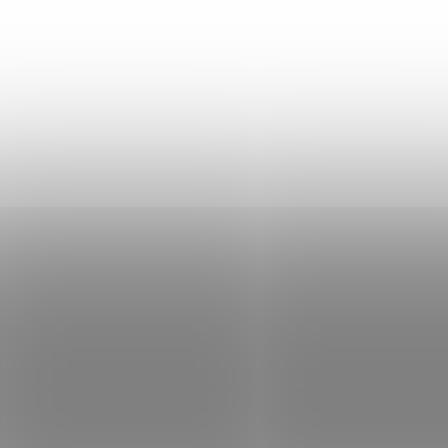
Terakota
Hnědá
224 Kč
179 Kč
Do košíku
Do košíku
AKCE
AKCE
5048411
504
SKLADEM
SKL