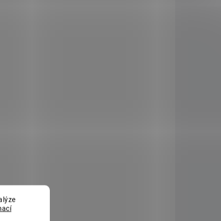
STUPNÉ
SKLADEM
(>5 KS)
Truhlík
rofi
samozavlažovací Profi
vá
GLORIA 60 hnědá
125 Kč
tail
Do košíku
alýze
mací
AKCE