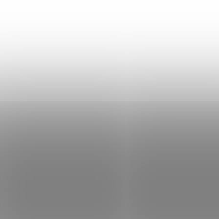
MOMENTÁLNĚ NEDOSTUPNÉ
S
Truhlík
Truhlík
samozavlažovací Profi
samozavlažovací P
GLORIA 80 hnědá
GLORIA 80 terakot
170 Kč
170 Kč
Detail
Do košíku
AKCE
AKCE
5048408
5