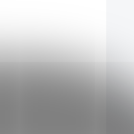
KLADEM
MOMENTÁLNĚ NEDOSTUPNÉ
(>5 KS)
Truhlík
samozavlažovací Profi
rofi
GLORIA 60 antracit
a
134 Kč
Detail
AKCE
048409
5048407