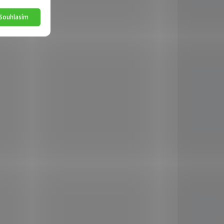
048401
5048403
Souhlasím
KLADEM
SKLADEM
(>5 KS)
(>5 KS)
Truhlík
rofi
samozavlažovací Profi
t
GLORIA 50 hnědošedá
116 Kč
Do košíku