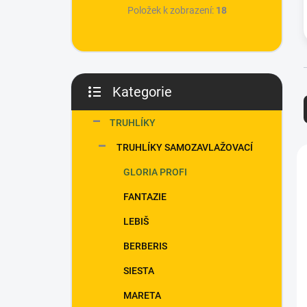
p
Položek k zobrazení:
18
a
n
e
l
Kategorie
Přeskočit
kategorie
TRUHLÍKY
TRUHLÍKY SAMOZAVLAŽOVACÍ
í
GLORIA PROFI
i
FANTAZIE
LEBIŠ
BERBERIS
SIESTA
MARETA