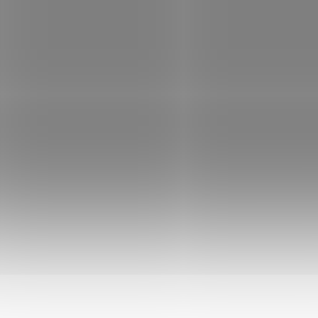
AKCE
5048404
5
SKLADEM
S
(>5 KS)
Truhlík
Truhlík
samozavlažovací Profi
samozavlažovací P
GLORIA 50 krémová
GLORIA 50 hnědá
116 Kč
113 Kč
Do košíku
Do košíku