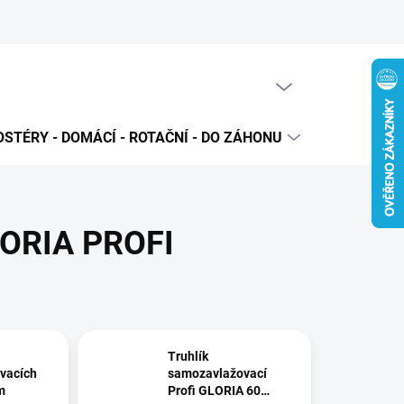
PRÁZDNÝ KOŠÍK
NÁKUPNÍ
KOŠÍK
STÉRY - DOMÁCÍ - ROTAČNÍ - DO ZÁHONU
PRODUKTO
LORIA PROFI
Truhlík
vacích
samozavlažovací
m
Profi GLORIA 60