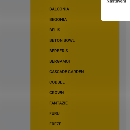
Nastavení
BALCONIA
BEGONIA
BELIS
BETON BOWL
BERBERIS
BERGAMOT
CASCADE GARDEN
COBBLE
CROWN
FANTAZIE
FURU
FREZE