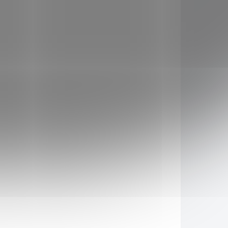
048402
5048405
KLADEM
SKLADEM
(>5 KS)
(>5 KS)
Truhlík
rofi
samozavlažovací Profi
GLORIA 50 terakota
113 Kč
Do košíku