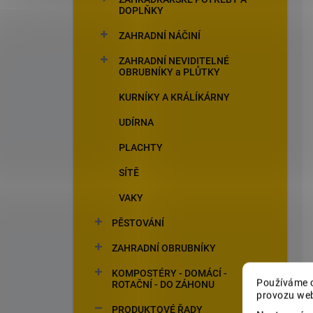
DOPLŇKY
ZAHRADNÍ NÁČINÍ
ZAHRADNÍ NEVIDITELNÉ
OBRUBNÍKY a PLŮTKY
KURNÍKY A KRÁLÍKÁRNY
UDÍRNA
PLACHTY
SÍTĚ
VAKY
PĚSTOVÁNÍ
ZAHRADNÍ OBRUBNÍKY
KOMPOSTÉRY - DOMÁCÍ -
Používáme c
ROTAČNÍ - DO ZÁHONU
provozu web
PRODUKTOVÉ ŘADY