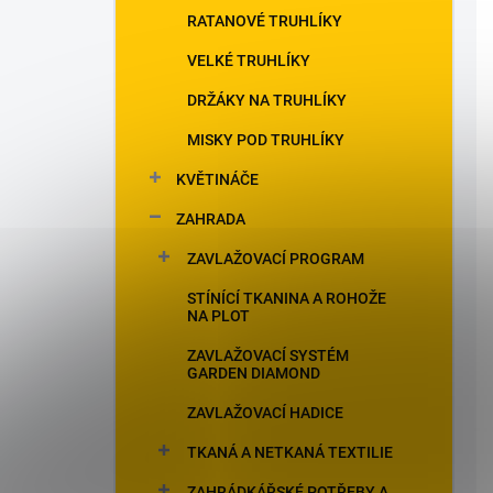
RATANOVÉ TRUHLÍKY
VELKÉ TRUHLÍKY
DRŽÁKY NA TRUHLÍKY
MISKY POD TRUHLÍKY
KVĚTINÁČE
ZAHRADA
ZAVLAŽOVACÍ PROGRAM
STÍNÍCÍ TKANINA A ROHOŽE
NA PLOT
ZAVLAŽOVACÍ SYSTÉM
GARDEN DIAMOND
ZAVLAŽOVACÍ HADICE
TKANÁ A NETKANÁ TEXTILIE
ZAHRÁDKÁŘSKÉ POTŘEBY A