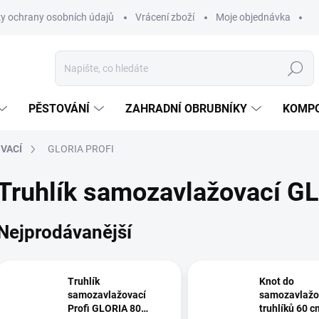
y ochrany osobních údajů
Vrácení zboží
Moje objednávka
Hledat
PĚSTOVÁNÍ
ZAHRADNÍ OBRUBNÍKY
KOMPO
VACÍ
GLORIA PROFI
Truhlík samozavlažovací G
Nejprodávanější
Truhlík
Knot do
samozavlažovací
samozavlažo
Profi GLORIA 80
truhlíků 60 c