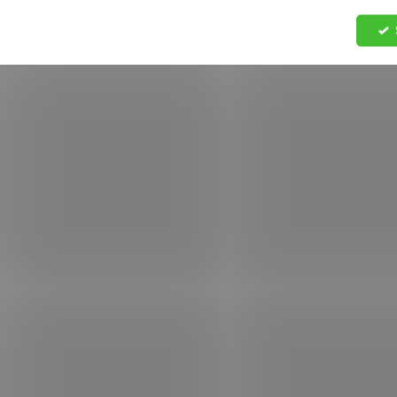
5048410
5
SKLADEM
S
(>5 KS)
Truhlík
Truhlík
samozavlažovací Profi
samozavlažovací P
GLORIA 60 terakota
GLORIA 50 antraci
125 Kč
116 Kč
Do košíku
Do košíku