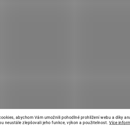
SKLADEM
MOMENTÁLNĚ NEDO
(>5 KS)
Truhlík
Truhlík
samozavlažovací P
samozavlažovací Profi
GLORIA 60 krémo
GLORIA 60 hnědošedá
134 Kč
134 Kč
De
Do košíku
ookies, abychom Vám umožnili pohodlné prohlížení webu a díky an
u neustále zlepšovali jeho funkce, výkon a použitelnost.
Více infor
AKCE
AKCE