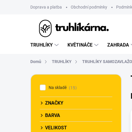
Přejít
Doprava a platba
Obchodní podmínky
Podmínk
na
obsah
TRUHLÍKY
KVĚTINÁČE
ZAHRADA
Domů
TRUHLÍKY
TRUHLÍKY SAMOZAVLAŽO
P
o
Na skladě
15
s
t
r
ZNAČKY
a
n
BARVA
n
VELIKOST
í