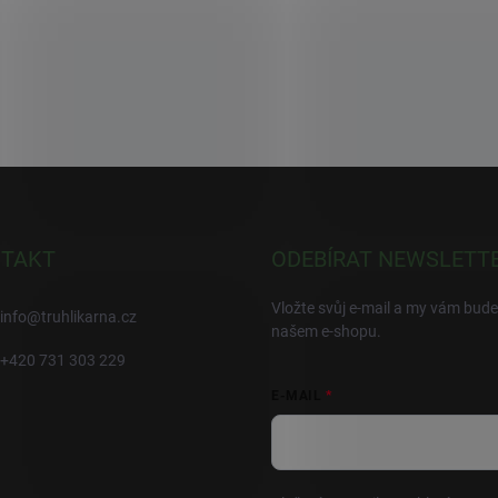
TAKT
ODEBÍRAT NEWSLETT
Vložte svůj e-mail a my vám bud
info
@
truhlikarna.cz
našem e-shopu.
+420 731 303 229
E-MAIL