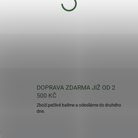
Extra velké květy jasně žlut
nádobách a do nízkých výsa
DETAILNÍ INFORMACE
DOPRAVA ZDARMA JIŽ OD 2
500 KČ
Zboží pečlivě balíme a odesíláme do druhého
dne.