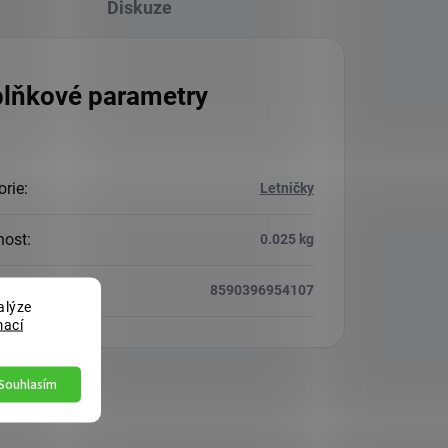
Diskuze
lňkové parametry
orie
:
Letničky
nost
:
0.025 kg
8590396954107
alýze
mací
Souhlasím