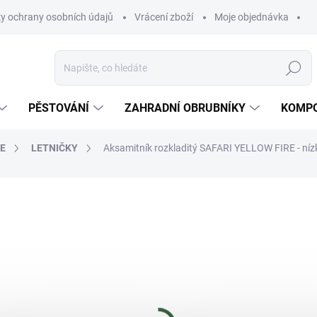
y ochrany osobních údajů
Vrácení zboží
Moje objednávka
Hledat
PĚSTOVÁNÍ
ZAHRADNÍ OBRUBNÍKY
KOMPO
E
LETNIČKY
Aksamitník rozkladitý SAFARI YELLOW FIRE - níz
ní
43 Kč
Měrná
SKLADEM
(5 KS)
cena:
MŮŽEME DORUČIT DO:
11.8.2
−
+