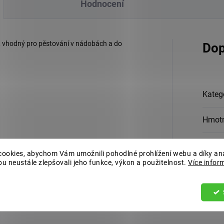
Hodnocení
m, vhodný pro pěstování v nádobách a do
Dop
Kateg
Hmot
EAN
:
ookies, abychom Vám umožnili pohodlné prohlížení webu a díky an
u neustále zlepšovali jeho funkce, výkon a použitelnost.
Více infor