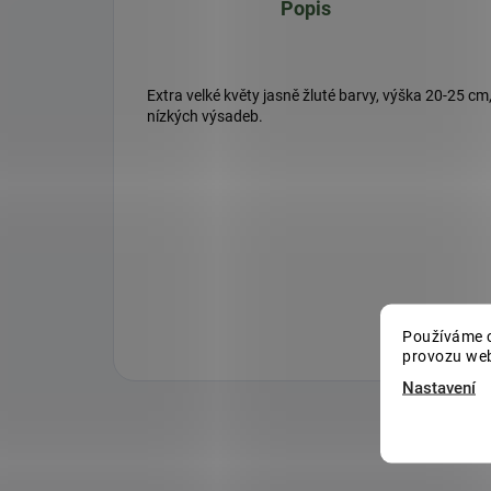
Popis
Extra velké květy jasně žluté barvy, výška 20-25 c
nízkých výsadeb.
Používáme c
provozu web
Nastavení