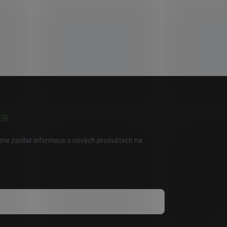
ER
eme zasílat informace o nových produktech na