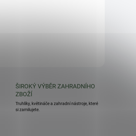
é barvy, výška 20-25 cm, vhodný pro pěstování v
deb.
ZEPTAT SE
HLÍDAT
ŠIROKÝ VÝBĚR ZAHRADNÍHO
ZBOŽÍ
Truhlíky, květináče a zahradní nástroje, které
si zamilujete.