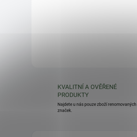
KVALITNÍ A OVĚŘENÉ
PRODUKTY
Najdete u nás pouze zboží renomovaných
značek.