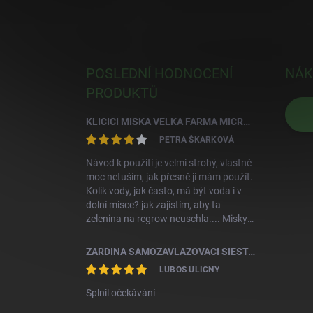
POSLEDNÍ HODNOCENÍ
NÁK
PRODUKTŮ
KLÍČÍCÍ MISKA VELKÁ FARMA MICROGREENS+REGROW - SLONOVÁ KOST
PETRA ŠKARKOVÁ
Návod k použití je velmi strohý, vlastně
moc netuším, jak přesně ji mám použít.
Kolik vody, jak často, má být voda i v
dolní misce? jak zajistím, aby ta
zelenina na regrow neuschla.... Misky
jsou krásné, aktuálně zkoušíme klíčit
první semínka
ŽARDINA SAMOZAVLAŽOVACÍ SIESTA 25 TERAKOTA S KOV.ZÁV.
LUBOŠ ULIČNÝ
Splnil očekávání