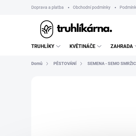
Přejít
Doprava a platba
Obchodní podmínky
Podmínk
na
obsah
TRUHLÍKY
KVĚTINÁČE
ZAHRADA
Domů
PĚSTOVÁNÍ
SEMENA - SEMO SMRŽIC
Neohodnoceno
Podrobnosti hodnoce