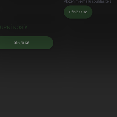
Vložením e-mailu souhlasíte s
po
Přihlásit se
UPNÍ KOŠÍK
0
ks /
0 Kč