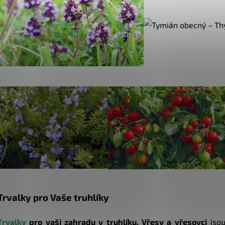
Trvalky pro Vaše truhlíky
Trvalky
pro vaši zahradu v truhlíku.
Vřesy a vřesovci
jsou