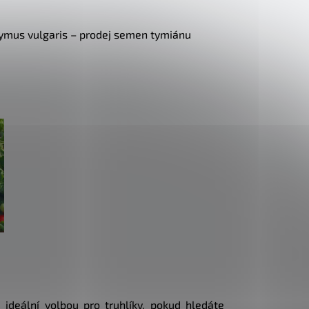
 ideální volbou pro truhlíky, pokud hledáte