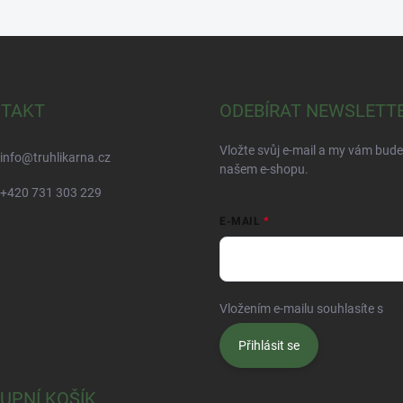
TAKT
ODEBÍRAT NEWSLETT
Vložte svůj e-mail a my vám bud
info
@
truhlikarna.cz
našem e-shopu.
+420 731 303 229
E-MAIL
Vložením e-mailu souhlasíte s
po
Přihlásit se
UPNÍ KOŠÍK