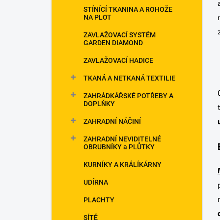
p
STÍNÍCÍ TKANINA A ROHOŽE
a
NA PLOT
n
ZAVLAŽOVACÍ SYSTÉM
e
GARDEN DIAMOND
l
ZAVLAŽOVACÍ HADICE
TKANÁ A NETKANÁ TEXTILIE
ZAHRÁDKÁŘSKÉ POTŘEBY A
DOPLŇKY
ZAHRADNÍ NÁČINÍ
ZAHRADNÍ NEVIDITELNÉ
OBRUBNÍKY a PLŮTKY
KURNÍKY A KRÁLÍKÁRNY
UDÍRNA
PLACHTY
SÍTĚ