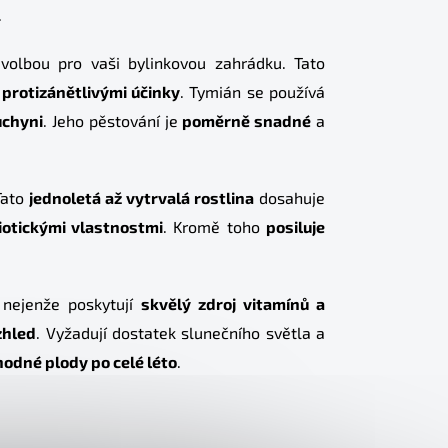
.
volbou pro vaši bylinkovou zahrádku. Tato
i
protizánětlivými účinky
. Tymián se používá
uchyni
. Jeho pěstování je
poměrně snadné
a
 Tato
jednoletá až vytrvalá rostlina
dosahuje
iotickými vlastnostmi
. Kromě toho
posiluje
 nejenže poskytují
skvělý zdroj vitamínů a
zhled
. Vyžadují dostatek slunečního světla a
hodné plody po celé léto
.