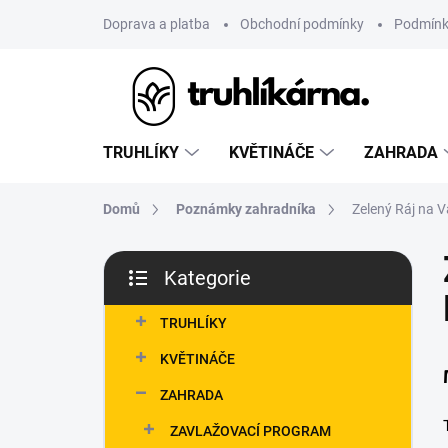
Přejít
Doprava a platba
Obchodní podmínky
Podmínk
na
obsah
TRUHLÍKY
KVĚTINÁČE
ZAHRADA
Domů
Poznámky zahradníka
Zelený Ráj na V
P
Kategorie
o
Přeskočit
s
kategorie
t
TRUHLÍKY
r
KVĚTINÁČE
a
n
ZAHRADA
n
ZAVLAŽOVACÍ PROGRAM
í