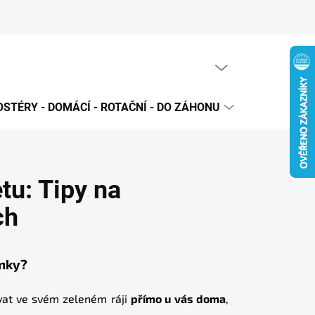
PRÁZDNÝ KOŠÍK
NÁKUPNÍ
KOŠÍK
STÉRY - DOMÁCÍ - ROTAČNÍ - DO ZÁHONU
PRODUKTO
tu: Tipy na
ch
inky?
ovat ve svém zeleném ráji
přímo u vás doma
,