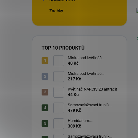
Značky
TOP 10 PRODUKTŮ
Miska pod květináč
TULIPÁN 28 antracit
40 Kč
Miska pod květináč
TULIPÁN 60 čokoláda
217 Kč
Květináč NARCIS 23 antracit
44 Kč
Samozavlažovací truhlík
PLASTIA BERBERIS 60 cm
479 Kč
antracit + zelená
Humidarium:
samozavlažovací květináč
309 Kč
pro masožravé rostliny -
Taupe
Samozavlažovací truhlík