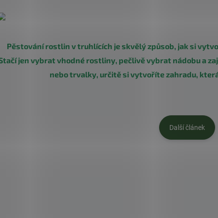
Pěstování rostlin v truhlících je skvělý způsob, jak si vytv
Stačí jen vybrat vhodné rostliny, pečlivě vybrat nádobu a zaji
nebo trvalky, určitě si vytvoříte zahradu, kter
Další článek