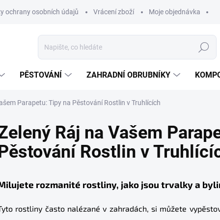
y ochrany osobních údajů
Vrácení zboží
Moje objednávka
Hledat
PĚSTOVÁNÍ
ZAHRADNÍ OBRUBNÍKY
KOMPO
ašem Parapetu: Tipy na Pěstování Rostlin v Truhlících
Zelený Ráj na Vašem Parape
Pěstování Rostlin v Truhlící
Milujete rozmanité rostliny, jako jsou trvalky a byl
Tyto rostliny často nalézané v zahradách, si můžete vypěst