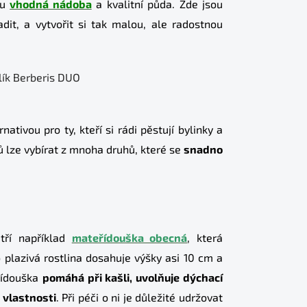
mu
vhodná nádoba
a kvalitní půda. Zde jsou
adit, a vytvořit si tak malou, ale radostnou
ativou pro ty, kteří si rádi pěstují bylinky a
ků lze vybírat z mnoha druhů, které se
snadno
atří například
mateřídouška obecná
, která
o plazivá rostlina dosahuje výšky asi 10 cm a
řídouška
pomáhá při kašli, uvolňuje dýchací
 vlastnosti
. Při péči o ni je důležité udržovat