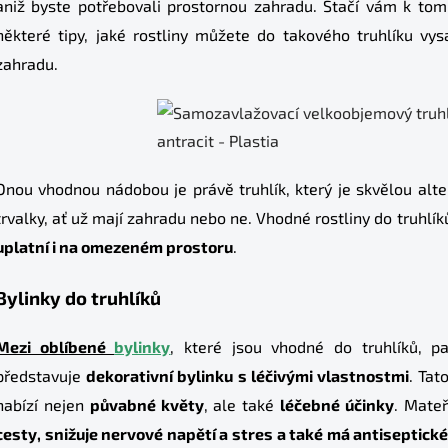
aniž byste potřebovali prostornou zahradu. Stačí vám k to
některé tipy, jaké rostliny můžete do takového truhlíku vys
zahradu.
Onou vhodnou nádobou je právě truhlík, který je skvělou altern
trvalky, ať už mají zahradu nebo ne. Vhodné rostliny do truhlí
uplatní i na omezeném prostoru
.
Bylinky do truhlíků
Mezi oblíbené
bylinky
, které jsou vhodné do truhlíků, p
představuje
dekorativní bylinku s léčivými vlastnostmi
. Tat
nabízí nejen
půvabné květy
, ale také
léčebné účinky
. Mate
cesty, snižuje nervové napětí a stres a také má antiseptické