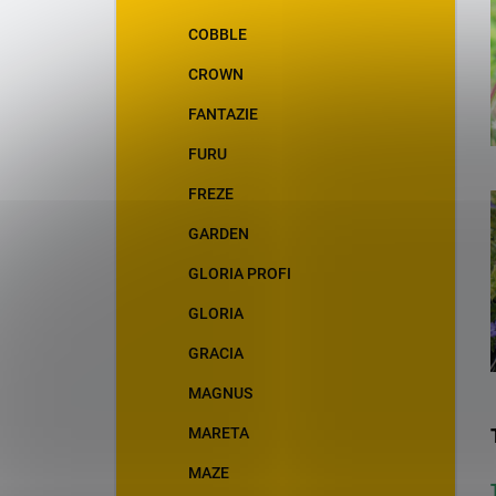
COBBLE
CROWN
FANTAZIE
FURU
FREZE
GARDEN
GLORIA PROFI
GLORIA
GRACIA
MAGNUS
MARETA
MAZE