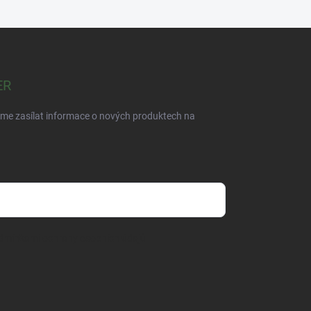
ER
eme zasílat informace o nových produktech na
dmínkami ochrany osobních údajů