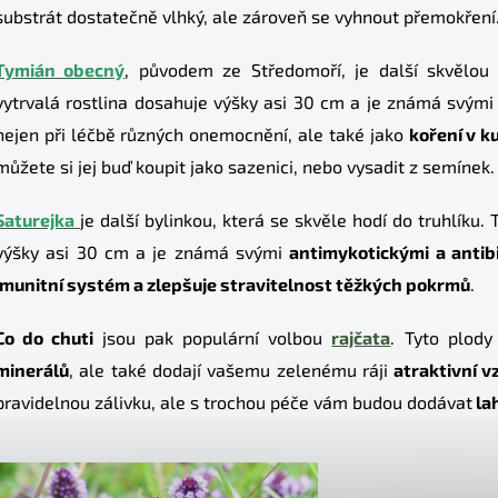
substrát dostatečně vlhký, ale zároveň se vyhnout přemokření
Tymián obecný
, původem ze Středomoří, je další skvělou 
vytrvalá rostlina dosahuje výšky asi 30 cm a je známá svým
nejen při léčbě různých onemocnění, ale také jako
koření v k
můžete si jej buď koupit jako sazenici, nebo vysadit z semínek.
Saturejka
je další bylinkou, která se skvěle hodí do truhlíku.
výšky asi 30 cm a je známá svými
antimykotickými a antib
imunitní systém a zlepšuje stravitelnost těžkých pokrmů
.
Co do chuti
jsou pak populární volbou
rajčata
. Tyto plody
minerálů
, ale také dodají vašemu zelenému ráji
atraktivní v
pravidelnou zálivku, ale s trochou péče vám budou dodávat
la