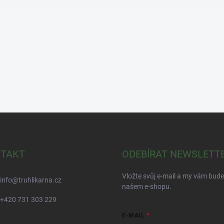
TAKT
ODEBÍRAT NEWSLETT
Vložte svůj e-mail a my vám bud
info
@
truhlikarna.cz
našem e-shopu.
+420 731 303 229
E-MAIL