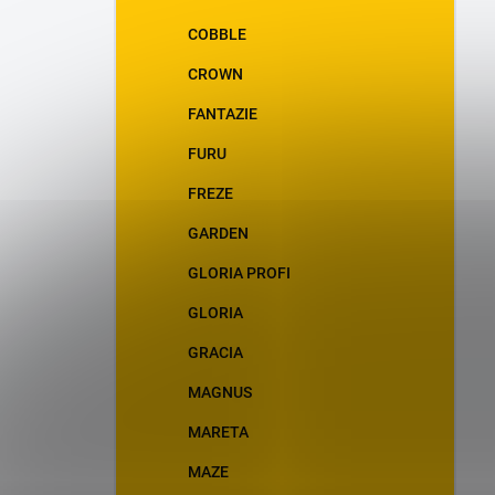
COBBLE
CROWN
FANTAZIE
FURU
FREZE
GARDEN
GLORIA PROFI
GLORIA
GRACIA
MAGNUS
MARETA
MAZE