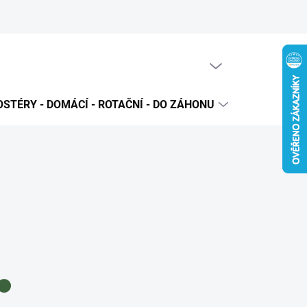
PRÁZDNÝ KOŠÍK
NÁKUPNÍ
KOŠÍK
STÉRY - DOMÁCÍ - ROTAČNÍ - DO ZÁHONU
PRODUKTO