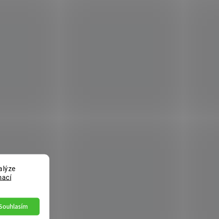
alýze
mací
Souhlasím