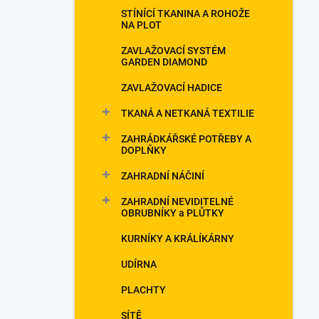
p
STÍNÍCÍ TKANINA A ROHOŽE
a
NA PLOT
n
ZAVLAŽOVACÍ SYSTÉM
e
GARDEN DIAMOND
l
ZAVLAŽOVACÍ HADICE
TKANÁ A NETKANÁ TEXTILIE
ZAHRÁDKÁŘSKÉ POTŘEBY A
DOPLŇKY
ZAHRADNÍ NÁČINÍ
ZAHRADNÍ NEVIDITELNÉ
OBRUBNÍKY a PLŮTKY
KURNÍKY A KRÁLÍKÁRNY
UDÍRNA
PLACHTY
SÍTĚ