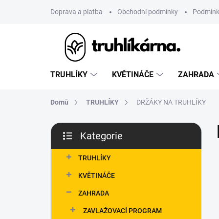
Přejít
Doprava a platba
Obchodní podmínky
Podmínk
na
obsah
TRUHLÍKY
KVĚTINÁČE
ZAHRADA
Domů
TRUHLÍKY
DRŽÁKY NA TRUHLÍKY
P
Kategorie
o
Přeskočit
s
kategorie
t
TRUHLÍKY
r
KVĚTINÁČE
a
n
ZAHRADA
n
ZAVLAŽOVACÍ PROGRAM
í