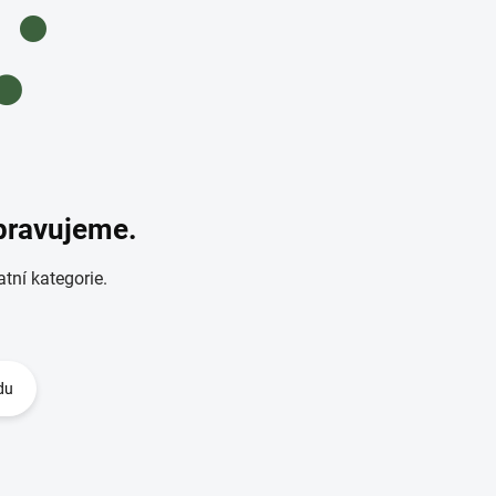
ipravujeme.
tní kategorie.
du