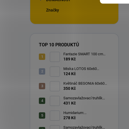
Značky
TOP 10 PRODUKTŮ
Fantazie SMART 100 cm
terakota
189 Kč
Miska LOTOS 60x60
čokoláda
124 Kč
Květináč BEGONIA 60x60
čokoláda
350 Kč
Samozavlažovací truhlík
PLASTIA BERBERIS 60 cm
431 Kč
antracit + zelená
Humidarium:
samozavlažovací květináč
278 Kč
pro masožravé rostliny -
Taupe
Samozavlažovací truhlík