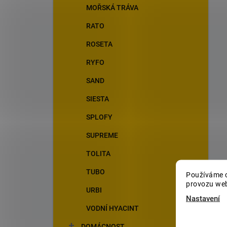
MOŘSKÁ TRÁVA
RATO
ROSETA
RYFO
SAND
SIESTA
SPLOFY
SUPREME
TOLITA
TUBO
Používáme c
provozu web
URBI
Nastavení
VODNÍ HYACINT
DOMÁCNOST