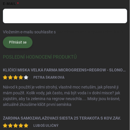
E-MAIL
Vložením e-mailu souhlasíte s
podmínkami ochrany osobních údajů
Přihlásit se
POSLEDNÍ HODNOCENÍ PRODUKTŮ
KLÍČÍCÍ MISKA VELKÁ FARMA MICROGREENS+REGROW - SLONOVÁ KOST
PETRA ŠKARKOVÁ
Návod k použití je velmi strohý, vlastně moc netuším, jak přesně ji
mám použít. Kolik vody, jak často, má být voda i v dolní misce? jak
zajistím, aby ta zelenina na regrow neuschla.... Misky jsou krásné,
aktuálně zkoušíme klíčit první semínka
ŽARDINA SAMOZAVLAŽOVACÍ SIESTA 25 TERAKOTA S KOV.ZÁV.
LUBOŠ ULIČNÝ