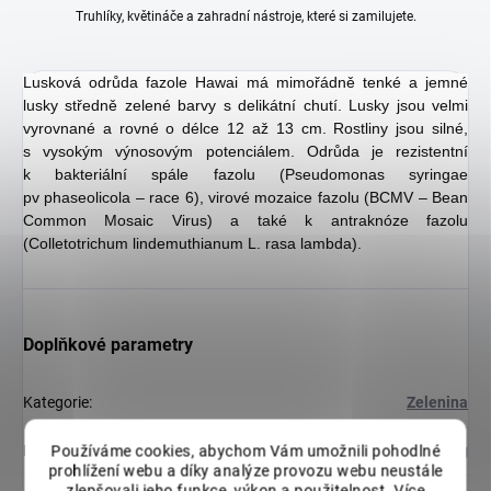
Truhlíky, květináče a zahradní nástroje, které si zamilujete.
Lusková odrůda fazole Hawai má mimořádně tenké a jemné
lusky středně zelené barvy s delikátní chutí. Lusky jsou velmi
vyrovnané a rovné o délce 12 až 13 cm. Rostliny jsou silné,
s vysokým výnosovým potenciálem. Odrůda je rezistentní
k bakteriální spále fazolu (Pseudomonas syringae
pv phaseolicola – race 6), virové mozaice fazolu (BCMV – Bean
Common Mosaic Virus) a také k antraknóze fazolu
(Colletotrichum lindemuthianum L. rasa lambda).
Doplňkové parametry
Kategorie
:
Zelenina
Hmotnost
:
0.025 kg
Používáme cookies, abychom Vám umožnili pohodlné
prohlížení webu a díky analýze provozu webu neustále
zlepšovali jeho funkce, výkon a použitelnost.
Více