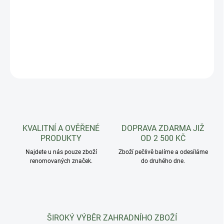
Fazol obecný keříčkový Hawaii je lusková odrůda s tenkými
rovnými středně zelenými lusky o délce 12 až 13 cm. Má velmi
dobrý zdravotní stav.
DETAILNÍ INFORMACE
ZEPTAT SE
HLÍDAT
KVALITNÍ A OVĚŘENÉ
DOPRAVA ZDARMA JIŽ
PRODUKTY
OD 2 500 KČ
Najdete u nás pouze zboží
Zboží pečlivě balíme a odesíláme
renomovaných značek.
do druhého dne.
ŠIROKÝ VÝBĚR ZAHRADNÍHO ZBOŽÍ