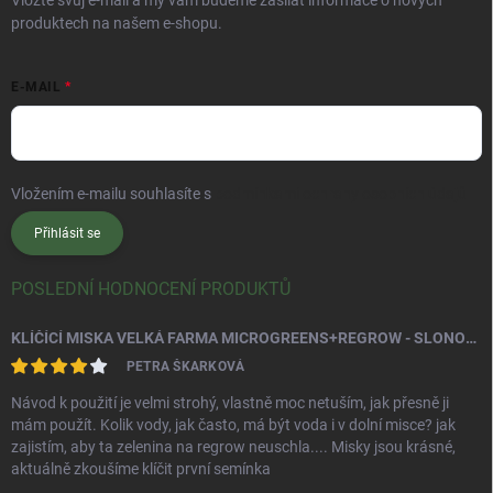
Vložte svůj e-mail a my vám budeme zasílat informace o nových
produktech na našem e-shopu.
E-MAIL
Vložením e-mailu souhlasíte s
podmínkami ochrany osobních údajů
Přihlásit se
POSLEDNÍ HODNOCENÍ PRODUKTŮ
KLÍČÍCÍ MISKA VELKÁ FARMA MICROGREENS+REGROW - SLONOVÁ KOST
PETRA ŠKARKOVÁ
Návod k použití je velmi strohý, vlastně moc netuším, jak přesně ji
mám použít. Kolik vody, jak často, má být voda i v dolní misce? jak
zajistím, aby ta zelenina na regrow neuschla.... Misky jsou krásné,
aktuálně zkoušíme klíčit první semínka