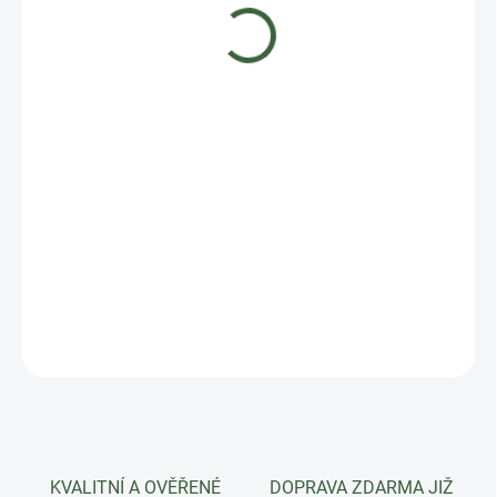
956 Kč
Měrná
MOMENTÁLNĚ NEDOSTUPNÉ
cena:
DETAILNÍ INFORMACE
ZEPTAT SE
HLÍDAT
KVALITNÍ A OVĚŘENÉ
DOPRAVA ZDARMA JIŽ