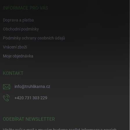
t
í
INFORMACE PRO VÁS
Doprava a platba
Obchodní podmínky
Podmínky ochrany osobních údajů
Vrácení zboží
Moje objednávka
KONTAKT
info
@
truhlikarna.cz
+420 731 303 229
ODEBÍRAT NEWSLETTER