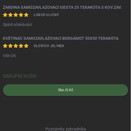
ŽARDINA SAMOZAVLAŽOVACÍ SIESTA 25 TERAKOTA S KOV.ZÁV.
LUBOŠ ULIČNÝ
Splnil očekávání
KVĚTINÁČ SAMOZAVLAŽOVACÍ BERGAMOT 50X50 TERAKOTA
OLDŘICH JELÍNEK
Vše OK
NÁKUPNÍ KOŠÍK
0
ks /
0 Kč
Poznámky zahradníka