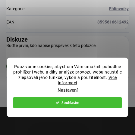
Kategorie
:
Fóliovníky
EAN
:
8595616612492
Diskuze
Buďte první, kdo napíše příspěvek k této položce.
Používáme cookies, abychom Vám umožnili pohodlné
Přidat komentář
prohlížení webu a díky analýze provozu webu neustále
zlepšovali jeho funkce, výkon a použitelnost.
Více
informací
Nastavení
Souhlasím
Z
á
p
a