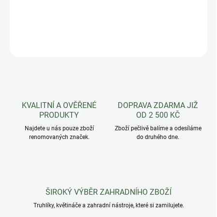
rostliny.
DETAILNÍ INFORMACE
ZEPTAT SE
HLÍDAT
KVALITNÍ A OVĚŘENÉ
DOPRAVA ZDARMA JIŽ
PRODUKTY
OD 2 500 KČ
Najdete u nás pouze zboží
Zboží pečlivě balíme a odesíláme
renomovaných značek.
do druhého dne.
ŠIROKÝ VÝBĚR ZAHRADNÍHO ZBOŽÍ
Truhlíky, květináče a zahradní nástroje, které si zamilujete.