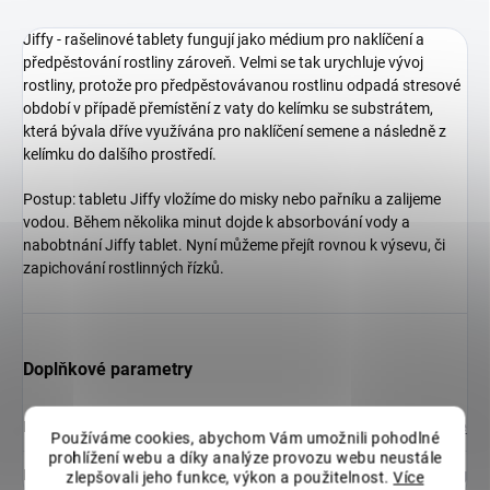
Jiffy - rašelinové tablety fungují jako médium pro naklíčení a
předpěstování rostliny zároveň. Velmi se tak urychluje vývoj
rostliny, protože pro předpěstovávanou rostlinu odpadá stresové
období v případě přemístění z vaty do kelímku se substrátem,
která bývala dříve využívána pro naklíčení semene a následně z
kelímku do dalšího prostředí.
Postup: tabletu Jiffy vložíme do misky nebo pařníku a zalijeme
vodou. Během několika minut dojde k absorbování vody a
nabobtnání Jiffy tablet. Nyní můžeme přejít rovnou k výsevu, či
zapichování rostlinných řízků.
Doplňkové parametry
Kategorie
:
Jiffy a rašelinové květináče
Používáme cookies, abychom Vám umožnili pohodlné
prohlížení webu a díky analýze provozu webu neustále
Hmotnost
:
0.01 kg
zlepšovali jeho funkce, výkon a použitelnost.
Více