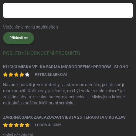
Vložením e-mailu souhlasíte s
podmínkami ochrany osobních údajů
Přihlásit se
POSLEDNÍ HODNOCENÍ PRODUKTŮ
KLÍČÍCÍ MISKA VELKÁ FARMA MICROGREENS+REGROW - SLONOVÁ KOST
PETRA ŠKARKOVÁ
Návod k použití je velmi strohý, vlastně moc netuším, jak přesně ji
mám použít. Kolik vody, jak často, má být voda i v dolní misce? jak
zajistím, aby ta zelenina na regrow neuschla.... Misky jsou krásné,
aktuálně zkoušíme klíčit první semínka
ŽARDINA SAMOZAVLAŽOVACÍ SIESTA 25 TERAKOTA S KOV.ZÁV.
LUBOŠ ULIČNÝ
Splnil očekávání