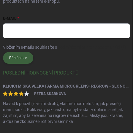
produktech na našem e-shopu.
E-MAIL
Vložením e-mailu souhlasíte s
podmínkami ochrany osobních údajů
Přihlásit se
POSLEDNÍ HODNOCENÍ PRODUKTŮ
KLÍČÍCÍ MISKA VELKÁ FARMA MICROGREENS+REGROW - SLONOVÁ KOST
PETRA ŠKARKOVÁ
Návod k použití je velmi strohý, vlastně moc netuším, jak přesně ji
mám použít. Kolik vody, jak často, má být voda i v dolní misce? jak
zajistím, aby ta zelenina na regrow neuschla.... Misky jsou krásné,
aktuálně zkoušíme klíčit první semínka