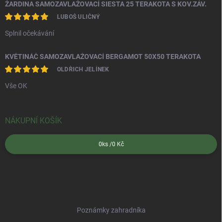
ŽARDINA SAMOZAVLAŽOVACÍ SIESTA 25 TERAKOTA S KOV.ZÁV.
LUBOŠ ULIČNÝ
Splnil očekávání
KVĚTINÁČ SAMOZAVLAŽOVACÍ BERGAMOT 50X50 TERAKOTA
OLDŘICH JELÍNEK
Vše OK
NÁKUPNÍ KOŠÍK
0
ks /
0 Kč
Poznámky zahradníka