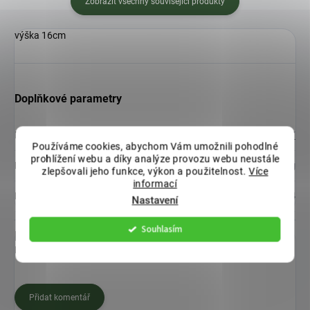
Zobrazit všechny související produkty
výška 16cm
Doplňkové parametry
Kategorie
:
ZAHRÁDKÁŘSKÉ POTŘEBY A DOPLŇKY
Používáme cookies, abychom Vám umožnili pohodlné
prohlížení webu a díky analýze provozu webu neustále
Hmotnost
:
0.028 kg
zlepšovali jeho funkce, výkon a použitelnost.
Více
informací
EAN
:
8590415003984
Nastavení
Souhlasím
Diskuze
Buďte první, kdo napíše příspěvek k této položce.
Přidat komentář