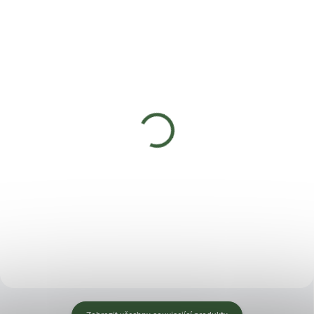
SKLADEM
SKLADEM
(5 KS)
(3 KS)
Tkaná textilie JUTA -
Kohoutek k sudu na
černá 2x5m 100g/m2
dešťovou vodu CANTAP
2 - barva: černá
178 Kč
51 Kč
Do košíku
Do košíku