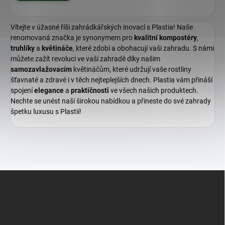
Vítejte v úžasné říši zahrádkářských inovací s Plastia! Naše
renomovaná značka je synonymem pro
kvalitní
kompostéry
,
truhlíky
a
květináče
, které zdobí a obohacují vaši zahradu. S námi
můžete zažít revoluci ve vaší zahradě díky našim
samozavlažovacím
květináčům, které udržují vaše rostliny
šťavnaté a zdravé i v těch nejteplejších dnech. Plastia vám přináší
spojení
elegance
a
praktičnosti
ve všech našich produktech.
Nechte se unést naší širokou nabídkou a přineste do své zahrady
špetku luxusu s Plastií!
Z
á
p
a
t