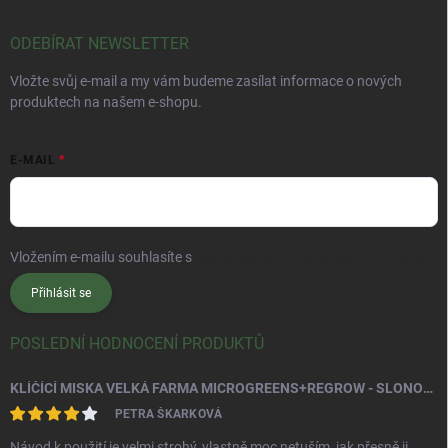
ODEBÍRAT NEWSLETTER
Vložte svůj e-mail a my vám budeme zasílat informace o nových
produktech na našem e-shopu.
E-MAIL
Vložením e-mailu souhlasíte s
podmínkami ochrany osobních údajů
Přihlásit se
POSLEDNÍ HODNOCENÍ PRODUKTŮ
KLÍČÍCÍ MISKA VELKÁ FARMA MICROGREENS+REGROW - SLONOVÁ KOST
PETRA ŠKARKOVÁ
Návod k použití je velmi strohý, vlastně moc netuším, jak přesně ji