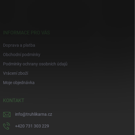
á
p
a
t
í
INFORMACE PRO VÁS
Doprava a platba
Obchodní podmínky
Podmínky ochrany osobních údajů
Vrácení zboží
Moje objednávka
KONTAKT
info
@
truhlikarna.cz
+420 731 303 229