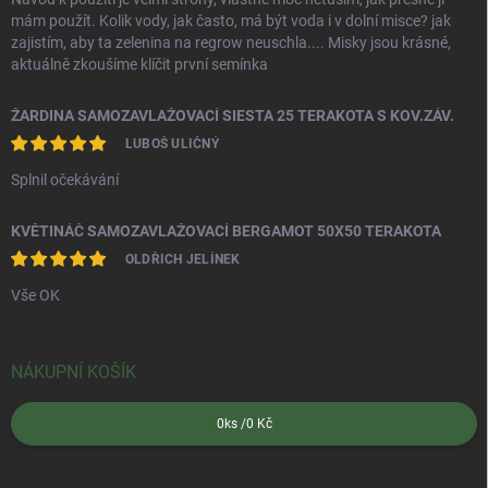
mám použít. Kolik vody, jak často, má být voda i v dolní misce? jak
zajistím, aby ta zelenina na regrow neuschla.... Misky jsou krásné,
aktuálně zkoušíme klíčit první semínka
ŽARDINA SAMOZAVLAŽOVACÍ SIESTA 25 TERAKOTA S KOV.ZÁV.
LUBOŠ ULIČNÝ
Splnil očekávání
KVĚTINÁČ SAMOZAVLAŽOVACÍ BERGAMOT 50X50 TERAKOTA
OLDŘICH JELÍNEK
Vše OK
NÁKUPNÍ KOŠÍK
0
ks /
0 Kč