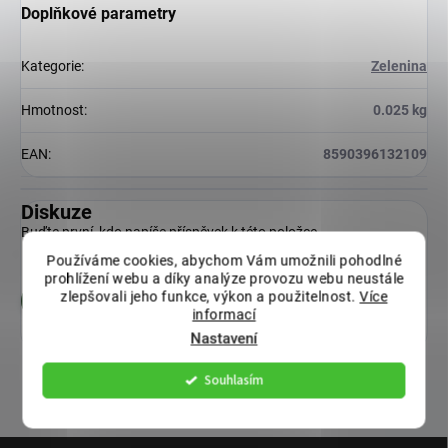
Doplňkové parametry
Kategorie
:
Zelenina
Hmotnost
:
0.025 kg
EAN
:
8590396132109
Diskuze
Buďte první, kdo napíše příspěvek k této položce.
Používáme cookies, abychom Vám umožnili pohodlné
prohlížení webu a díky analýze provozu webu neustále
zlepšovali jeho funkce, výkon a použitelnost.
Více
Přidat komentář
informací
Nastavení
Souhlasím
Z