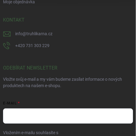
Moje objednávka
KONTAKT
info
@
truhlikarna.cz
+420 731 303 229
ODEBÍRAT NEWSLETTER
Vložte svůj e-mail a my vám budeme zasílat informace o nových
produktech na našem e-shopu.
E-MAIL
Vložením e-mailu souhlasíte s
podmínkami ochrany osobních údajů