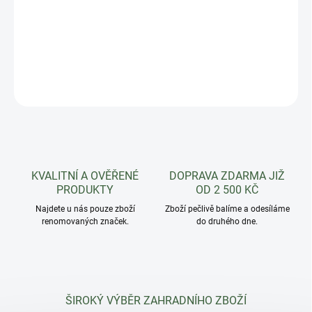
Kompaktní, bohatě kvetoucí kopretina žluté barvy pro nádoby a
okraje záhonů vysoká jen 20 cm. Výborná do truhlíků, nádob a na
okraje záhonů.
DETAILNÍ INFORMACE
ZEPTAT SE
HLÍDAT
KVALITNÍ A OVĚŘENÉ
DOPRAVA ZDARMA JIŽ
PRODUKTY
OD 2 500 KČ
Najdete u nás pouze zboží
Zboží pečlivě balíme a odesíláme
renomovaných značek.
do druhého dne.
ŠIROKÝ VÝBĚR ZAHRADNÍHO ZBOŽÍ