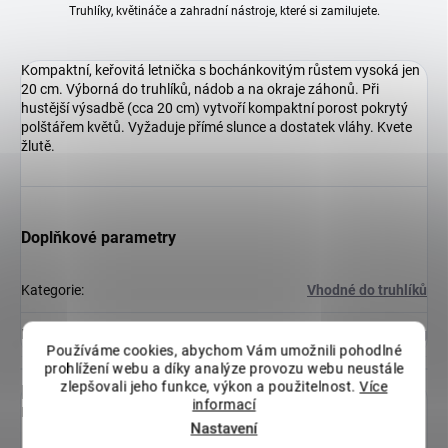
Truhlíky, květináče a zahradní nástroje, které si zamilujete.
Kompaktní, keřovitá letnička s bochánkovitým růstem vysoká jen
20 cm. Výborná do truhlíků, nádob a na okraje záhonů. Při
hustější výsadbě (cca 20 cm) vytvoří kompaktní porost pokrytý
polštářem květů. Vyžaduje přímé slunce a dostatek vláhy. Kvete
žlutě.
Doplňkové parametry
Kategorie
:
Vhodné do truhlíků
Hmotnost
:
0.025 kg
Používáme cookies, abychom Vám umožnili pohodlné
prohlížení webu a díky analýze provozu webu neustále
zlepšovali jeho funkce, výkon a použitelnost.
Více
Diskuze
informací
Buďte první, kdo napíše příspěvek k této položce.
Nastavení