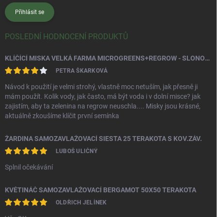
Přihlásit se
POSLEDNÍ HODNOCENÍ PRODUKTŮ
KLÍČÍCÍ MISKA VELKÁ FARMA MICROGREENS+REGROW - SLONOVÁ KOST
PETRA ŠKARKOVÁ
Návod k použití je velmi strohý, vlastně moc netuším, jak přesně ji
mám použít. Kolik vody, jak často, má být voda i v dolní misce? jak
zajistím, aby ta zelenina na regrow neuschla.... Misky jsou krásné,
aktuálně zkoušíme klíčit první semínka
ŽARDINA SAMOZAVLAŽOVACÍ SIESTA 25 TERAKOTA S KOV.ZÁV.
LUBOŠ ULIČNÝ
Splnil očekávání
KVĚTINÁČ SAMOZAVLAŽOVACÍ BERGAMOT 50X50 TERAKOTA
OLDŘICH JELÍNEK