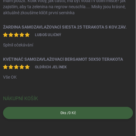
mám použít. Kolik vody, jak často, má být voda i v dolní misce? jak
zajistím, aby ta zelenina na regrow neuschla.... Misky jsou krásné,
aktuálně zkoušíme klíčit první semínka
ŽARDINA SAMOZAVLAŽOVACÍ SIESTA 25 TERAKOTA S KOV.ZÁV.
LUBOŠ ULIČNÝ
Splnil očekávání
KVĚTINÁČ SAMOZAVLAŽOVACÍ BERGAMOT 50X50 TERAKOTA
OLDŘICH JELÍNEK
Vše OK
NÁKUPNÍ KOŠÍK
0
ks /
0 Kč