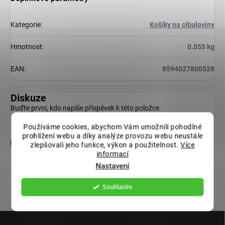
Kategorie
:
Košíky na cibuloviny
Hmotnost
:
0.055 kg
EAN
:
8594027800528
Diskuze
Buďte první, kdo napíše příspěvek k této položce.
Používáme cookies, abychom Vám umožnili pohodlné
prohlížení webu a díky analýze provozu webu neustále
Přidat komentář
zlepšovali jeho funkce, výkon a použitelnost.
Více
informací
Nastavení
Souhlasím
Z