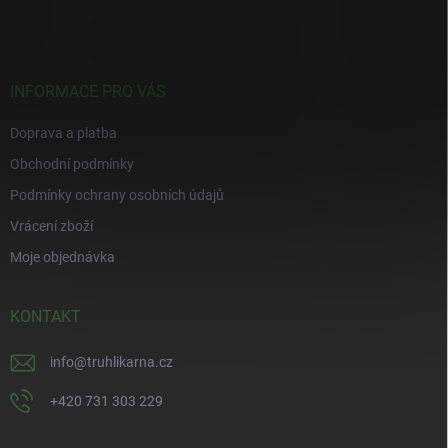
á
p
a
t
í
INFORMACE PRO VÁS
Doprava a platba
Obchodní podmínky
Podmínky ochrany osobních údajů
Vrácení zboží
Moje objednávka
KONTAKT
info
@
truhlikarna.cz
+420 731 303 229