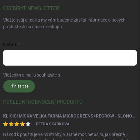
ODEBÍRAT NEWSLETTER
Vložte svůj e-mail a my vám budeme zasílat informace o nových
produktech na našem e-shopu.
E-MAIL
Vložením e-mailu souhlasíte s
podmínkami ochrany osobních údajů
Přihlásit se
POSLEDNÍ HODNOCENÍ PRODUKTŮ
KLÍČÍCÍ MISKA VELKÁ FARMA MICROGREENS+REGROW - SLONOVÁ KOST
PETRA ŠKARKOVÁ
Návod k použití je velmi strohý, vlastně moc netuším, jak přesně ji