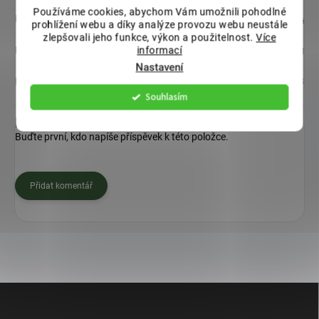
Používáme cookies, abychom Vám umožnili pohodlné
Kategorie
:
Květináč BEGONIA
prohlížení webu a díky analýze provozu webu neustále
zlepšovali jeho funkce, výkon a použitelnost.
Více
Hmotnost
:
0.367 kg
informací
Nastavení
EAN
:
8590415020653
Souhlasím
Diskuze
Buďte první, kdo napíše příspěvek k této položce.
Přidat komentář
Z
á