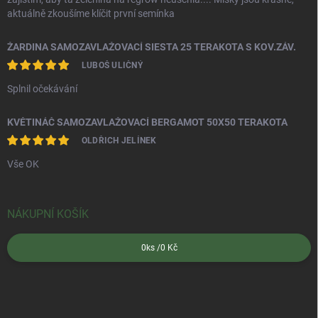
aktuálně zkoušíme klíčit první semínka
ŽARDINA SAMOZAVLAŽOVACÍ SIESTA 25 TERAKOTA S KOV.ZÁV.
LUBOŠ ULIČNÝ
Splnil očekávání
KVĚTINÁČ SAMOZAVLAŽOVACÍ BERGAMOT 50X50 TERAKOTA
OLDŘICH JELÍNEK
Vše OK
NÁKUPNÍ KOŠÍK
0
ks /
0 Kč