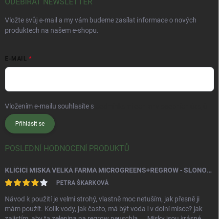
ODEBÍRAT NEWSLETTER
Vložte svůj e-mail a my vám budeme zasílat informace o nových
produktech na našem e-shopu.
E-MAIL
Vložením e-mailu souhlasíte s
podmínkami ochrany osobních údajů
Přihlásit se
POSLEDNÍ HODNOCENÍ PRODUKTŮ
KLÍČÍCÍ MISKA VELKÁ FARMA MICROGREENS+REGROW - SLONOVÁ KOST
PETRA ŠKARKOVÁ
Návod k použití je velmi strohý, vlastně moc netuším, jak přesně ji
mám použít. Kolik vody, jak často, má být voda i v dolní misce? jak
zajistím, aby ta zelenina na regrow neuschla.... Misky jsou krásné,