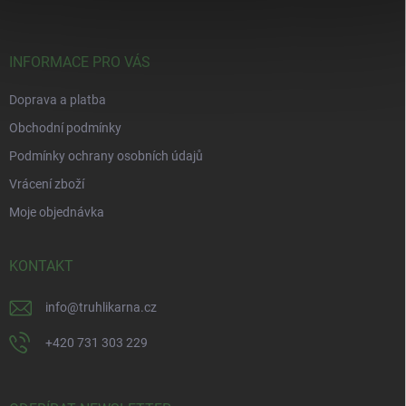
p
a
t
í
INFORMACE PRO VÁS
Doprava a platba
Obchodní podmínky
Podmínky ochrany osobních údajů
Vrácení zboží
Moje objednávka
KONTAKT
info
@
truhlikarna.cz
+420 731 303 229