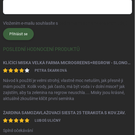
Vložením e-mailu souhlasíte s
podmínkami ochrany osobních údajů
Přihlásit se
POSLEDNÍ HODNOCENÍ PRODUKTŮ
KLÍČÍCÍ MISKA VELKÁ FARMA MICROGREENS+REGROW - SLONOVÁ KOST
PETRA ŠKARKOVÁ
Návod k použití je velmi strohý, vlastně moc netuším, jak přesně ji
mám použít. Kolik vody, jak často, má být voda i v dolní misce? jak
zajistím, aby ta zelenina na regrow neuschla.... Misky jsou krásné,
aktuálně zkoušíme klíčit první semínka
ŽARDINA SAMOZAVLAŽOVACÍ SIESTA 25 TERAKOTA S KOV.ZÁV.
LUBOŠ ULIČNÝ
Splnil očekávání