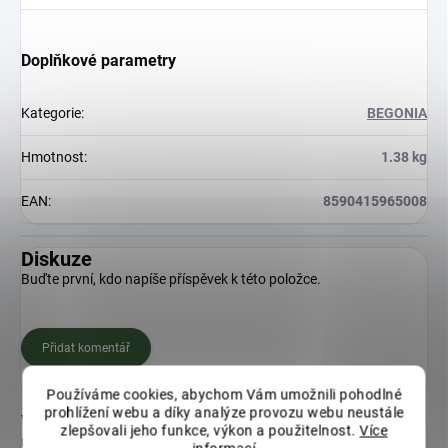
Doplňkové parametry
Kategorie
:
BEGONIA
Hmotnost
:
1.38 kg
EAN
:
8590415965008
Diskuze
Buďte první, kdo napíše příspěvek k této položce.
Přidat komentář
Používáme cookies, abychom Vám umožnili pohodlné
prohlížení webu a díky analýze provozu webu neustále
Vítejte v úžasné říši zahrádkářských inovací s Plastia! Naše
zlepšovali jeho funkce, výkon a použitelnost.
Více
renomovaná značka je synonymem pro
kvalitní
kompostéry
,