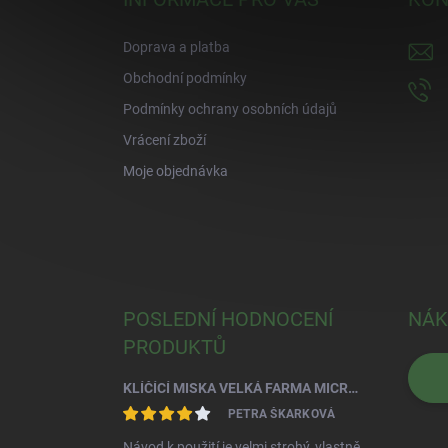
t
í
Doprava a platba
Obchodní podmínky
Podmínky ochrany osobních údajů
Vrácení zboží
Moje objednávka
POSLEDNÍ HODNOCENÍ
NÁK
PRODUKTŮ
KLÍČÍCÍ MISKA VELKÁ FARMA MICROGREENS+REGROW - SLONOVÁ KOST
PETRA ŠKARKOVÁ
Návod k použití je velmi strohý, vlastně