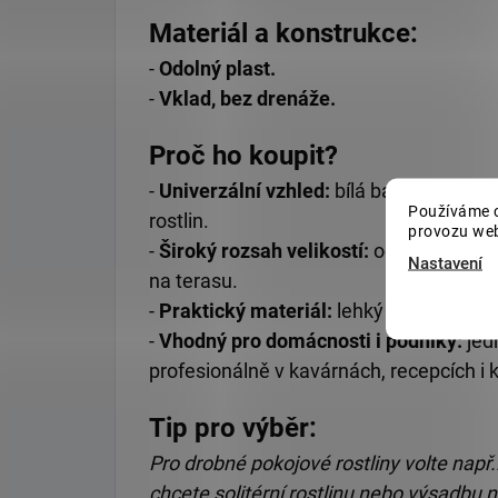
Materiál a konstrukce:
-
Odolný plast.
-
Vklad, bez drenáže.
Proč ho koupit?
-
Univerzální vzhled:
bílá barva opticky 
Používáme c
rostlin.
provozu web
-
Široký rozsah velikostí:
od malých květ
Nastavení
na terasu.
-
Praktický materiál:
lehký a odolný pla
-
Vhodný pro domácnosti i podniky:
jedn
profesionálně v kavárnách, recepcích i 
Tip pro výběr:
Pro drobné pokojové rostliny volte nap
chcete solitérní rostlinu nebo výsadbu n