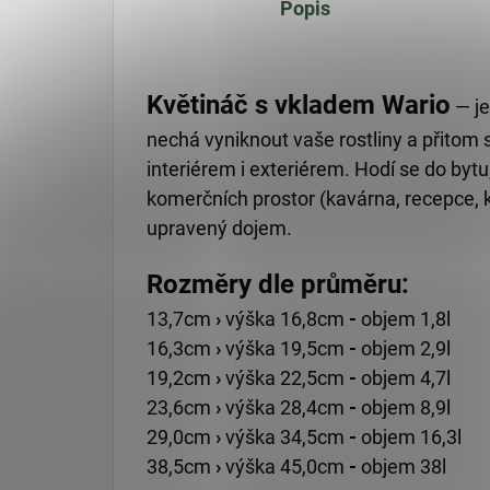
Popis
Květináč s vkladem Wario
— je
nechá vyniknout vaše rostliny a přitom
interiérem i exteriérem. Hodí se do bytu
komerčních prostor (kavárna, recepce, k
upravený dojem.
Rozměry dle průměru:
13,7cm
›
výška 16,8cm
-
objem 1,8l
16,3
cm
›
výška 19,5cm
-
objem 2,9l
19,2cm
›
výška 22,5cm
-
objem 4,7l
23,6cm
›
výška 28,4cm
-
objem 8,9l
29,0cm
›
výška 34,5cm
-
objem 16,3l
38,5cm
›
výška 45,0cm
-
objem 38l