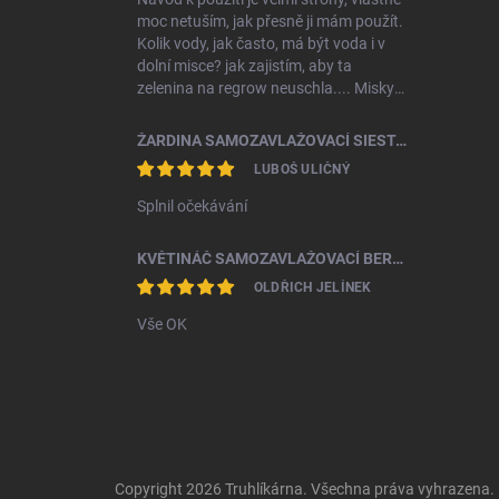
moc netuším, jak přesně ji mám použít.
Kolik vody, jak často, má být voda i v
dolní misce? jak zajistím, aby ta
zelenina na regrow neuschla.... Misky
jsou krásné, aktuálně zkoušíme klíčit
první semínka
ŽARDINA SAMOZAVLAŽOVACÍ SIESTA 25 TERAKOTA S KOV.ZÁV.
LUBOŠ ULIČNÝ
Splnil očekávání
KVĚTINÁČ SAMOZAVLAŽOVACÍ BERGAMOT 50X50 TERAKOTA
OLDŘICH JELÍNEK
Vše OK
Copyright 2026
Truhlíkárna
. Všechna práva vyhrazena.