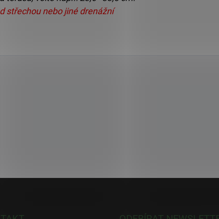
d střechou nebo jiné drenážní
TAKT
ODEBÍRAT NEWSLETT