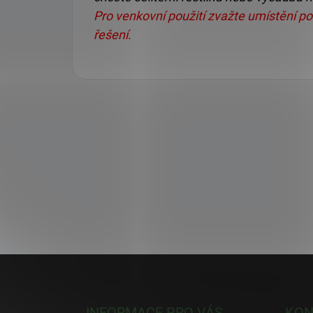
Pro venkovní použití zvažte umístění po
řešení.
Z
á
p
a
INFORMACE PRO VÁS
KON