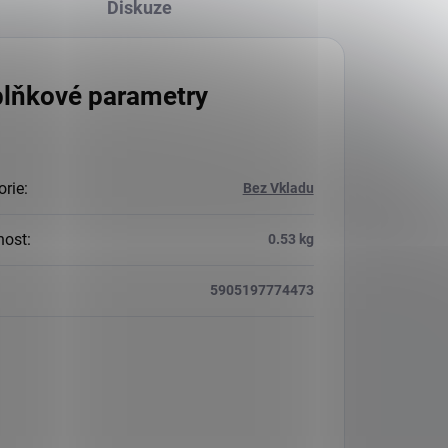
Diskuze
lňkové parametry
orie
:
Bez Vkladu
nost
:
0.53 kg
5905197774473