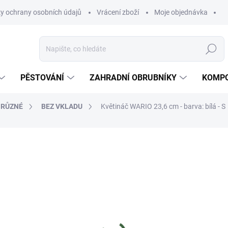
y ochrany osobních údajů
Vrácení zboží
Moje objednávka
Hledat
PĚSTOVÁNÍ
ZAHRADNÍ OBRUBNÍKY
KOMPO
- RŮZNÉ
BEZ VKLADU
Květináč WARIO 23,6 cm - barva: bílá - S
ní
129 Kč
Měrná
MOMENTÁLNĚ NEDOSTUP
cena:
Wario s 
Bílý květináč
okamžitě rozsvítí váš dům