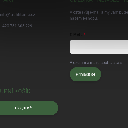
Vložte svůj e-mail a my vám bud
info
@
truhlikarna.cz
našem e-shopu.
+420 731 303 229
E-MAIL
Vložením e-mailu souhlasíte s
po
Přihlásit se
UPNÍ KOŠÍK
0
ks /
0 Kč