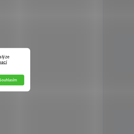
alýze
mací
Souhlasím