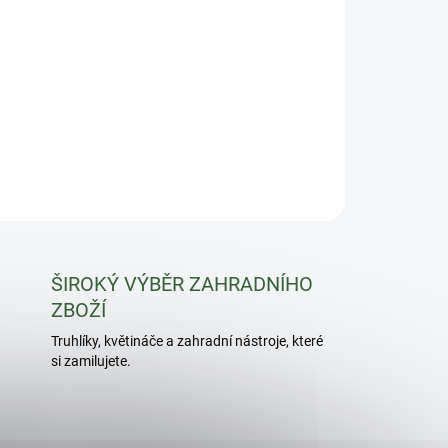
,7–38,5 cm)
, lehký a z odolného plastu.
ZEPTAT SE
HLÍDAT
ŠIROKÝ VÝBĚR ZAHRADNÍHO
ZBOŽÍ
Truhlíky, květináče a zahradní nástroje, které
si zamilujete.