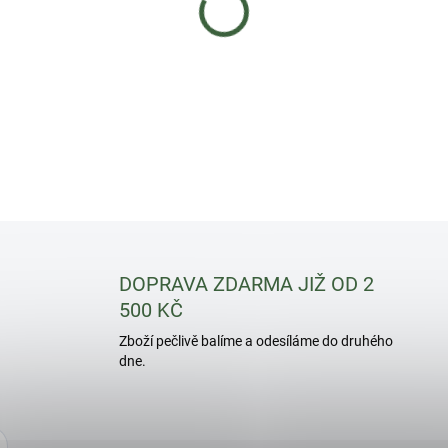
velikostech
(průměry: 13
DETAILNÍ INFORMACE
DOPRAVA ZDARMA JIŽ OD 2
500 KČ
Zboží pečlivě balíme a odesíláme do druhého
dne.