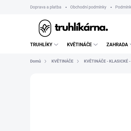
Přejít
Doprava a platba
Obchodní podmínky
Podmínk
na
obsah
TRUHLÍKY
KVĚTINÁČE
ZAHRADA
Domů
KVĚTINÁČE
KVĚTINÁČE - KLASICKÉ 
Neohodnoceno
Podrobnosti hodnoce