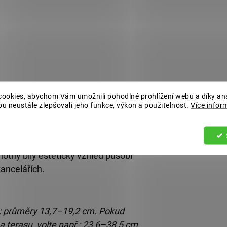
zvětšuje prostor a zvýrazní barvy
ookies, abychom Vám umožnili pohodlné prohlížení webu a díky an
u neustále zlepšovali jeho funkce, výkon a použitelnost.
Více infor
in na parapet až po větší solitéry
st usnadní přesun i údržbu.
otný bílý estetický vzhled působí
kancelářích.
ř.: průměry 13,7–19,2 cm. Pokud
a terasu, volte např.: 23,6–38,5 cm.