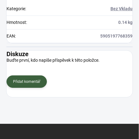
Kategorie
:
Bez Vkladu
Hmotnost
:
0.14 kg
EAN
:
5905197768359
Diskuze
Buďte první, kdo napíše příspěvek k této položce.
Přidat komentář
Z
á