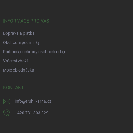
p
a
t
í
INFORMACE PRO VÁS
Doprava a platba
Obchodní podmínky
Podmínky ochrany osobních údajů
Vrácení zboží
Moje objednávka
KONTAKT
info
@
truhlikarna.cz
+420 731 303 229