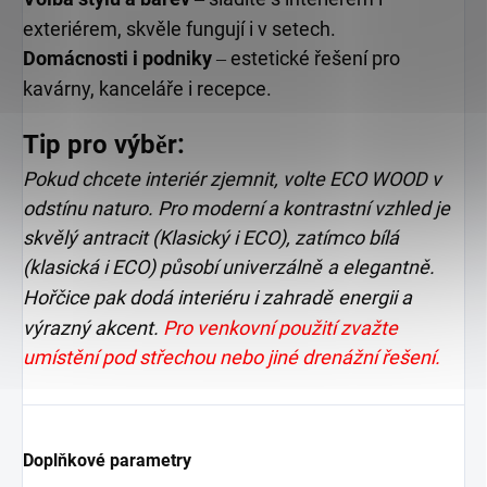
exteriérem, skvěle fungují i v setech.
Domácnosti i podniky
estetické řešení pro
–
kavárny, kanceláře i recepce.
Tip pro výb
r:
ě
Pokud chcete interiér zjemnit, volte ECO WOOD v
odstínu naturo. Pro moderní a kontrastní vzhled je
skvělý antracit (Klasický i ECO), zatímco bílá
(klasická i ECO) působí univerzálně
a elegantně.
Hořčice pak dodá interiéru i zahradě
energii a
výrazný akcent.
Pro venkovní použití zvažte
umístění pod střechou nebo jiné drenážní řešení.
Doplňkové parametry