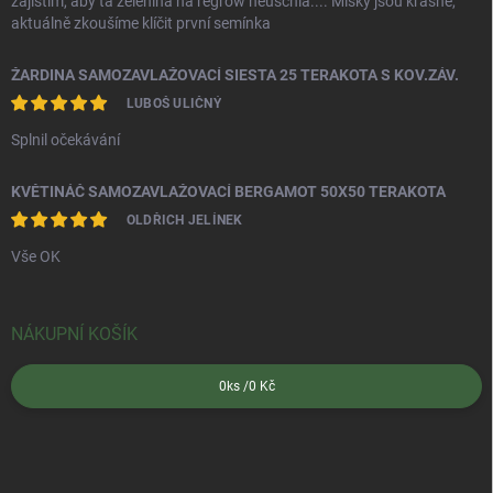
zajistím, aby ta zelenina na regrow neuschla.... Misky jsou krásné,
aktuálně zkoušíme klíčit první semínka
ŽARDINA SAMOZAVLAŽOVACÍ SIESTA 25 TERAKOTA S KOV.ZÁV.
LUBOŠ ULIČNÝ
Splnil očekávání
KVĚTINÁČ SAMOZAVLAŽOVACÍ BERGAMOT 50X50 TERAKOTA
OLDŘICH JELÍNEK
Vše OK
NÁKUPNÍ KOŠÍK
0
ks /
0 Kč