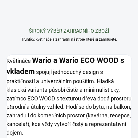
ŠIROKÝ VÝBĚR ZAHRADNÍHO ZBOŽÍ
Truhlíky, květináče a zahradní nástroje, které si zamilujete.
Wario a Wario ECO WOOD s
Květináče
vkladem
spojují jednoduchý design s
prakti
ností a univerzálním pou
itím. Hladká
č
ž
klasická varianta působí čistě
a minimalisticky,
zatímco ECO WOOD s texturou dřeva dodá prostoru
p
rodní a útulný vzhled. Hodí se do bytu, na balkon,
ří
zahradu i do komer
ních prostor (kavárna, recepce,
č
kancelář), kde v
dy vytvo
istý a reprezentativní
ž
ří č
dojem.