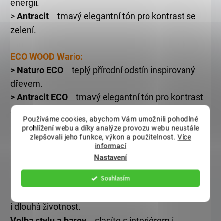
energii.
>
Antracit
tmavý elegantní tón pro kontrast se
–
zelení.
ECO WOOD Wario:
> Naturo ECO
teplý přírodní odstín inspirovaný
–
dřevem.
> Antracit ECO
tmavý elegantní tón pro kontrast
–
se zelení.
Používáme cookies, abychom Vám umožnili pohodlné
> Bílá ECO
svěží, opticky zvětšuje prostor.
–
prohlížení webu a díky analýze provozu webu neustále
zlepšovali jeho funkce, výkon a použitelnost.
Více
informací
Proč
je koupit?
Nastavení
Univerzální vzhled
hladký minimalistický nebo
–
Souhlasím
přírodní dřevěný dekor.
Lehký a odolný plast
snadná manipulace, údr
ba
–
ž
i dlouhá
ivotnost.
ž
Volba stylu a barev
sladíte s interiérem i
–