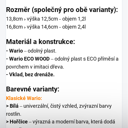
Rozměr (společný pro obě
varianty):
13,8cm
výška 12,5cm
objem 1,2l
›
-
16,8cm
výška 14,6cm
objem 2,4l
›
-
Materiál a konstrukce:
- Wario
odolný plast.
–
- Wario ECO WOOD
odolný plast s ECO příměsí a
–
povrchem v imitaci dřeva.
- Vklad, bez drenáže.
Barevné varianty:
Klasické Wario:
> Bílá
univerzální, čistý vzhled, zvýrazní barvy
–
rostlin.
> Hořčice
výrazná a moderní barva, která dodá
–