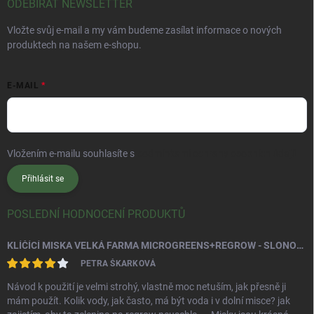
ODEBÍRAT NEWSLETTER
Vložte svůj e-mail a my vám budeme zasílat informace o nových
produktech na našem e-shopu.
E-MAIL
Vložením e-mailu souhlasíte s
podmínkami ochrany osobních údajů
Přihlásit se
POSLEDNÍ HODNOCENÍ PRODUKTŮ
KLÍČÍCÍ MISKA VELKÁ FARMA MICROGREENS+REGROW - SLONOVÁ KOST
PETRA ŠKARKOVÁ
Návod k použití je velmi strohý, vlastně moc netuším, jak přesně ji
mám použít. Kolik vody, jak často, má být voda i v dolní misce? jak