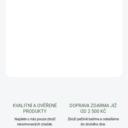
Wario a Wario ECO WOOD s
Květináče
vkladem
— elegantní a nadčasové řešení pro váš
domov, zahradu i komerční prostory. Klasická
hladká varianta v barvách
bílá, uhelná a hořčice
nebo moderní ECO WOOD s texturou dřeva díky bio
příměsi v odstínech
naturo, antracit a bílá
.
DETAILNÍ INFORMACE
ZEPTAT SE
HLÍDAT
KVALITNÍ A OVĚŘENÉ
DOPRAVA ZDARMA JIŽ
PRODUKTY
OD 2 500 KČ
Najdete u nás pouze zboží
Zboží pečlivě balíme a odesíláme
renomovaných značek.
do druhého dne.