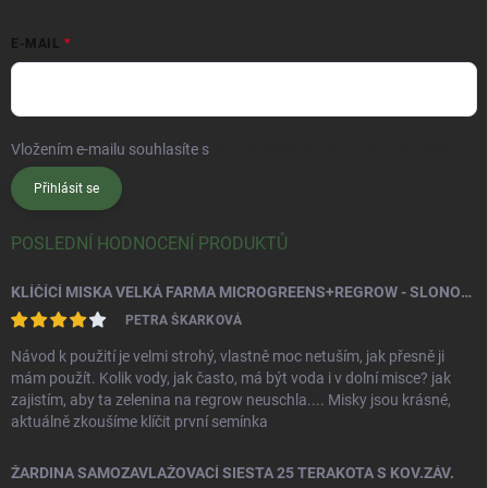
E-MAIL
Vložením e-mailu souhlasíte s
podmínkami ochrany osobních údajů
Přihlásit se
POSLEDNÍ HODNOCENÍ PRODUKTŮ
KLÍČÍCÍ MISKA VELKÁ FARMA MICROGREENS+REGROW - SLONOVÁ KOST
PETRA ŠKARKOVÁ
Návod k použití je velmi strohý, vlastně moc netuším, jak přesně ji
mám použít. Kolik vody, jak často, má být voda i v dolní misce? jak
zajistím, aby ta zelenina na regrow neuschla.... Misky jsou krásné,
aktuálně zkoušíme klíčit první semínka
ŽARDINA SAMOZAVLAŽOVACÍ SIESTA 25 TERAKOTA S KOV.ZÁV.