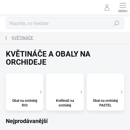
Přejít
na
obsah
Hledat
KVĚTINÁČE
KVĚTINÁČE A OBALY NA
ORCHIDEJE
Obal na orchidej
Květináč na
Obal na orchidej
RIO
orchidej
PASTEL
Nejprodávanější