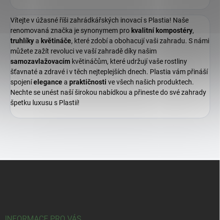
Vítejte v úžasné říši zahrádkářských inovací s Plastia! Naše
renomovaná značka je synonymem pro
kvalitní
kompostéry
,
truhlíky
a
květináče
, které zdobí a obohacují vaši zahradu. S námi
můžete zažít revoluci ve vaší zahradě díky našim
samozavlažovacím
květináčům, které udržují vaše rostliny
šťavnaté a zdravé i v těch nejteplejších dnech. Plastia vám přináší
spojení
elegance
a
praktičnosti
ve všech našich produktech.
Nechte se unést naší širokou nabídkou a přineste do své zahrady
špetku luxusu s Plastií!
Z
á
p
a
t
í
INFORMACE PRO VÁS