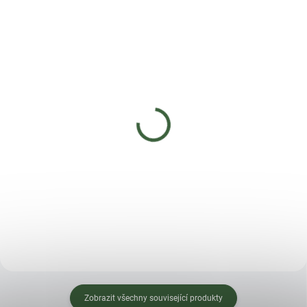
SKLADEM
SKLADEM
(>5 KS)
(>5 KS)
Miska pod květináč
Miska LOTOS 18
TULIPÁN 16 terakota
terakota
12 Kč
15 Kč
Do košíku
Do košíku
Zobrazit všechny související produkty