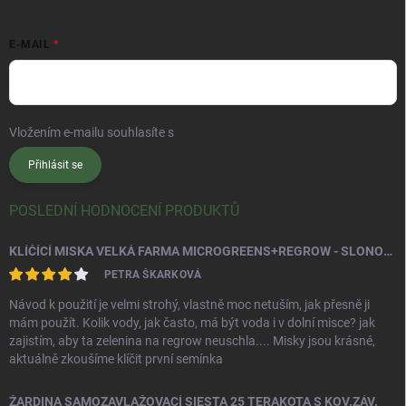
E-MAIL
Vložením e-mailu souhlasíte s
podmínkami ochrany osobních údajů
Přihlásit se
POSLEDNÍ HODNOCENÍ PRODUKTŮ
KLÍČÍCÍ MISKA VELKÁ FARMA MICROGREENS+REGROW - SLONOVÁ KOST
PETRA ŠKARKOVÁ
Návod k použití je velmi strohý, vlastně moc netuším, jak přesně ji
mám použít. Kolik vody, jak často, má být voda i v dolní misce? jak
zajistím, aby ta zelenina na regrow neuschla.... Misky jsou krásné,
aktuálně zkoušíme klíčit první semínka
ŽARDINA SAMOZAVLAŽOVACÍ SIESTA 25 TERAKOTA S KOV.ZÁV.