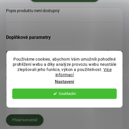
Popis produktu není dostupný
Doplňkové parametry
Kategorie
:
MISKY POD KVĚTINÁČE
Používáme cookies, abychom Vám umožnili pohodlné
prohlížení webu a díky analýze provozu webu neustále
Hmotnost
:
0.48 kg
zlepšovali jeho funkce, výkon a použitelnost.
Více
informací
EAN
:
8590415964483
Nastavení
Souhlasím
Diskuze
Buďte první, kdo napíše příspěvek k této položce.
Přidat komentář