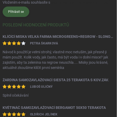
Vložením e-mailu souhlasíte s
podmínkami ochrany osobních údajů
Přihlásit se
POSLEDNÍ HODNOCENÍ PRODUKTŮ
KLÍČÍCÍ MISKA VELKÁ FARMA MICROGREENS+REGROW - SLONOVÁ KOST
PETRA ŠKARKOVÁ
Návod k použití je velmi strohý, vlastně moc netuším, jak přesně ji
mám použít. Kolik vody, jak často, má být voda i v dolní misce? jak
zajistím, aby ta zelenina na regrow neuschla.... Misky jsou krásné,
aktuálně zkoušíme klíčit první semínka
ŽARDINA SAMOZAVLAŽOVACÍ SIESTA 25 TERAKOTA S KOV.ZÁV.
LUBOŠ ULIČNÝ
Splnil očekávání
KVĚTINÁČ SAMOZAVLAŽOVACÍ BERGAMOT 50X50 TERAKOTA
OLDŘICH JELÍNEK