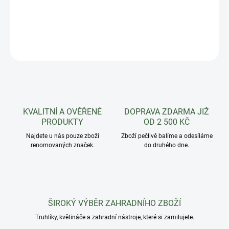
Plastová miska pod květináč. Oblíbená díky dostatečné hloubce.
DETAILNÍ INFORMACE
ZEPTAT SE
HLÍDAT
KVALITNÍ A OVĚŘENÉ
DOPRAVA ZDARMA JIŽ
PRODUKTY
OD 2 500 KČ
Najdete u nás pouze zboží
Zboží pečlivě balíme a odesíláme
renomovaných značek.
do druhého dne.
ŠIROKÝ VÝBĚR ZAHRADNÍHO ZBOŽÍ
Truhlíky, květináče a zahradní nástroje, které si zamilujete.