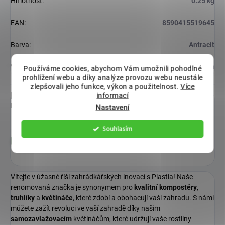
Hmotnost
:
0.25 kg
EAN
:
8590415519645
Barva
:
Antracit
Velikost
:
36-40 cm
Používáme cookies, abychom Vám umožnili pohodlné
prohlížení webu a díky analýze provozu webu neustále
zlepšovali jeho funkce, výkon a použitelnost.
Více
Diskuze
informací
Buďte první, kdo napíše příspěvek k této položce.
Nastavení
Souhlasím
Přidat komentář
Vítejte v úžasné říši zahrádkářských inovací s Plastia! Naše
renomovaná značka je synonymem pro
kvalitní
kompostéry
,
truhlíky
a
květináče
, které zdobí a obohacují vaši zahradu. S námi
můžete zažít revoluci ve vaší zahradě díky našim
samozavlažovacím
květináčům, které udržují vaše rostliny