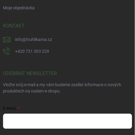
Moje objednávka
KONTAKT
info
@
truhlikarna.cz
+420 731 303 229
ODEBÍRAT NEWSLETTER
Vložte svůj e-mail a my vám budeme zasílat informace o nových
produktech na našem e-shopu.
E-MAIL