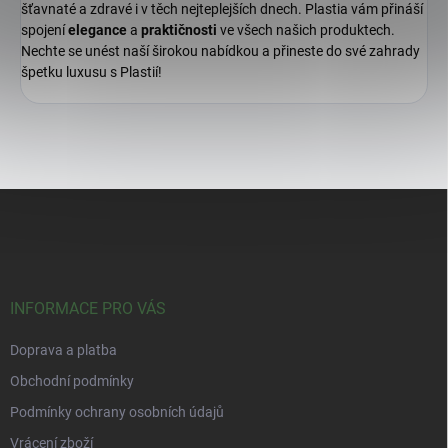
šťavnaté a zdravé i v těch nejteplejších dnech. Plastia vám přináší
spojení
elegance
a
praktičnosti
ve všech našich produktech.
Nechte se unést naší širokou nabídkou a přineste do své zahrady
špetku luxusu s Plastií!
Z
á
p
a
t
í
INFORMACE PRO VÁS
Doprava a platba
Obchodní podmínky
Podmínky ochrany osobních údajů
Vrácení zboží