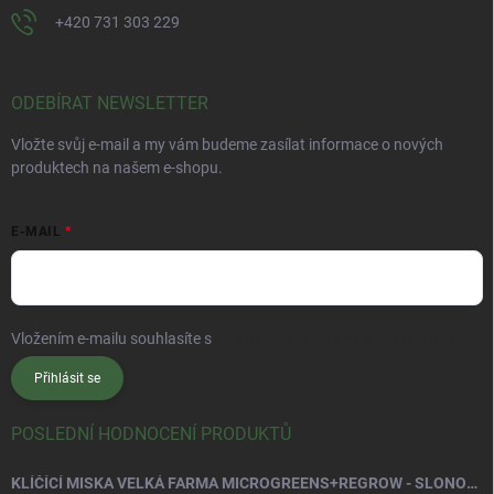
+420 731 303 229
ODEBÍRAT NEWSLETTER
Vložte svůj e-mail a my vám budeme zasílat informace o nových
produktech na našem e-shopu.
E-MAIL
Vložením e-mailu souhlasíte s
podmínkami ochrany osobních údajů
Přihlásit se
POSLEDNÍ HODNOCENÍ PRODUKTŮ
KLÍČÍCÍ MISKA VELKÁ FARMA MICROGREENS+REGROW - SLONOVÁ KOST