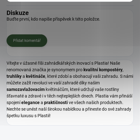
Diskuze
Buďte první, kdo napíše příspěvek k této položce.
Přidat komentář
Vítejte v úžasné říši zahrádkářských inovací s Plastia! Naše
renomovaná značka je synonymem pro
kvalitní
kompostéry
,
truhlíky
a
květináče
, které zdobí a obohacují vaši zahradu. S námi
můžete zažít revoluci ve vaší zahradě díky našim
samozavlažovacím
květináčům, které udržují vaše rostliny
šťavnaté a zdravé i v těch nejteplejších dnech. Plastia vám přináší
spojení
elegance
a
praktičnosti
ve všech našich produktech.
Nechte se unést naší širokou nabídkou a přineste do své zahrady
špetku luxusu s Plastií!