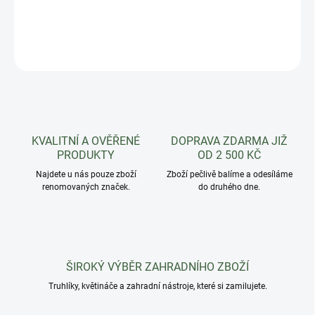
DETAILNÍ INFORMACE
ZEPTAT SE
HLÍDAT
KVALITNÍ A OVĚŘENÉ
DOPRAVA ZDARMA JIŽ
PRODUKTY
OD 2 500 KČ
Najdete u nás pouze zboží
Zboží pečlivě balíme a odesíláme
renomovaných značek.
do druhého dne.
ŠIROKÝ VÝBĚR ZAHRADNÍHO ZBOŽÍ
Truhlíky, květináče a zahradní nástroje, které si zamilujete.