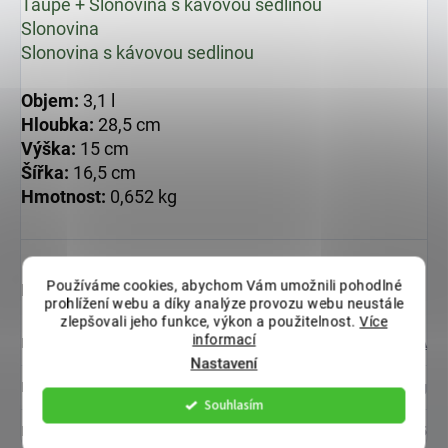
Taupe + Slonovina s kávovou sedlinou
Slonovina
Slonovina s kávovou sedlinou
Objem:
3,1 l
Hloubka:
28,5 cm
Výška:
15 cm
Šířka:
16,5 cm
Hmotnost:
0,652 kg
Používáme cookies, abychom Vám umožnili pohodlné
Doplňkové parametry
prohlížení webu a díky analýze provozu webu neustále
zlepšovali jeho funkce, výkon a použitelnost.
Více
informací
Kategorie
:
Nádoba na bioodpad PLASTIA
Nastavení
Hmotnost
:
0.652 kg
Souhlasím
EAN
:
8590415019565