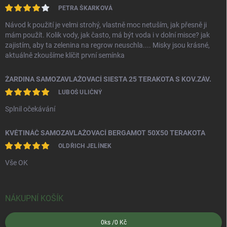
PETRA ŠKARKOVÁ
Návod k použití je velmi strohý, vlastně moc netuším, jak přesně ji
mám použít. Kolik vody, jak často, má být voda i v dolní misce? jak
zajistím, aby ta zelenina na regrow neuschla.... Misky jsou krásné,
aktuálně zkoušíme klíčit první semínka
ŽARDINA SAMOZAVLAŽOVACÍ SIESTA 25 TERAKOTA S KOV.ZÁV.
LUBOŠ ULIČNÝ
Splnil očekávání
KVĚTINÁČ SAMOZAVLAŽOVACÍ BERGAMOT 50X50 TERAKOTA
OLDŘICH JELÍNEK
Vše OK
NÁKUPNÍ KOŠÍK
0
ks /
0 Kč