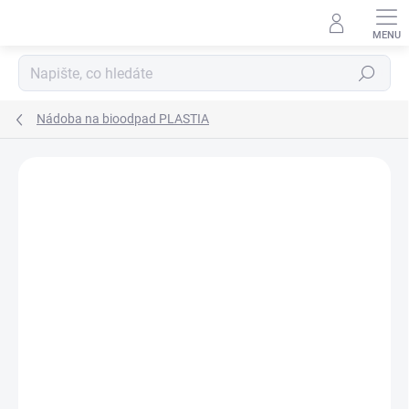
Přejít
na
obsah
Hledat
Nádoba na bioodpad PLASTIA
Podrobnosti hodnocení
Neohodnoceno
ZNAČKA:
PLASTIA