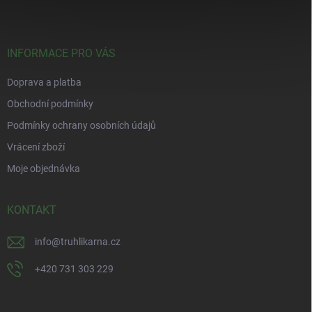
p
a
t
í
INFORMACE PRO VÁS
Doprava a platba
Obchodní podmínky
Podmínky ochrany osobních údajů
Vrácení zboží
Moje objednávka
KONTAKT
info
@
truhlikarna.cz
+420 731 303 229