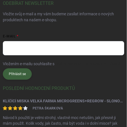
ODEBÍRAT NEWSLETTER
Vložte svůj e-mail a my vám budeme zasílat informace o nových
produktech na našem e-shopu.
E-MAIL
Vložením e-mailu souhlasíte s
podmínkami ochrany osobních údajů
Přihlásit se
POSLEDNÍ HODNOCENÍ PRODUKTŮ
KLÍČÍCÍ MISKA VELKÁ FARMA MICROGREENS+REGROW - SLONOVÁ KOST
PETRA ŠKARKOVÁ
Návod k použití je velmi strohý, vlastně moc netuším, jak přesně ji
mám použít. Kolik vody, jak často, má být voda i v dolní misce? jak