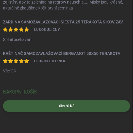
zajistím, aby ta zelenina na regrow neuschla.... Misky jsou krásné,
aktuálně zkoušíme klíčit první semínka
ŽARDINA SAMOZAVLAŽOVACÍ SIESTA 25 TERAKOTA S KOV.ZÁV.
LUBOŠ ULIČNÝ
Splnil očekávání
KVĚTINÁČ SAMOZAVLAŽOVACÍ BERGAMOT 50X50 TERAKOTA
OLDŘICH JELÍNEK
Vše OK
NÁKUPNÍ KOŠÍK
0
ks /
0 Kč