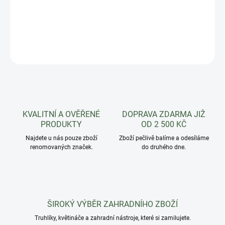
Hnědá netkaná textilie 1,6x5m
DETAILNÍ INFORMACE
ZEPTAT SE
HLÍDAT
KVALITNÍ A OVĚŘENÉ
DOPRAVA ZDARMA JIŽ
PRODUKTY
OD 2 500 KČ
Najdete u nás pouze zboží
Zboží pečlivě balíme a odesíláme
renomovaných značek.
do druhého dne.
ŠIROKÝ VÝBĚR ZAHRADNÍHO ZBOŽÍ
Truhlíky, květináče a zahradní nástroje, které si zamilujete.