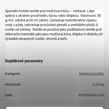
Speciální hnědá textilie pod mulčovací kůru – netkaná. Lépe
splývá s okolním prostředím, kůrou nebo štěpkou. Vlastnosti: 50
g/m2, odolná proti UV záření. Zamezuje nadměrnému výparu
vody z půdy, zabraňuje prorůstání plevelů a znečištění plodů či
rostlin od zeminy. Textilie se používá jako podkladová textilie pod
dekorační materiály jako jsou mulčovaí kůra, štěpka či oblázky při
výsadbě okrasných rostlin, stromů a keřů.
Doplňkové parametry
Kategorie
:
Netkaná textilie
Hmotnost
:
0.25 kg
EAN
:
8595084051045