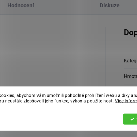
Hodnocení
Diskuze
Dop
Kateg
Hmot
EAN
:
ookies, abychom Vám umožnili pohodlné prohlížení webu a díky an
u neustále zlepšovali jeho funkce, výkon a použitelnost.
Více infor