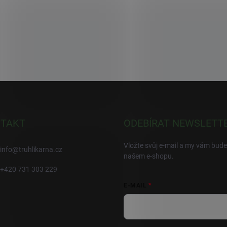
TAKT
ODEBÍRAT NEWSLETT
Vložte svůj e-mail a my vám bud
info
@
truhlikarna.cz
našem e-shopu.
+420 731 303 229
E-MAIL