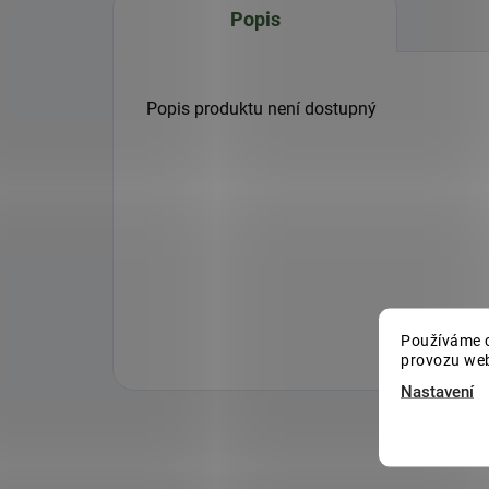
Popis
Popis produktu není dostupný
Používáme c
provozu web
Nastavení