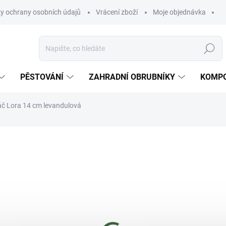
y ochrany osobních údajů
Vrácení zboží
Moje objednávka
Hledat
PĚSTOVÁNÍ
ZAHRADNÍ OBRUBNÍKY
KOMPO
áč Lora 14 cm levandulová
ní
ZNAČKA:
PLASTKON
63 Kč
Měrná
MOMENTÁLNĚ NEDOSTUP
cena: