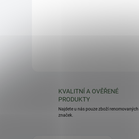
KVALITNÍ A OVĚŘENÉ
PRODUKTY
Najdete u nás pouze zboží renomovaných
značek.