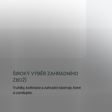
ŠIROKÝ VÝBĚR ZAHRADNÍHO
ZBOŽÍ
Truhlíky, květináče a zahradní nástroje, které
si zamilujete.