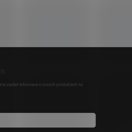
ER
eme zasílat informace o nových produktech na