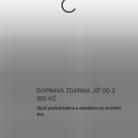
DOPRAVA ZDARMA JIŽ OD 2
500 KČ
Zboží pečlivě balíme a odesíláme do druhého
dne.