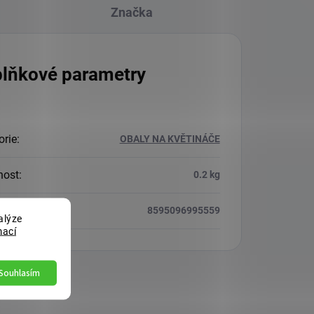
Značka
lňkové parametry
orie
:
OBALY NA KVĚTINÁČE
nost
:
0.2 kg
8595096995559
alýze
mací
Souhlasím