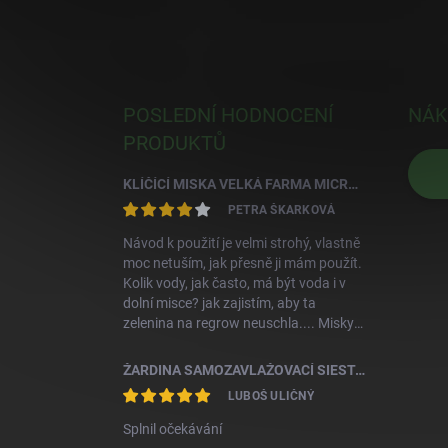
POSLEDNÍ HODNOCENÍ
NÁK
PRODUKTŮ
KLÍČÍCÍ MISKA VELKÁ FARMA MICROGREENS+REGROW - SLONOVÁ KOST
PETRA ŠKARKOVÁ
Návod k použití je velmi strohý, vlastně
moc netuším, jak přesně ji mám použít.
Kolik vody, jak často, má být voda i v
dolní misce? jak zajistím, aby ta
zelenina na regrow neuschla.... Misky
jsou krásné, aktuálně zkoušíme klíčit
první semínka
ŽARDINA SAMOZAVLAŽOVACÍ SIESTA 25 TERAKOTA S KOV.ZÁV.
LUBOŠ ULIČNÝ
Splnil očekávání