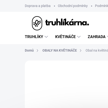
Přejít
Doprava a platba
Obchodní podmínky
Podmínk
na
obsah
TRUHLÍKY
KVĚTINÁČE
ZAHRADA
Domů
OBALY NA KVĚTINÁČE
Obal na květin
Neohodnoceno
Podrobnosti hodnoce