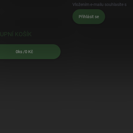
Vložením e-mailu souhlasíte s
po
Přihlásit se
UPNÍ KOŠÍK
0
ks /
0 Kč