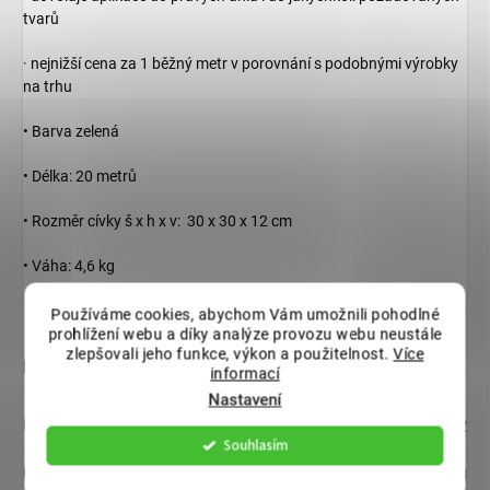
tvarů
· nejnižší cena za 1 běžný metr v porovnání s podobnými výrobky
na trhu
• Barva zelená
• Délka: 20 metrů
• Rozměr cívky š x h x v: 30 x 30 x 12 cm
• Váha: 4,6 kg
Používáme cookies, abychom Vám umožnili pohodlné
prohlížení webu a díky analýze provozu webu neustále
zlepšovali jeho funkce, výkon a použitelnost.
Více
Doplňkové parametry
informací
Nastavení
Kategorie
:
Obrubníky
Souhlasím
Hmotnost
:
4.6 kg