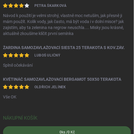
PETRA ŠKARKOVÁ
Návod k použití je velmi strohý, vlastně moc netuším, jak přesně ji
mám použít. Kolik vody, jak často, má být voda i v dolní misce? jak
zajistím, aby ta zelenina na regrow neuschla.... Misky jsou krásné,
aktuálně zkoušíme klíčit první semínka
ŽARDINA SAMOZAVLAŽOVACÍ SIESTA 25 TERAKOTA S KOV.ZÁV.
LUBOŠ ULIČNÝ
Splnil očekávání
KVĚTINÁČ SAMOZAVLAŽOVACÍ BERGAMOT 50X50 TERAKOTA
OLDŘICH JELÍNEK
Vše OK
NÁKUPNÍ KOŠÍK
0
ks /
0 Kč