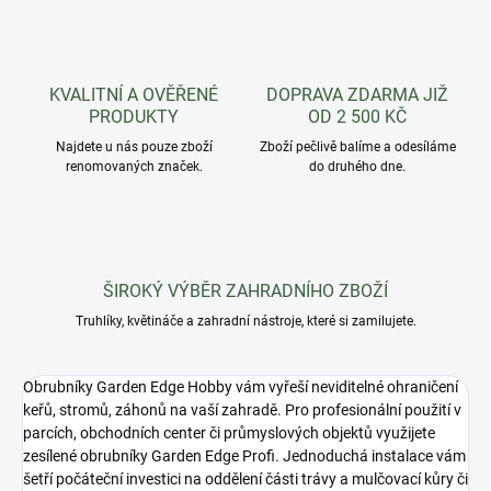
KVALITNÍ A OVĚŘENÉ
DOPRAVA ZDARMA JIŽ
PRODUKTY
OD 2 500 KČ
Najdete u nás pouze zboží
Zboží pečlivě balíme a odesíláme
renomovaných značek.
do druhého dne.
ŠIROKÝ VÝBĚR ZAHRADNÍHO ZBOŽÍ
Truhlíky, květináče a zahradní nástroje, které si zamilujete.
Obrubníky Garden Edge Hobby vám vyřeší neviditelné ohraničení
keřů, stromů, záhonů na vaší zahradě. Pro profesionální použití v
parcích, obchodních center či průmyslových objektů využijete
zesílené obrubníky Garden Edge Profi. Jednoduchá instalace vám
šetří počáteční investici na oddělení části trávy a mulčovací kůry či