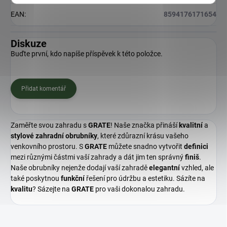
EAN
:
8594176171654
Diskuze
Buďte první, kdo napíše příspěvek k této položce.
Přidat komentář
Zaměřte svou zahradu s
GRATE
! Naše značka přináší
kvalitní
a
stylové zahradní obrubníky
, které zdůrazní krásu vašeho
venkovního prostoru. S
GRATE
můžete snadno vytvořit
definici
mezi různými částmi vaší zahrady a dát jim ten správný
finiš
.
Naše obrubníky nejenže dodají vaší zahradě
elegantní
vzhled, ale
také poskytnou
funkční
řešení pro údržbu a estetiku. Sázíte na
kvalitu
? Sázejte na
GRATE
pro vaši dokonalou zahradu.