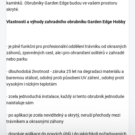
kamínků. Obrubníky Garden Edge budou ve vašem prostoru
skryté.
Vlastnosti a výhody zahradního obrubníku Garden Edge Hobby
· je plně funkční pro profesionální oddělení trávníku od okrasných
záhonů, zpevněných cest, ale i pro ohraničení solitérů v zahradě
nebo parku
· dlouhodobá životnost - záruka 25 let na degradaci materiálu a
barevnou stálost, odolný proti působení UV záření , odolný proti
vysokým i nízkým teplotám
· zcela jednoduchá instalace, každý si tento obrubník jednoduše
naistaluje sám
· po aplikaci je zcela neviditelný a skrytý, neruší přechody mezi
trávníkem a okrasnými záhony
· dovoluje aplikace do pravých úhlů i do jakýchkoli požadovaných