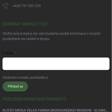
+420 731 303 229
ODEBÍRAT NEWSLETTER
Vložte svůj e-mail a my vám budeme zasílat informace o nových
produktech na našem e-shopu.
E-MAIL
Vložením e-mailu souhlasíte s
podmínkami ochrany osobních údajů
Přihlásit se
POSLEDNÍ HODNOCENÍ PRODUKTŮ
KLÍČÍCÍ MISKA VELKÁ FARMA MICROGREENS+REGROW - SLONOVÁ KOST