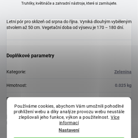
Truhlíky, květináče a zahradní nástroje, které si zamilujete.
Letní pór pro sklizeň od srpna do října. Vyniká dlouhým vyběleným
stvolem až 50 cm. Vegetační doba od výsevu je 170 – 180 dní.
Doplňkové parametry
Kategorie
:
Zelenina
Hmotnost
:
0.025 kg
EAN
:
8590396290106
Používáme cookies, abychom Vám umožnili pohodlné
prohlížení webu a díky analýze provozu webu neustále
Diskuze
zlepšovali jeho funkce, výkon a použitelnost.
Více
informací
Buďte první, kdo napíše příspěvek k této položce.
Nastavení