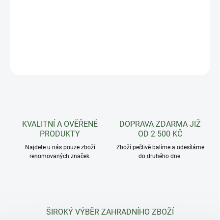
Letní pór pro sklizeň od srpna do října který vyniká dlouhým
vyběleným stvolem až 50 cm, vegetační doba od výsevu je 170 –
180 dní.
DETAILNÍ INFORMACE
ZEPTAT SE
HLÍDAT
KVALITNÍ A OVĚŘENÉ
DOPRAVA ZDARMA JIŽ
PRODUKTY
OD 2 500 KČ
Najdete u nás pouze zboží
Zboží pečlivě balíme a odesíláme
renomovaných značek.
do druhého dne.
ŠIROKÝ VÝBĚR ZAHRADNÍHO ZBOŽÍ