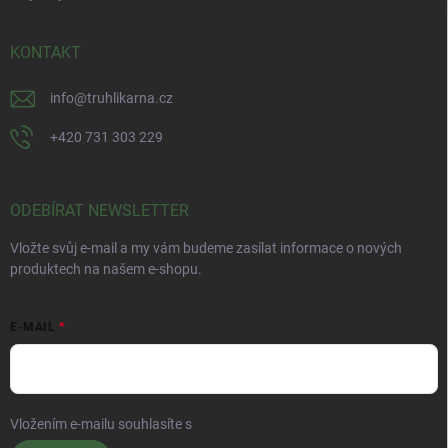
KONTAKT
info
@
truhlikarna.cz
+420 731 303 229
ODEBÍRAT NEWSLETTER
Vložte svůj e-mail a my vám budeme zasílat informace o nových
produktech na našem e-shopu.
E-MAIL
Vložením e-mailu souhlasíte s
podmínkami ochrany osobních údajů