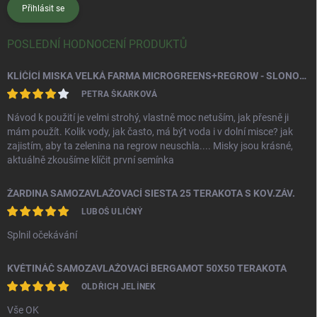
Přihlásit se
POSLEDNÍ HODNOCENÍ PRODUKTŮ
KLÍČÍCÍ MISKA VELKÁ FARMA MICROGREENS+REGROW - SLONOVÁ KOST
PETRA ŠKARKOVÁ
Návod k použití je velmi strohý, vlastně moc netuším, jak přesně ji
mám použít. Kolik vody, jak často, má být voda i v dolní misce? jak
zajistím, aby ta zelenina na regrow neuschla.... Misky jsou krásné,
aktuálně zkoušíme klíčit první semínka
ŽARDINA SAMOZAVLAŽOVACÍ SIESTA 25 TERAKOTA S KOV.ZÁV.
LUBOŠ ULIČNÝ
Splnil očekávání
KVĚTINÁČ SAMOZAVLAŽOVACÍ BERGAMOT 50X50 TERAKOTA
OLDŘICH JELÍNEK
Vše OK