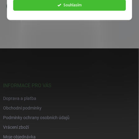
Souhlasím
Přidat komentář
Z
á
p
a
t
í
INFORMACE PRO VÁS
Doprava a platba
Obchodní podmínky
Podmínky ochrany osobních údajů
Vrácení zboží
Moje objednávka