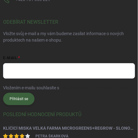
ODEBÍRAT NEWSLETTER
Vložte svůj e-mail a my vám budeme zasílat informace o nových
produktech na našem e-shopu.
E-MAIL
Vložením e-mailu souhlasíte s
podmínkami ochrany osobních údajů
Přihlásit se
POSLEDNÍ HODNOCENÍ PRODUKTŮ
KLÍČÍCÍ MISKA VELKÁ FARMA MICROGREENS+REGROW - SLONOVÁ KOST
PETRA ŠKARKOVÁ