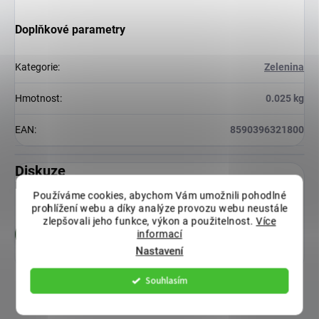
Doplňkové parametry
Kategorie
:
Zelenina
Hmotnost
:
0.025 kg
EAN
:
8590396321800
Diskuze
Buďte první, kdo napíše příspěvek k této položce.
Používáme cookies, abychom Vám umožnili pohodlné
prohlížení webu a díky analýze provozu webu neustále
zlepšovali jeho funkce, výkon a použitelnost.
Více
informací
Přidat komentář
Nastavení
Souhlasím