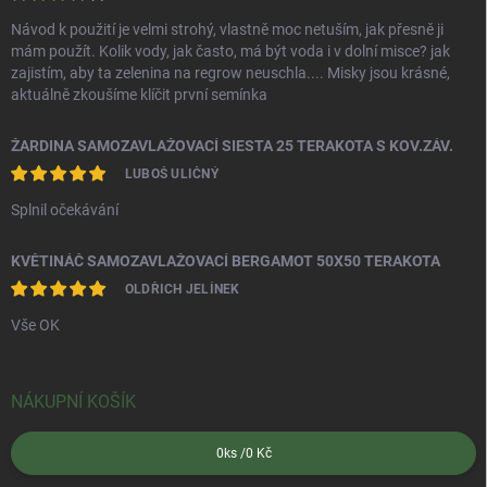
Návod k použití je velmi strohý, vlastně moc netuším, jak přesně ji
mám použít. Kolik vody, jak často, má být voda i v dolní misce? jak
zajistím, aby ta zelenina na regrow neuschla.... Misky jsou krásné,
aktuálně zkoušíme klíčit první semínka
ŽARDINA SAMOZAVLAŽOVACÍ SIESTA 25 TERAKOTA S KOV.ZÁV.
LUBOŠ ULIČNÝ
Splnil očekávání
KVĚTINÁČ SAMOZAVLAŽOVACÍ BERGAMOT 50X50 TERAKOTA
OLDŘICH JELÍNEK
Vše OK
NÁKUPNÍ KOŠÍK
0
ks /
0 Kč