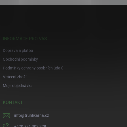
Z
á
p
a
t
í
INFORMACE PRO VÁS
Doprava a platba
Obchodní podmínky
Podmínky ochrany osobních údajů
Vrácení zboží
Moje objednávka
KONTAKT
info
@
truhlikarna.cz
+420 731 303 229