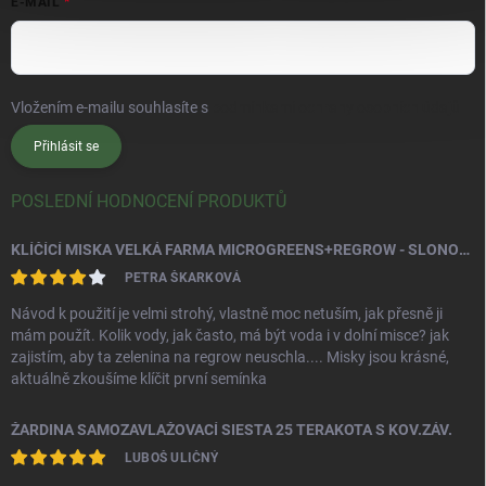
E-MAIL
Vložením e-mailu souhlasíte s
podmínkami ochrany osobních údajů
Přihlásit se
POSLEDNÍ HODNOCENÍ PRODUKTŮ
KLÍČÍCÍ MISKA VELKÁ FARMA MICROGREENS+REGROW - SLONOVÁ KOST
PETRA ŠKARKOVÁ
Návod k použití je velmi strohý, vlastně moc netuším, jak přesně ji
mám použít. Kolik vody, jak často, má být voda i v dolní misce? jak
zajistím, aby ta zelenina na regrow neuschla.... Misky jsou krásné,
aktuálně zkoušíme klíčit první semínka
ŽARDINA SAMOZAVLAŽOVACÍ SIESTA 25 TERAKOTA S KOV.ZÁV.
LUBOŠ ULIČNÝ