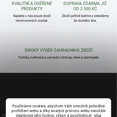
KVALITNÍ A OVĚŘENÉ
DOPRAVA ZDARMA JIŽ
PRODUKTY
OD 2 500 KČ
Najdete u nás pouze zboží
Zboží pečlivě balíme a odesíláme
renomovaných značek.
do druhého dne.
ŠIROKÝ VÝBĚR ZAHRADNÍHO ZBOŽÍ
Truhlíky, květináče a zahradní nástroje, které si zamilujete.
Z
á
p
a
t
í
INFORMACE PRO VÁS
Používáme cookies, abychom Vám umožnili pohodlné
prohlížení webu a díky analýze provozu webu neustále
Doprava a platba
zlepšovali jeho funkce, výkon a použitelnost.
Více