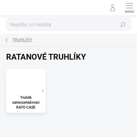
Přejít
na
obsah
Hledat
TRUHLÍKY
RATANOVÉ TRUHLÍKY
Truhlík
samozavlažovací
RATO CASE