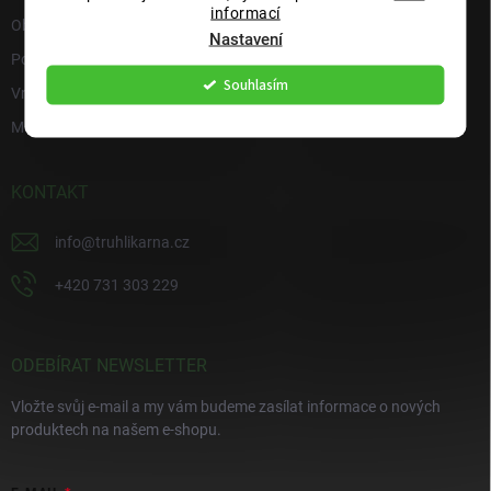
informací
Obchodní podmínky
Nastavení
Podmínky ochrany osobních údajů
Souhlasím
Vrácení zboží
Moje objednávka
KONTAKT
info
@
truhlikarna.cz
+420 731 303 229
ODEBÍRAT NEWSLETTER
Vložte svůj e-mail a my vám budeme zasílat informace o nových
produktech na našem e-shopu.