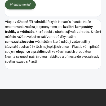
Přidat komentář
Vítejte v úžasné říši zahrádkářských inovací s Plastia! Naše
renomovaná značka je synonymem pro
kvalitní
kompostéry
,
truhlíky
a
květináče
, které zdobí a obohacují vaši zahradu. S námi
můžete zažít revoluci ve vaší zahradě díky našim
samozavlažovacím
květináčům, které udržují vaše rostliny
šťavnaté a zdravé i v těch nejteplejších dnech. Plastia vám přináší
spojení
elegance
a
praktičnosti
ve všech našich produktech.
Nechte se unést naší širokou nabídkou a přineste do své zahrady
špetku luxusu s Plastií!
Z
á
p