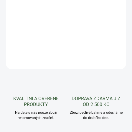
−
+
Přidat do košíku
Závěsná žardina se zásobníkem na 1,9 l vody a pevným
trojzávěsem.
Zalévá se sama a vypadá skvěle i ve
vzduchu.
DETAILNÍ INFORMACE
ZEPTAT SE
HLÍDAT
KVALITNÍ A OVĚŘENÉ
DOPRAVA ZDARMA JIŽ
PRODUKTY
OD 2 500 KČ
Najdete u nás pouze zboží
Zboží pečlivě balíme a odesíláme
renomovaných značek.
do druhého dne.