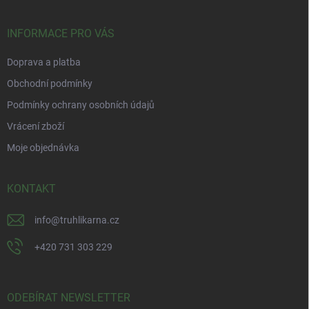
a
t
í
INFORMACE PRO VÁS
Doprava a platba
Obchodní podmínky
Podmínky ochrany osobních údajů
Vrácení zboží
Moje objednávka
KONTAKT
info
@
truhlikarna.cz
+420 731 303 229
ODEBÍRAT NEWSLETTER