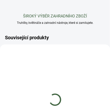
ŠIROKÝ VÝBĚR ZAHRADNÍHO ZBOŽÍ
Truhlíky, květináče a zahradní nástroje, které si zamilujete.
Související produkty
AKCE
SKLADEM
(>5 KS)
Truhlík s miskou
RATOLLA P 59 cm -
barva: bílá