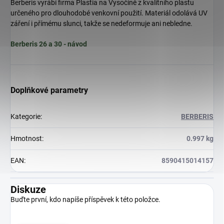
Berberis vyrábí firma Plastia na Vysočině z kvalitního plastu
určeného pro dlouhodobé venkovní použití. Materiál odolává UV
záření i přímému slunci, takže se nedeformuje ani nebledne.
Berberis 26 a 30 - návod
Doplňkové parametry
Kategorie
:
BERBERIS
Hmotnost
:
0.997 kg
EAN
:
8590415014157
Diskuze
Buďte první, kdo napíše příspěvek k této položce.