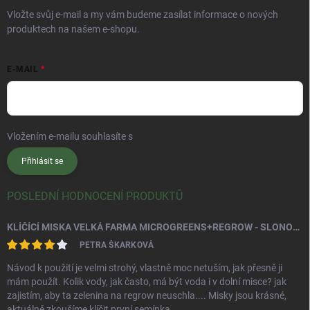
Vložte svůj e-mail a my vám budeme zasílat informace o nových
produktech na našem e-shopu.
E-MAIL
Vložením e-mailu souhlasíte s
podmínkami ochrany osobních údajů
Přihlásit se
POSLEDNÍ HODNOCENÍ PRODUKTŮ
KLÍČÍCÍ MISKA VELKÁ FARMA MICROGREENS+REGROW - SLONOVÁ KOST
PETRA ŠKARKOVÁ
Návod k použití je velmi strohý, vlastně moc netuším, jak přesně ji
mám použít. Kolik vody, jak často, má být voda i v dolní misce? jak
zajistím, aby ta zelenina na regrow neuschla.... Misky jsou krásné,
aktuálně zkoušíme klíčit první semínka