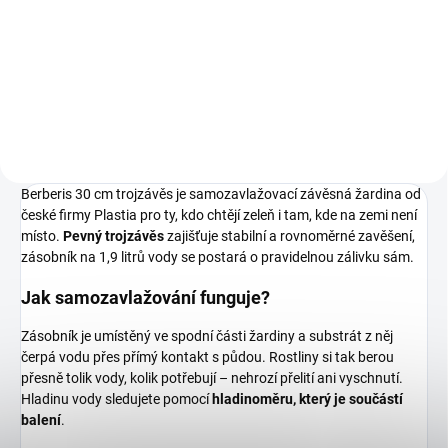
124 Kč
Do košíku
Berberis 30 cm trojzávěs je samozavlažovací závěsná žardina od
české firmy Plastia pro ty, kdo chtějí zeleň i tam, kde na zemi není
místo.
Pevný trojzávěs
zajišťuje stabilní a rovnoměrné zavěšení,
zásobník na 1,9 litrů vody se postará o pravidelnou zálivku sám.
Jak samozavlažování funguje?
Zásobník je umístěný ve spodní části žardiny a substrát z něj
čerpá vodu přes přímý kontakt s půdou. Rostliny si tak berou
přesně tolik vody, kolik potřebují – nehrozí přelití ani vyschnutí.
Hladinu vody sledujete pomocí
hladinoměru, který je součástí
balení
.