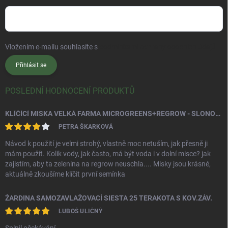
Vložením e-mailu souhlasíte s
podmínkami ochrany osobních údajů
Přihlásit se
POSLEDNÍ HODNOCENÍ PRODUKTŮ
KLÍČÍCÍ MISKA VELKÁ FARMA MICROGREENS+REGROW - SLONOVÁ KOST
PETRA ŠKARKOVÁ
Návod k použití je velmi strohý, vlastně moc netuším, jak přesně ji
mám použít. Kolik vody, jak často, má být voda i v dolní misce? jak
zajistím, aby ta zelenina na regrow neuschla.... Misky jsou krásné,
aktuálně zkoušíme klíčit první semínka
ŽARDINA SAMOZAVLAŽOVACÍ SIESTA 25 TERAKOTA S KOV.ZÁV.
LUBOŠ ULIČNÝ