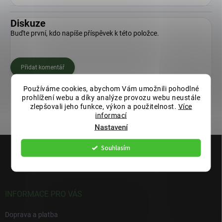
Diskuze
Buďte první, kdo napíše příspěvek k této položce.
Přidat komentář
Používáme cookies, abychom Vám umožnili pohodlné
prohlížení webu a díky analýze provozu webu neustále
zlepšovali jeho funkce, výkon a použitelnost.
Více
informací
Nastavení
Z
Souhlasím
á
p
a
t
í
INFORMACE PRO VÁS
Doprava a platba