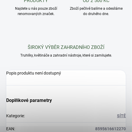
PRODUKTY
OD 2 500 KČ
Najdete u nás pouze zboží
Zboží pečlivě balíme a odesíláme
renomovaných značek.
do druhého dne.
ŠIROKÝ VÝBĚR ZAHRADNÍHO ZBOŽÍ
Truhlíky, květináče a zahradní nástroje, které si zamilujete.
Popis produktu není dostupný
Doplňkové parametry
Kategorie
:
SÍTĚ
EAN
:
8595616612270