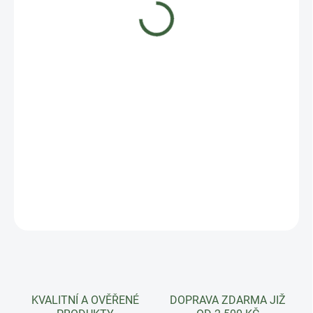
1 364 Kč
Měrná
MOMENTÁLNĚ NEDOSTUPNÉ
cena:
ZEPTAT SE
HLÍDAT
KVALITNÍ A OVĚŘENÉ
DOPRAVA ZDARMA JIŽ