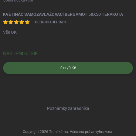
Splnil očekávání
KVĚTINÁČ SAMOZAVLAŽOVACÍ BERGAMOT 50X50 TERAKOTA
OLDŘICH JELÍNEK
Vše OK
NÁKUPNÍ KOŠÍK
0
ks /
0 Kč
Poznámky zahradníka
Copyright 2026
Truhlíkárna
. Všechna práva vyhrazena.