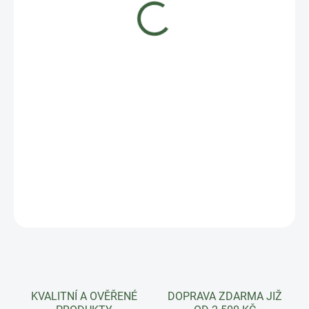
74 Kč
Měrná
MOMENTÁLNĚ NEDOSTUPNÉ
cena:
ZEPTAT SE
HLÍDAT
KVALITNÍ A OVĚŘENÉ
DOPRAVA ZDARMA JIŽ