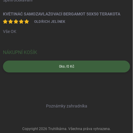
Splnil očekávání
KVĚTINÁČ SAMOZAVLAŽOVACÍ BERGAMOT 50X50 TERAKOTA
OLDŘICH JELÍNEK
Vše OK
NÁKUPNÍ KOŠÍK
0
ks /
0 Kč
Poznámky zahradníka
Copyright 2026
Truhlíkárna
. Všechna práva vyhrazena.