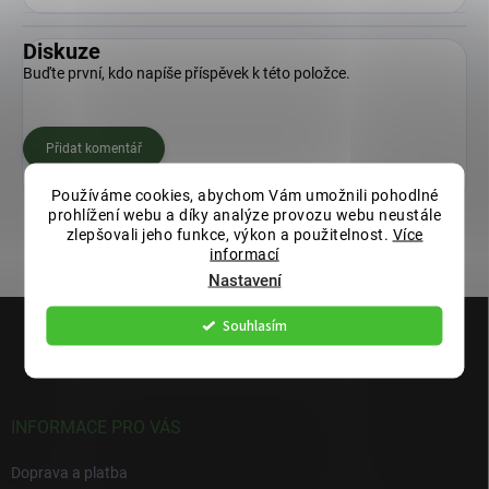
Diskuze
Buďte první, kdo napíše příspěvek k této položce.
Přidat komentář
Používáme cookies, abychom Vám umožnili pohodlné
prohlížení webu a díky analýze provozu webu neustále
zlepšovali jeho funkce, výkon a použitelnost.
Více
informací
Nastavení
Z
Souhlasím
á
p
a
t
í
INFORMACE PRO VÁS
Doprava a platba