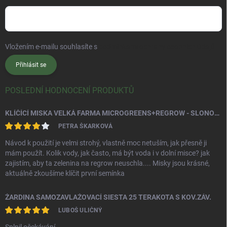
Vložením e-mailu souhlasíte s
podmínkami ochrany osobních údajů
Přihlásit se
POSLEDNÍ HODNOCENÍ PRODUKTŮ
KLÍČÍCÍ MISKA VELKÁ FARMA MICROGREENS+REGROW - SLONOVÁ KOST
PETRA ŠKARKOVÁ
Návod k použití je velmi strohý, vlastně moc netuším, jak přesně ji
mám použít. Kolik vody, jak často, má být voda i v dolní misce? jak
zajistím, aby ta zelenina na regrow neuschla.... Misky jsou krásné,
aktuálně zkoušíme klíčit první semínka
ŽARDINA SAMOZAVLAŽOVACÍ SIESTA 25 TERAKOTA S KOV.ZÁV.
LUBOŠ ULIČNÝ