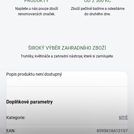
PRODUKTY
OD 2 500 KČ
Najdete u nás pouze zboží
Zboží pečlivě balíme a odesíláme
renomovaných značek.
do druhého dne.
ŠIROKÝ VÝBĚR ZAHRADNÍHO ZBOŽÍ
Truhlíky, květináče a zahradní nástroje, které si zamilujete.
Popis produktu není dostupný
Doplňkové parametry
Kategorie
:
SÍTĚ
EAN
:
8595616612157