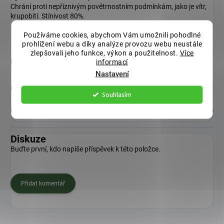
Chrání proti nepříznivým povětrnostním podmínkám, jako je vítr,
krupobití. Stínivost 80%.
Používáme cookies, abychom Vám umožnili pohodlné
prohlížení webu a díky analýze provozu webu neustále
zlepšovali jeho funkce, výkon a použitelnost.
Více
Doplňkové parametry
informací
Nastavení
Kategorie
:
STÍNÍCÍ TKANINA A ROHOŽE NA PLOT
Souhlasím
EAN
:
8595616601496
Diskuze
Buďte první, kdo napíše příspěvek k této položce.
Přidat komentář