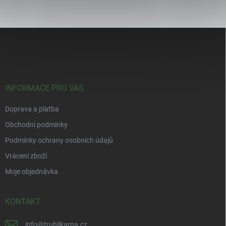
Z
á
p
a
t
í
INFORMACE PRO VÁS
Doprava a platba
Obchodní podmínky
Podmínky ochrany osobních údajů
Vrácení zboží
Moje objednávka
KONTAKT
info
@
truhlikarna.cz