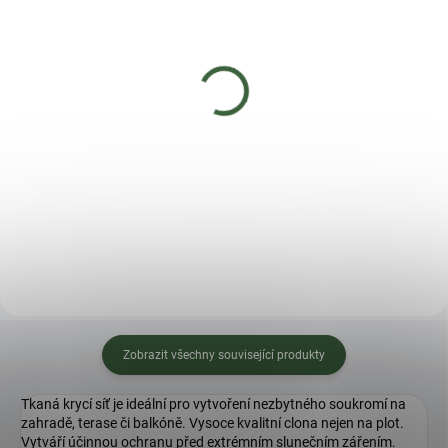
MOMENTÁLNĚ NEDOSTUPNÉ
SKLADEM
(5 KS)
ROBIN krmítko s
Tkaná textilie JUTA -
eurozávěsem -
černá 2x5m 100g/m2
sv.antracit
178 Kč
188 Kč
Do košíku
Detail
Zobrazit všechny související produkty
Tkaná krycí síť je ideální pro vytvoření nezbytného soukromí na
zahradě, terase či balkóně. Vysoce kvalitní clona nejen na plot.
Vytváří účinnou ochranu před extrémním slunečním zářením.