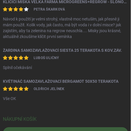
KLÍČÍCÍ MISKA VELKÁ FARMA MICROGREENS+REGROW - SLONOVÁ KOST
PETRA ŠKARKOVÁ
Návod k použití je velmi strohý, vlastně moc netuším, jak přesně ji
mám použít. Kolik vody, jak často, má být voda i v dolní misce? jak
zajistím, aby ta zelenina na regrow neuschla.... Misky jsou krásné,
aktuálně zkoušíme klíčit první semínka
ŽARDINA SAMOZAVLAŽOVACÍ SIESTA 25 TERAKOTA S KOV.ZÁV.
LUBOŠ ULIČNÝ
Splnil očekávání
KVĚTINÁČ SAMOZAVLAŽOVACÍ BERGAMOT 50X50 TERAKOTA
OLDŘICH JELÍNEK
Vše OK
NÁKUPNÍ KOŠÍK