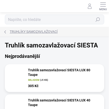
Přejít
na
obsah
Hledat
TRUHLÍKY SAMOZAVLAŽOVACÍ
Truhlík samozavlažovací SIESTA
Nejprodávanější
Truhlík samozavlažovací SIESTA LUX 80
Taupe
SKLADEM
(>5 KS)
305 Kč
Truhlík samozavlažovací SIESTA LUX 40
Taupe