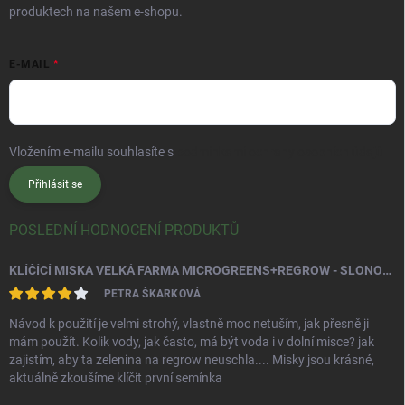
produktech na našem e-shopu.
E-MAIL
Vložením e-mailu souhlasíte s
podmínkami ochrany osobních údajů
Přihlásit se
POSLEDNÍ HODNOCENÍ PRODUKTŮ
KLÍČÍCÍ MISKA VELKÁ FARMA MICROGREENS+REGROW - SLONOVÁ KOST
PETRA ŠKARKOVÁ
Návod k použití je velmi strohý, vlastně moc netuším, jak přesně ji
mám použít. Kolik vody, jak často, má být voda i v dolní misce? jak
zajistím, aby ta zelenina na regrow neuschla.... Misky jsou krásné,
aktuálně zkoušíme klíčit první semínka