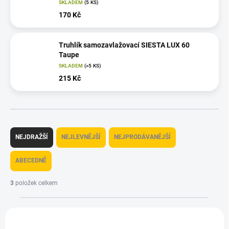
SKLADEM
(5 KS)
170 Kč
Truhlík samozavlažovací SIESTA LUX 60
Taupe
SKLADEM
(>5 KS)
215 Kč
Ř
a
NEJDRAŽŠÍ
NEJLEVNĚJŠÍ
NEJPRODÁVANĚJŠÍ
z
e
ABECEDNĚ
n
í
3
položek celkem
p
r
V
o
ý
AKCE
AKCE
d