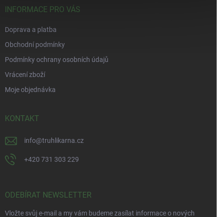
í
INFORMACE PRO VÁS
Doprava a platba
Obchodní podmínky
Podmínky ochrany osobních údajů
Vrácení zboží
Moje objednávka
KONTAKT
info
@
truhlikarna.cz
+420 731 303 229
ODEBÍRAT NEWSLETTER
Vložte svůj e-mail a my vám budeme zasílat informace o nových