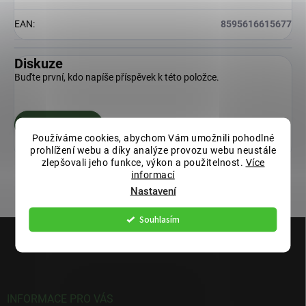
EAN
:
8595616615677
Diskuze
Buďte první, kdo napíše příspěvek k této položce.
Přidat komentář
Používáme cookies, abychom Vám umožnili pohodlné
prohlížení webu a díky analýze provozu webu neustále
zlepšovali jeho funkce, výkon a použitelnost.
Více
informací
Nastavení
Souhlasím
Z
á
p
a
t
í
INFORMACE PRO VÁS