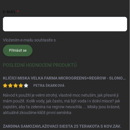
E-MAIL
Vložením e-mailu souhlasíte s
podmínkami ochrany osobních údajů
Přihlásit se
POSLEDNÍ HODNOCENÍ PRODUKTŮ
KLÍČÍCÍ MISKA VELKÁ FARMA MICROGREENS+REGROW - SLONOVÁ KOST
PETRA ŠKARKOVÁ
Návod k použití je velmi strohý, vlastně moc netuším, jak přesně ji
mám použít. Kolik vody, jak často, má být voda i v dolní misce? jak
zajistím, aby ta zelenina na regrow neuschla.... Misky jsou krásné,
aktuálně zkoušíme klíčit první semínka
ŽARDINA SAMOZAVLAŽOVACÍ SIESTA 25 TERAKOTA S KOV.ZÁV.