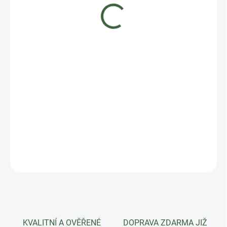
1 520 Kč
Měrná
MOMENTÁLNĚ NEDOSTUPNÉ
cena:
DETAILNÍ INFORMACE
ZEPTAT SE
HLÍDAT
KVALITNÍ A OVĚŘENÉ
DOPRAVA ZDARMA JIŽ