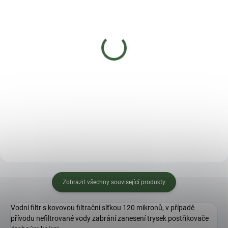
SKLADEM
SKLADEM
(>5 KS)
(3 KS)
Tkaná textilie JUTA -
Kohoutek k sudu na
černá 2x5m 100g/m2
dešťovou vodu CANTAP
2 - barva: černá
198 Kč
51 Kč
Do košíku
Do košíku
Zobrazit všechny související produkty
Vodní filtr s kovovou filtrační síťkou 120 mikronů, v případě
přívodu nefiltrované vody zabrání zanesení trysek postřikovače