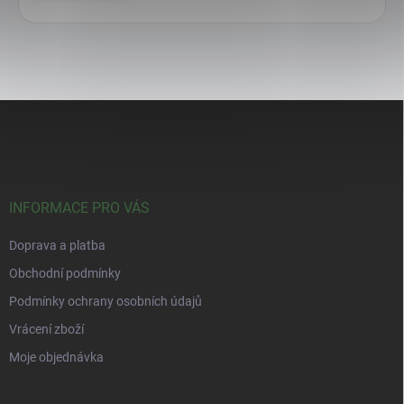
Z
á
p
a
t
í
INFORMACE PRO VÁS
Doprava a platba
Obchodní podmínky
Podmínky ochrany osobních údajů
Vrácení zboží
Moje objednávka