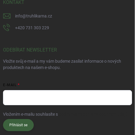
KONTAKT
info
@
truhlikarna.cz
+420 731 303 229
ODEBÍRAT NEWSLETTER
Vložte svůj e-mail a my vám budeme zasílat informace o nových
produktech na našem e-shopu.
E-MAIL
Vložením e-mailu souhlasíte s
podmínkami ochrany osobních údajů
Přihlásit se