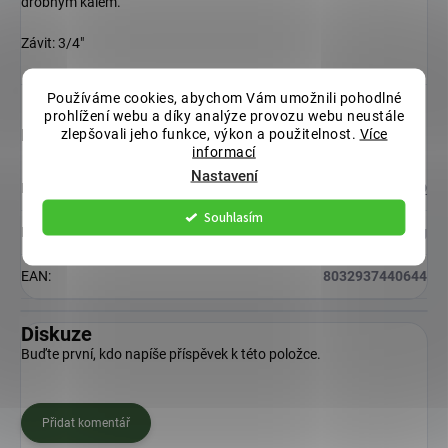
drobným kalem.
Závit: 3/4"
Používáme cookies, abychom Vám umožnili pohodlné
prohlížení webu a díky analýze provozu webu neustále
zlepšovali jeho funkce, výkon a použitelnost.
Více
Doplňkové parametry
informací
Nastavení
Kategorie
:
ZAVLAŽOVACÍ SYSTÉM GARDEN DIAMOND
Souhlasím
Hmotnost
:
0.25 kg
EAN
:
8032937440644
Diskuze
Buďte první, kdo napíše příspěvek k této položce.
Přidat komentář