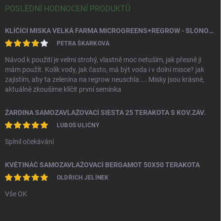
POSLEDNÍ HODNOCENÍ PRODUKTŮ
KLÍČÍCÍ MISKA VELKÁ FARMA MICROGREENS+REGROW - SLONOVÁ KOST
PETRA ŠKARKOVÁ
Návod k použití je velmi strohý, vlastně moc netuším, jak přesně ji
mám použít. Kolik vody, jak často, má být voda i v dolní misce? jak
zajistím, aby ta zelenina na regrow neuschla.... Misky jsou krásné,
aktuálně zkoušíme klíčit první semínka
ŽARDINA SAMOZAVLAŽOVACÍ SIESTA 25 TERAKOTA S KOV.ZÁV.
LUBOŠ ULIČNÝ
Splnil očekávání
KVĚTINÁČ SAMOZAVLAŽOVACÍ BERGAMOT 50X50 TERAKOTA
OLDŘICH JELÍNEK
Vše OK