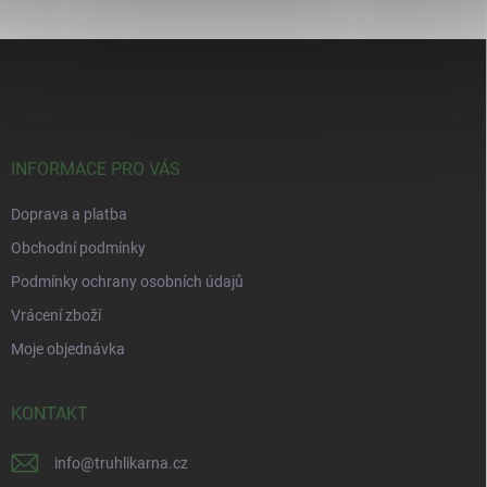
Z
á
p
a
t
í
INFORMACE PRO VÁS
Doprava a platba
Obchodní podmínky
Podmínky ochrany osobních údajů
Vrácení zboží
Moje objednávka
KONTAKT
info
@
truhlikarna.cz