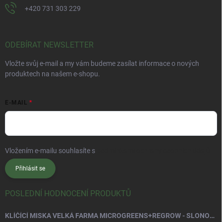
+420 731 303 229
ODEBÍRAT NEWSLETTER
Vložte svůj e-mail a my vám budeme zasílat informace o nových
produktech na našem e-shopu.
E-MAIL
Vložením e-mailu souhlasíte s
podmínkami ochrany osobních údajů
Přihlásit se
POSLEDNÍ HODNOCENÍ PRODUKTŮ
KLÍČÍCÍ MISKA VELKÁ FARMA MICROGREENS+REGROW - SLONOVÁ KOST