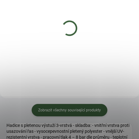
SKLADEM
SKLADEM
(>5 KS)
(3 KS)
Tkaná textilie JUTA -
Kohoutek k sudu na
černá 2x5m 100g/m2
dešťovou vodu CANTAP
2 - barva: černá
198 Kč
51 Kč
Do košíku
Do košíku
Zobrazit všechny související produkty
Hadice s pletenou výstuží 3-vrstvá - skladba: - vnitřní vrstva proti
usazování řas - vysocepevnostní pletený polyester - vnější UV-
rezistentní vrstva - pracovní tlak 4 – 8 bar dle průměru - teplotní