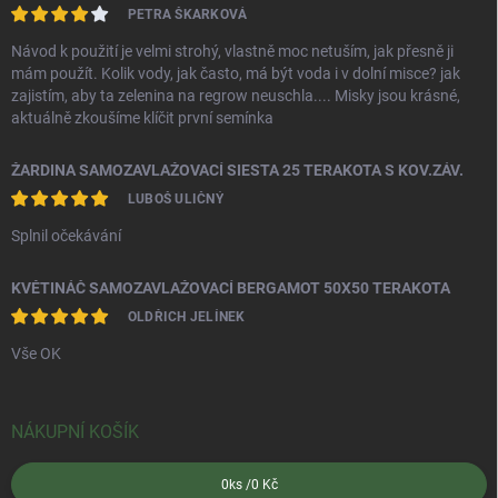
PETRA ŠKARKOVÁ
Návod k použití je velmi strohý, vlastně moc netuším, jak přesně ji
mám použít. Kolik vody, jak často, má být voda i v dolní misce? jak
zajistím, aby ta zelenina na regrow neuschla.... Misky jsou krásné,
aktuálně zkoušíme klíčit první semínka
ŽARDINA SAMOZAVLAŽOVACÍ SIESTA 25 TERAKOTA S KOV.ZÁV.
LUBOŠ ULIČNÝ
Splnil očekávání
KVĚTINÁČ SAMOZAVLAŽOVACÍ BERGAMOT 50X50 TERAKOTA
OLDŘICH JELÍNEK
Vše OK
NÁKUPNÍ KOŠÍK
0
ks /
0 Kč