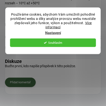
rozsah – 10°C až +50°C
Používáme cookies, abychom Vám umožnili pohodlné
prohlížení webu a díky analýze provozu webu neustále
zlepšovali jeho funkce, výkon a použitelnost.
Více
Doplňkové parametry
informací
Nastavení
Kategorie
:
ZAVLAŽOVACÍ HADICE
Souhlasím
EAN
:
8595616613253
Diskuze
Buďte první, kdo napíše příspěvek k této položce.
Přidat komentář