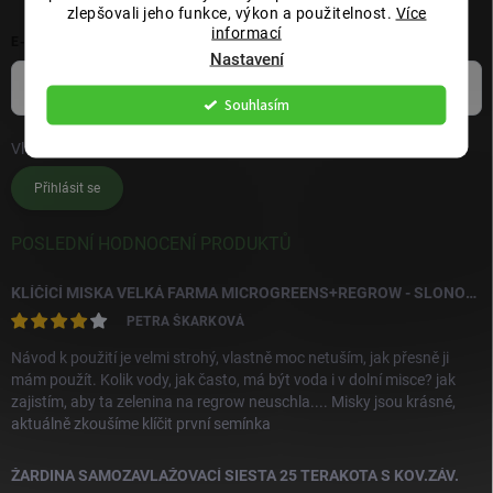
zlepšovali jeho funkce, výkon a použitelnost.
Více
informací
E-MAIL
Nastavení
Souhlasím
Vložením e-mailu souhlasíte s
podmínkami ochrany osobních údajů
Přihlásit se
POSLEDNÍ HODNOCENÍ PRODUKTŮ
KLÍČÍCÍ MISKA VELKÁ FARMA MICROGREENS+REGROW - SLONOVÁ KOST
PETRA ŠKARKOVÁ
Návod k použití je velmi strohý, vlastně moc netuším, jak přesně ji
mám použít. Kolik vody, jak často, má být voda i v dolní misce? jak
zajistím, aby ta zelenina na regrow neuschla.... Misky jsou krásné,
aktuálně zkoušíme klíčit první semínka
ŽARDINA SAMOZAVLAŽOVACÍ SIESTA 25 TERAKOTA S KOV.ZÁV.