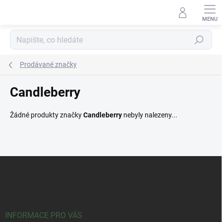
Přejít
na
obsah
Hledat
Prodávané značky
Candleberry
Žádné produkty značky
Candleberry
nebyly nalezeny...
Z
á
p
a
t
í
INFORMACE PRO VÁS