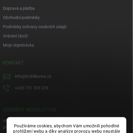
Doprava a platba
Obchodní podmínky
Podmínky ochrany osobních údajů
Vrácení zboží
Moje objednávka
KONTAKT
info
@
truhlikarna.cz
+420 731 303 229
ODEBÍRAT NEWSLETTER
Vložte svůj e-mail a my vám budeme zasílat informace o nových
Používáme cookies, abychom Vám umožnili pohodlné
produktech na našem e-shopu.
prohlížení webu a díky analýze provozu webu neustále