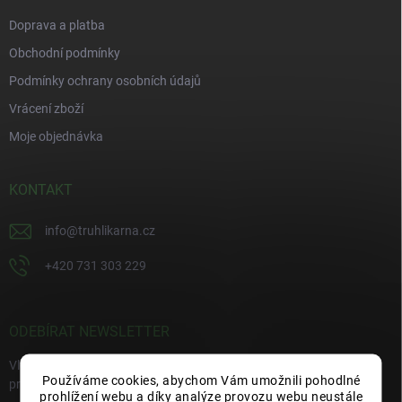
Doprava a platba
Obchodní podmínky
Podmínky ochrany osobních údajů
Vrácení zboží
Moje objednávka
KONTAKT
info
@
truhlikarna.cz
+420 731 303 229
ODEBÍRAT NEWSLETTER
Vložte svůj e-mail a my vám budeme zasílat informace o nových
Používáme cookies, abychom Vám umožnili pohodlné
produktech na našem e-shopu.
prohlížení webu a díky analýze provozu webu neustále