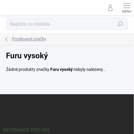
Přejít
na
obsah
Hledat
Prodávané značky
Furu vysoký
Žádné produkty značky
Furu vysoký
nebyly nalezeny...
Z
á
p
a
t
í
INFORMACE PRO VÁS