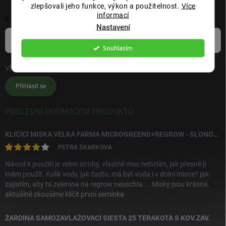
zlepšovali jeho funkce, výkon a použitelnost.
Více
informací
E-MAIL
Nastavení
Souhlasím
Vložením e-mailu souhlasíte s
podmínkami ochrany osobních údajů
Přihlásit se
POSLEDNÍ HODNOCENÍ PRODUKTŮ
KLÍČÍCÍ MISKA VELKÁ FARMA MICROGREENS+REGROW - SLONOVÁ KOST
PETRA ŠKARKOVÁ
Návod k použití je velmi strohý, vlastně moc netuším, jak přesně ji
mám použít. Kolik vody, jak často, má být voda i v dolní misce? jak
zajistím, aby ta zelenina na regrow neuschla.... Misky jsou krásné,
aktuálně zkoušíme klíčit první semínka
ŽARDINA SAMOZAVLAŽOVACÍ SIESTA 25 TERAKOTA S KOV.ZÁV.