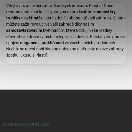
Vítejte v úžasné říši zahrádkářských inovací s Plastia! Naše
renomovaná značka je synonymem pro
kvalitní
kompostéry
,
truhlíky
a
květináče
, které zdobí a obohacují vaši zahradu. S námi
můžete zažít revoluci ve vaší zahradě díky našim
samozavlažovacím
květináčům, které udržují vaše rostliny
šťavnaté a zdravé i v těch nejteplejších dnech. Plastia vám přináší
spojení
elegance
a
praktičnosti
ve všech našich produktech.
Nechte se unést naší širokou nabídkou a přineste do své zahrady
špetku luxusu s Plastií!
Z
á
p
a
t
í
INFORMACE PRO VÁS