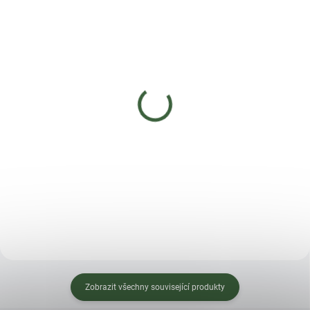
SKLADEM
SKLADEM
(>5 KS)
(>5 KS)
NATURA Rock Effect
NATURA Rock Effect
NEW 100 ml
NEW 250 ml
90 Kč
177 Kč
Do košíku
Do košíku
Zobrazit všechny související produkty