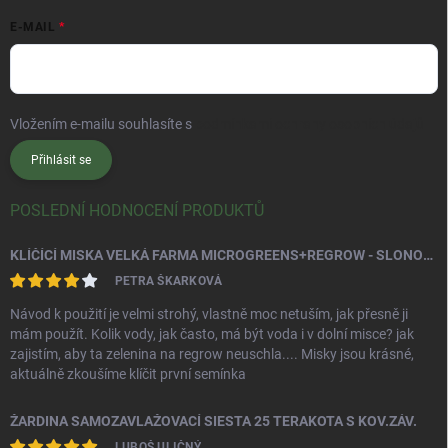
E-MAIL
Vložením e-mailu souhlasíte s
podmínkami ochrany osobních údajů
Přihlásit se
POSLEDNÍ HODNOCENÍ PRODUKTŮ
KLÍČÍCÍ MISKA VELKÁ FARMA MICROGREENS+REGROW - SLONOVÁ KOST
PETRA ŠKARKOVÁ
Návod k použití je velmi strohý, vlastně moc netuším, jak přesně ji
mám použít. Kolik vody, jak často, má být voda i v dolní misce? jak
zajistím, aby ta zelenina na regrow neuschla.... Misky jsou krásné,
aktuálně zkoušíme klíčit první semínka
ŽARDINA SAMOZAVLAŽOVACÍ SIESTA 25 TERAKOTA S KOV.ZÁV.
LUBOŠ ULIČNÝ