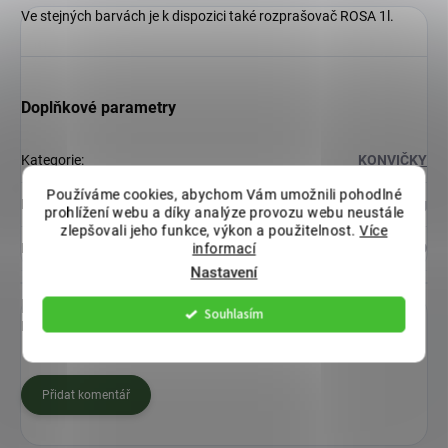
Ve stejných barvách je k dispozici také rozprašovač ROSA 1l.
Doplňkové parametry
Kategorie
:
KONVIČKY
Používáme cookies, abychom Vám umožnili pohodlné
Hmotnost
:
0.155 kg
prohlížení webu a díky analýze provozu webu neustále
zlepšovali jeho funkce, výkon a použitelnost.
Více
EAN
:
8590415130000
informací
Nastavení
Diskuze
Souhlasím
Buďte první, kdo napíše příspěvek k této položce.
Přidat komentář