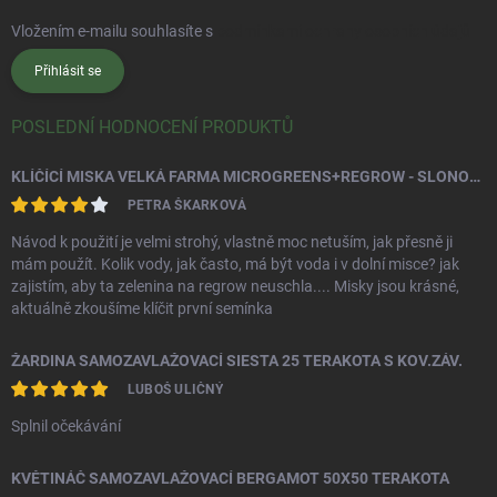
Vložením e-mailu souhlasíte s
podmínkami ochrany osobních údajů
Přihlásit se
POSLEDNÍ HODNOCENÍ PRODUKTŮ
KLÍČÍCÍ MISKA VELKÁ FARMA MICROGREENS+REGROW - SLONOVÁ KOST
PETRA ŠKARKOVÁ
Návod k použití je velmi strohý, vlastně moc netuším, jak přesně ji
mám použít. Kolik vody, jak často, má být voda i v dolní misce? jak
zajistím, aby ta zelenina na regrow neuschla.... Misky jsou krásné,
aktuálně zkoušíme klíčit první semínka
ŽARDINA SAMOZAVLAŽOVACÍ SIESTA 25 TERAKOTA S KOV.ZÁV.
LUBOŠ ULIČNÝ
Splnil očekávání
KVĚTINÁČ SAMOZAVLAŽOVACÍ BERGAMOT 50X50 TERAKOTA