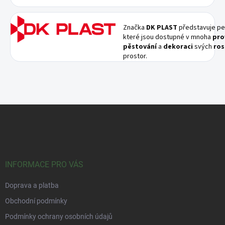
Značka
DK PLAST
představuje pe
které jsou dostupné v mnoha
pro
pěstování
a
dekoraci
svých
ros
prostor.
Z
á
p
a
t
í
INFORMACE PRO VÁS
Doprava a platba
Obchodní podmínky
Podmínky ochrany osobních údajů