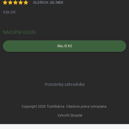
OLDŘICH JELÍNEK
Vše OK
NÁKUPNÍ KOŠÍK
0
ks /
0 Kč
Poznámky zahradníka
Copyright 2026
Truhlíkárna
. Všechna práva vyhrazena.
Vytvořil Shoptet