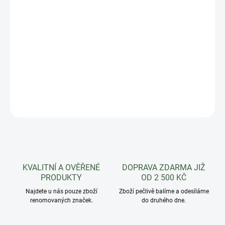
Ideální řešení pro pěstování rostlin na malém
prostoru, lze zavěsit či postavit. Čtyřpatrový
plastový květináč je skvělý pro pěstování okrasných
květin, zeleniny, bylinek i jahod.
DETAILNÍ INFORMACE
ZEPTAT SE
HLÍDAT
KVALITNÍ A OVĚŘENÉ
DOPRAVA ZDARMA JIŽ
PRODUKTY
OD 2 500 KČ
Najdete u nás pouze zboží
Zboží pečlivě balíme a odesíláme
renomovaných značek.
do druhého dne.