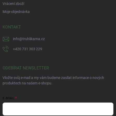
Vrácení zboží
Moje objednávka
KONTAKT
info
@
truhlikarna.cz
+420 731 303 229
ODEBÍRAT NEWSLETTER
Vložte svůj e-mail a my vám budeme zasílat informace o nových
produktech na našem e-shopu.
E-MAIL